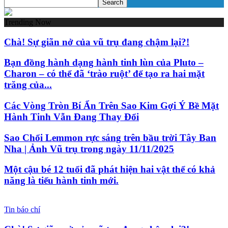
Trending Now
Chà! Sự giãn nở của vũ trụ đang chậm lại?!
Bạn đồng hành dạng hành tinh lùn của Pluto –
Charon – có thể đã ‘trào ruột’ để tạo ra hai mặt
trăng của...
Các Vòng Tròn Bí Ẩn Trên Sao Kim Gợi Ý Bề Mặt
Hành Tinh Vẫn Đang Thay Đổi
Sao Chổi Lemmon rực sáng trên bầu trời Tây Ban
Nha | Ảnh Vũ trụ trong ngày 11/11/2025
Một cậu bé 12 tuổi đã phát hiện hai vật thể có khả
năng là tiểu hành tinh mới.
Tin báo chí