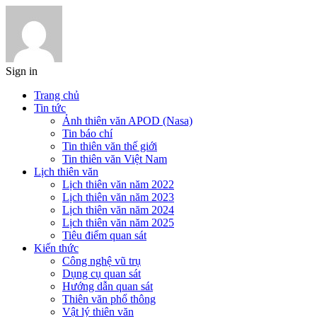
Sign in
Trang chủ
Tin tức
Ảnh thiên văn APOD (Nasa)
Tin báo chí
Tin thiên văn thế giới
Tin thiên văn Việt Nam
Lịch thiên văn
Lịch thiên văn năm 2022
Lịch thiên văn năm 2023
Lịch thiên văn năm 2024
Lịch thiên văn năm 2025
Tiêu điểm quan sát
Kiến thức
Công nghệ vũ trụ
Dụng cụ quan sát
Hướng dẫn quan sát
Thiên văn phổ thông
Vật lý thiên văn