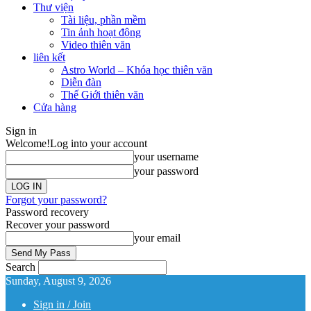
Thư viện
Tài liệu, phần mềm
Tin ảnh hoạt động
Video thiên văn
liên kết
Astro World – Khóa học thiên văn
Diễn đàn
Thế Giới thiên văn
Cửa hàng
Sign in
Welcome!
Log into your account
your username
your password
Forgot your password?
Password recovery
Recover your password
your email
Search
Sunday, August 9, 2026
Sign in / Join