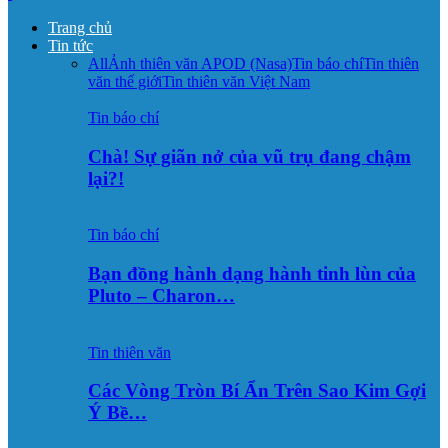
Trang chủ
Tin tức
All
Ảnh thiên văn APOD (Nasa)
Tin báo chí
Tin thiên
văn thế giới
Tin thiên văn Việt Nam
Tin báo chí
Chà! Sự giãn nở của vũ trụ đang chậm
lại?!
Tin báo chí
Bạn đồng hành dạng hành tinh lùn của
Pluto – Charon…
Tin thiên văn
Các Vòng Tròn Bí Ẩn Trên Sao Kim Gợi
Ý Bề…