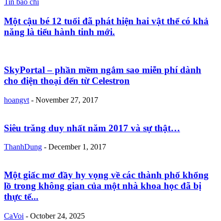
Tin báo chí
Một cậu bé 12 tuổi đã phát hiện hai vật thể có khả
năng là tiểu hành tinh mới.
SkyPortal – phần mềm ngắm sao miễn phí dành
cho điện thoại đến từ Celestron
hoangvt
-
November 27, 2017
Siêu trăng duy nhất năm 2017 và sự thật…
ThanhDung
-
December 1, 2017
Một giấc mơ đầy hy vọng về các thành phố khổng
lồ trong không gian của một nhà khoa học đã bị
thực tế...
CaVoi
-
October 24, 2025