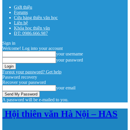
Giới thiệu
Forums
Cửa hàng thiên văn học
Liên hệ
Khóa học thiên văn
ĐT: 0986.666.987
Sign in
Welcome! Log into your account
your username
your password
Forgot your password? Get help
Password recovery
Recover your password
your email
A password will be e-mailed to you.
Hội thiên văn Hà Nội – HAS