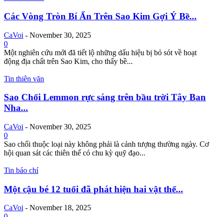
Các Vòng Tròn Bí Ẩn Trên Sao Kim Gợi Ý Bề...
CaVoi
-
November 30, 2025
0
Một nghiên cứu mới đã tiết lộ những dấu hiệu bị bỏ sót về hoạt
động địa chất trên Sao Kim, cho thấy bề...
Tin thiên văn
Sao Chổi Lemmon rực sáng trên bầu trời Tây Ban
Nha...
CaVoi
-
November 30, 2025
0
Sao chổi thuộc loại này không phải là cảnh tượng thường ngày. Cơ
hội quan sát các thiên thể có chu kỳ quỹ đạo...
Tin báo chí
Một cậu bé 12 tuổi đã phát hiện hai vật thể...
CaVoi
-
November 18, 2025
0