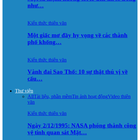
như…
Kiến thức thiên văn
Một giấc mơ đầy hy vọng về các thành
phố khổng…
Kiến thức thiên văn
Vành đai Sao Thổ: 10 sự thật thú vị về
cấu…
Thư viện
All
Tài liệu, phần mềm
Tin ảnh hoạt động
Video thiên
văn
Kiến thức thiên văn
Ngày 2/12/1995: NASA phóng thành công
vệ tinh quan sát Mặt…