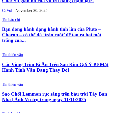
Chà! Sự giãn nở của vũ trụ đang chậm lại?!
CaVoi
-
November 30, 2025
Tin báo chí
Bạn đồng hành dạng hành tinh lùn của Pluto –
Charon – có thể đã ‘trào ruột’ để tạo ra hai mặt
trăng của...
Tin thiên văn
Các Vòng Tròn Bí Ẩn Trên Sao Kim Gợi Ý Bề Mặt
Hành Tinh Vẫn Đang Thay Đổi
Tin thiên văn
Sao Chổi Lemmon rực sáng trên bầu trời Tây Ban
Nha | Ảnh Vũ trụ trong ngày 11/11/2025