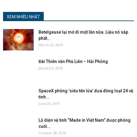
XEM NHIỀU NHẤT
Betelgeuse lại mờ đi một lần nữa. Liệu nó sắp
phát...
March 20, 2024
Đài Thiên văn Phù Liễn – Hải Phòng
January 9, 2018
SpaceX phóng ‘siêu tên lửa’ đưa đồng loạt 24 vệ
tinh...
June 25, 2019
Lộ diện vệ tinh “Made in Việt Nam” được phóng
cuối...
October 28, 2018