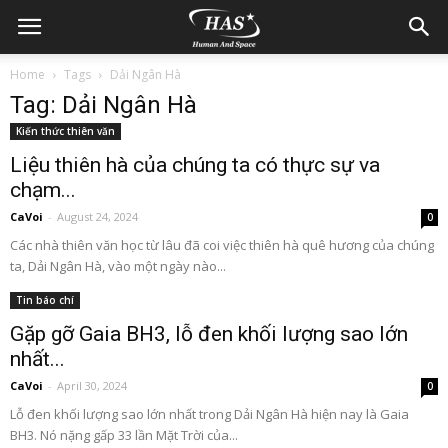
Home
Tags
Dải Ngân Hà
Tag: Dải Ngân Hà
Kiến thức thiên văn
Liệu thiên hà của chúng ta có thực sự va
chạm...
CaVoi
-
August 24, 2024
0
Các nhà thiên văn học từ lâu đã coi việc thiên hà quê hương của chúng
ta, Dải Ngân Hà, vào một ngày nào...
Tin báo chí
Gặp gỡ Gaia BH3, lỗ đen khối lượng sao lớn
nhất...
CaVoi
-
April 30, 2024
0
Lỗ đen khối lượng sao lớn nhất trong Dải Ngân Hà hiện nay là Gaia
BH3. Nó nặng gấp 33 lần Mặt Trời của...