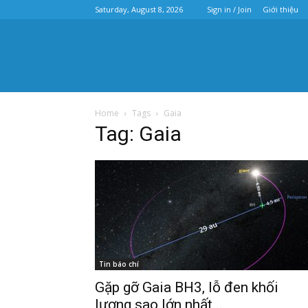
Saturday, August 8, 2026
Sign in / Join
Giới thiệu
Home
Tags
Gaia
Tag: Gaia
Tin báo chí
Gặp gỡ Gaia BH3, lỗ đen khối
lượng sao lớn nhất...