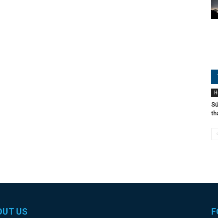
H
Sứ
th
OUT US
F