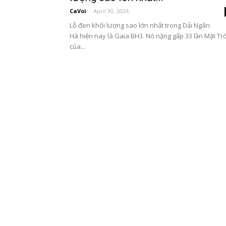
CaVoi
-
April 30, 2024
Lỗ đen khối lượng sao lớn nhất trong Dải Ngân
Hà hiện nay là Gaia BH3. Nó nặng gấp 33 lần Mặt Trờ
của...