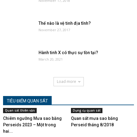
November 17, 2018
Thế nào là vệ tinh địa tĩnh?
November 27, 2017
Hành tinh X có thực sự tồn tại?
March 20, 2021
Load more
TIÊU ĐIỂM QUAN SÁT
Quan sát thiên văn
Dụng cụ quan sát
Chiêm ngưỡng Mưa sao băng
Quan sát mưa sao băng
Perseids 2023 – Một trong
Perseid tháng 8/2018
hai...