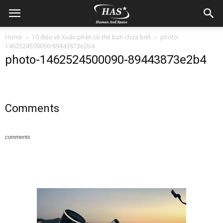
Home
10 điều về Xuân phân có thể bạn chưa biết
photo-
1462524500090-89443873e2b4
photo-1462524500090-89443873e2b4
Comments
comments