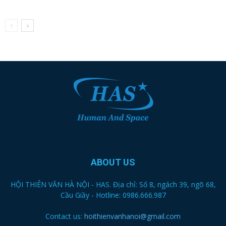
ABOUT US
HỘI THIÊN VĂN HÀ NỘI - HAS. Địa chỉ: Số 8, ngách 39, ngõ 68,
Cầu Giầy - Hotline: 0986.666.987
Contact us:
hoithienvanhanoi@gmail.com