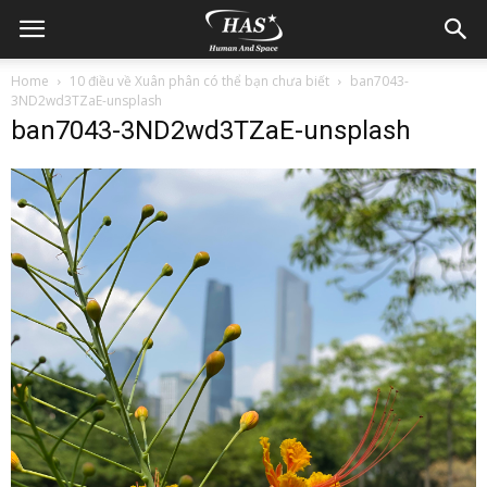
Home
10 điều về Xuân phân có thể bạn chưa biết
ban7043-
3ND2wd3TZaE-unsplash
ban7043-3ND2wd3TZaE-unsplash