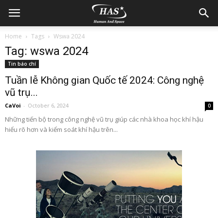
Home
Tags
Wswa 2024
Tag: wswa 2024
Tin báo chí
Tuần lễ Không gian Quốc tế 2024: Công nghệ
vũ trụ...
CaVoi
-
October 6, 2024
0
Những tiến bộ trong công nghệ vũ trụ giúp các nhà khoa học khí hậu
hiểu rõ hơn và kiểm soát khí hậu trên...