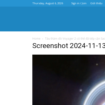
Thursday, August 6, 2026
Sign in / Join
Giới thiệu
Home
Tàu thăm dò Voyager 2 có thể đã tiếp cận Sao
Screenshot 2024-11-1