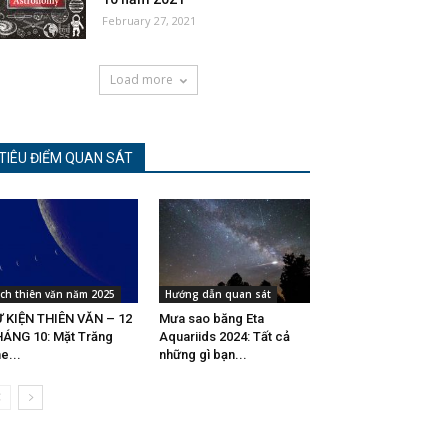
February 27, 2021
Load more
TIÊU ĐIỂM QUAN SÁT
ịch thiên văn năm 2025
Hướng dẫn quan sát
 KIỆN THIÊN VĂN – 12
Mưa sao băng Eta
ÁNG 10: Mặt Trăng
Aquariids 2024: Tất cả
e...
những gì bạn...