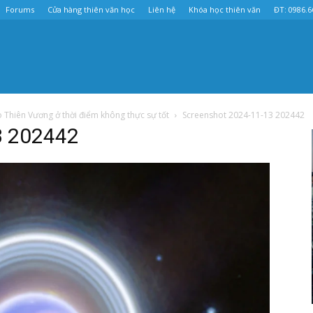
Forums
Cửa hàng thiên văn học
Liên hệ
Khóa học thiên văn
ĐT: 0986.6
 Thiên Vương ở thời điểm không thực sự tốt
Screenshot 2024-11-13 202442
3 202442