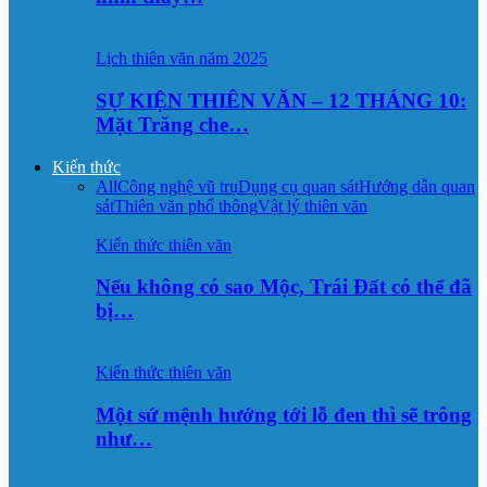
Lịch thiên văn năm 2025
SỰ KIỆN THIÊN VĂN – 12 THÁNG 10:
Mặt Trăng che…
Kiến thức
All
Công nghệ vũ trụ
Dụng cụ quan sát
Hướng dẫn quan
sát
Thiên văn phổ thông
Vật lý thiên văn
Kiến thức thiên văn
Nếu không có sao Mộc, Trái Đất có thể đã
bị…
Kiến thức thiên văn
Một sứ mệnh hướng tới lỗ đen thì sẽ trông
như…