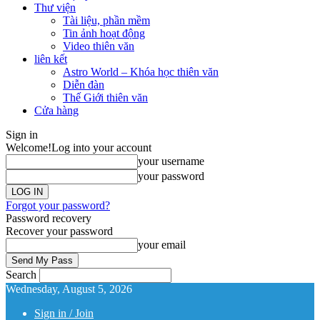
Thư viện
Tài liệu, phần mềm
Tin ảnh hoạt động
Video thiên văn
liên kết
Astro World – Khóa học thiên văn
Diễn đàn
Thế Giới thiên văn
Cửa hàng
Sign in
Welcome!
Log into your account
your username
your password
Forgot your password?
Password recovery
Recover your password
your email
Search
Wednesday, August 5, 2026
Sign in / Join