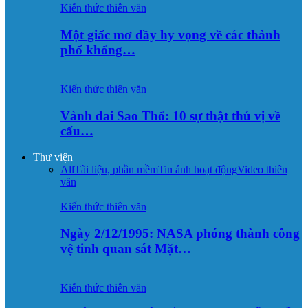
Kiến thức thiên văn
Một giấc mơ đầy hy vọng về các thành
phố khổng…
Kiến thức thiên văn
Vành đai Sao Thổ: 10 sự thật thú vị về
cấu…
Thư viện
All
Tài liệu, phần mềm
Tin ảnh hoạt động
Video thiên
văn
Kiến thức thiên văn
Ngày 2/12/1995: NASA phóng thành công
vệ tinh quan sát Mặt…
Kiến thức thiên văn