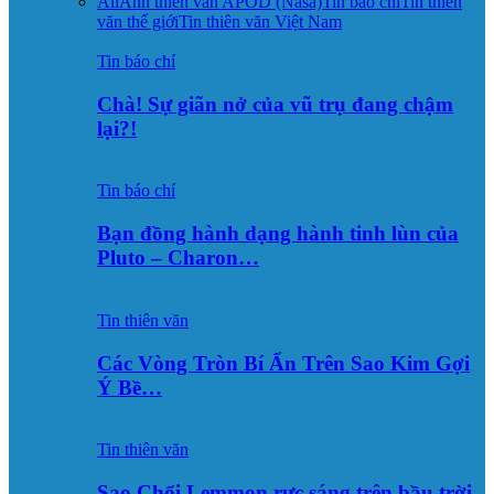
All
Ảnh thiên văn APOD (Nasa)
Tin báo chí
Tin thiên
văn thế giới
Tin thiên văn Việt Nam
Tin báo chí
Chà! Sự giãn nở của vũ trụ đang chậm
lại?!
Tin báo chí
Bạn đồng hành dạng hành tinh lùn của
Pluto – Charon…
Tin thiên văn
Các Vòng Tròn Bí Ẩn Trên Sao Kim Gợi
Ý Bề…
Tin thiên văn
Sao Chổi Lemmon rực sáng trên bầu trời