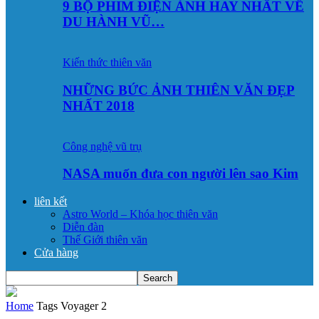
9 BỘ PHIM ĐIỆN ẢNH HAY NHẤT VỀ
DU HÀNH VŨ…
Kiến thức thiên văn
NHỮNG BỨC ẢNH THIÊN VĂN ĐẸP
NHẤT 2018
Công nghệ vũ trụ
NASA muốn đưa con người lên sao Kim
liên kết
Astro World – Khóa học thiên văn
Diễn đàn
Thế Giới thiên văn
Cửa hàng
Home
Tags
Voyager 2