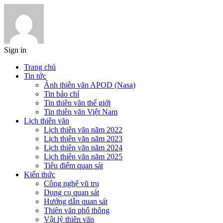
Sign in
Trang chủ
Tin tức
Ảnh thiên văn APOD (Nasa)
Tin báo chí
Tin thiên văn thế giới
Tin thiên văn Việt Nam
Lịch thiên văn
Lịch thiên văn năm 2022
Lịch thiên văn năm 2023
Lịch thiên văn năm 2024
Lịch thiên văn năm 2025
Tiêu điểm quan sát
Kiến thức
Công nghệ vũ trụ
Dụng cụ quan sát
Hướng dẫn quan sát
Thiên văn phổ thông
Vật lý thiên văn