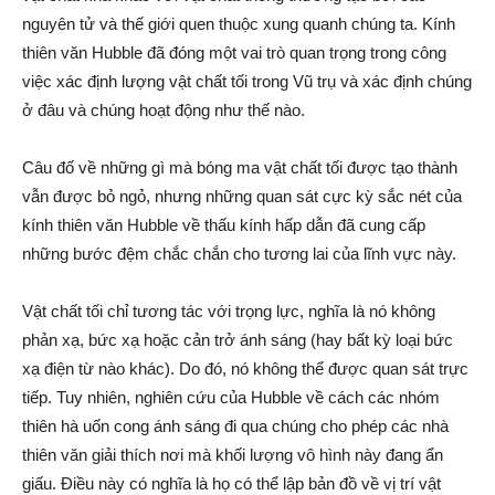
nguyên tử và thế giới quen thuộc xung quanh chúng ta. Kính
thiên văn Hubble đã đóng một vai trò quan trọng trong công
việc xác định lượng vật chất tối trong Vũ trụ và xác định chúng
ở đâu và chúng hoạt động như thế nào.
Câu đố về những gì mà bóng ma vật chất tối được tạo thành
vẫn được bỏ ngỏ, nhưng những quan sát cực kỳ sắc nét của
kính thiên văn Hubble về thấu kính hấp dẫn đã cung cấp
những bước đệm chắc chắn cho tương lai của lĩnh vực này.
Vật chất tối chỉ tương tác với trọng lực, nghĩa là nó không
phản xạ, bức xạ hoặc cản trở ánh sáng (hay bất kỳ loại bức
xạ điện từ nào khác). Do đó, nó không thể được quan sát trực
tiếp. Tuy nhiên, nghiên cứu của Hubble về cách các nhóm
thiên hà uốn cong ánh sáng đi qua chúng cho phép các nhà
thiên văn giải thích nơi mà khối lượng vô hình này đang ẩn
giấu. Điều này có nghĩa là họ có thể lập bản đồ về vị trí vật