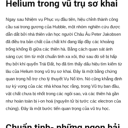
Helium trong vũ trụ sơ khai
Ngay sau Nhiệm vụ Phục vụ đầu tiên, hiệu chỉnh thành công
cầu sai trong gương của Hubble, một nhóm nghiên cứu được
dẫn dắt bởi nhà thiên văn học người Châu Âu Peter Jakobsen
đã điều tra bản chất của chất khí đang lấp đầy các khoảng
trống khổng lồ giữa các thiên hà. Bằng cách quan sát ánh
sáng cực tím từ một chuẩn tinh xa xôi, thứ sau đó sẽ bị hấp
thụ bởi khí quyển Trái Đất, họ đã tìm thấy dấu hiệu tìm kiếm từ
lâu của Helium trong vũ trụ sơ khai. Đây là một bằng chứng
quan trọng hỗ trợ cho lý thuyết Vụ Nổ lớn. Nó cũng khẳng định
sự kỳ vọng của các nhà khoa học rằng, trong Vũ trụ ban đầu,
vật chất chưa bị nhốt trong các ngôi sao, và các thiên hà gần
như hoàn toàn bị i-on hoá (nguyên tử bị tước các electron của
chúng). Đây là một bước tiến quan trọng của vũ trụ học.
Chuẩn tinh- những ngọn hải