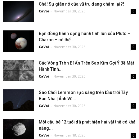
Chà! Sự giãn nở của vũ trụ đang chậm lại?!
CaVoi
-
November 30, 2025
0
Bạn đồng hành dạng hành tinh lùn của Pluto –
Charon – có thể...
CaVoi
-
November 30, 2025
0
Các Vòng Tròn Bí Ẩn Trên Sao Kim Gợi Ý Bề Mặt
Hành Tinh...
CaVoi
-
November 30, 2025
0
Sao Chổi Lemmon rực sáng trên bầu trời Tây
Ban Nha | Ảnh Vũ...
CaVoi
-
November 30, 2025
0
Một cậu bé 12 tuổi đã phát hiện hai vật thể có khả
năng...
CaVoi
-
November 18, 2025
0