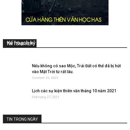
Kế hoạch kỷ niệm 10 năm ngày thành Lập HAS
TIN TỔNG HỢP
ThanhDung
-
May 18, 2018
0
Nếu không có sao Mộc, Trái Đất có thể đã bị hút
vào Mặt Trời từ rất lâu.
October 31, 2025
Lịch các sự kiện thiên văn tháng 10 năm 2021
February 27, 2021
TIN TRONG NGÀY