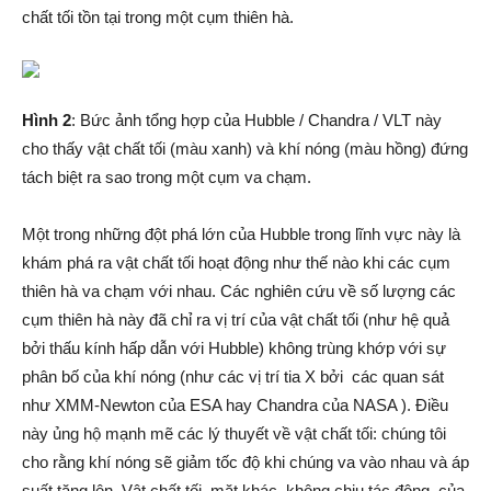
chất tối tồn tại trong một cụm thiên hà.
Hình 2
: Bức ảnh tổng hợp của Hubble / Chandra / VLT này
cho thấy vật chất tối (màu xanh) và khí nóng (màu hồng) đứng
tách biệt ra sao trong một cụm va chạm.
Một trong những đột phá lớn của Hubble trong lĩnh vực này là
khám phá ra vật chất tối hoạt động như thế nào khi các cụm
thiên hà va chạm với nhau. Các nghiên cứu về số lượng các
cụm thiên hà này đã chỉ ra vị trí của vật chất tối (như hệ quả
bởi thấu kính hấp dẫn với Hubble) không trùng khớp với sự
phân bố của khí nóng (như các vị trí tia X bởi các quan sát
như XMM-Newton của ESA hay Chandra của NASA ). Điều
này ủng hộ mạnh mẽ các lý thuyết về vật chất tối: chúng tôi
cho rằng khí nóng sẽ giảm tốc độ khi chúng va vào nhau và áp
suất tăng lên. Vật chất tối, mặt khác, không chịu tác động của