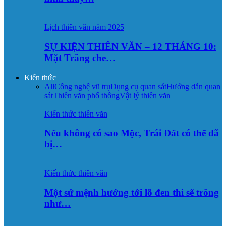
Lịch thiên văn năm 2025
SỰ KIỆN THIÊN VĂN – 12 THÁNG 10:
Mặt Trăng che…
Kiến thức
All
Công nghệ vũ trụ
Dụng cụ quan sát
Hướng dẫn quan
sát
Thiên văn phổ thông
Vật lý thiên văn
Kiến thức thiên văn
Nếu không có sao Mộc, Trái Đất có thể đã
bị…
Kiến thức thiên văn
Một sứ mệnh hướng tới lỗ đen thì sẽ trông
như…