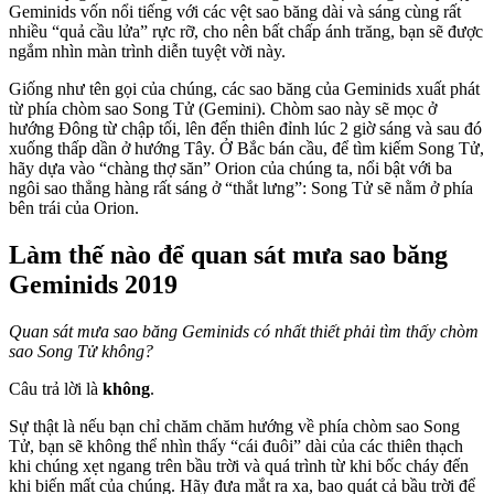
Geminids vốn nổi tiếng với các vệt sao băng dài và sáng cùng rất
nhiều “quả cầu lửa” rực rỡ, cho nên bất chấp ánh trăng, bạn sẽ được
ngắm nhìn màn trình diễn tuyệt vời này.
Giống như tên gọi của chúng, các sao băng của Geminids xuất phát
từ phía chòm sao Song Tử (Gemini). Chòm sao này sẽ mọc ở
hướng Đông từ chập tối, lên đến thiên đỉnh lúc 2 giờ sáng và sau đó
xuống thấp dần ở hướng Tây. Ở Bắc bán cầu, để tìm kiếm Song Tử,
hãy dựa vào “chàng thợ săn” Orion của chúng ta, nổi bật với ba
ngôi sao thẳng hàng rất sáng ở “thắt lưng”: Song Tử sẽ nằm ở phía
bên trái của Orion.
Làm thế nào để quan sát mưa sao băng
Geminids 2019
Quan sát mưa sao băng Geminids có nhất thiết phải tìm thấy chòm
sao Song Tử không?
Câu trả lời là
không
.
Sự thật là nếu bạn chỉ chăm chăm hướng về phía chòm sao Song
Tử, bạn sẽ không thể nhìn thấy “cái đuôi” dài của các thiên thạch
khi chúng xẹt ngang trên bầu trời và quá trình từ khi bốc cháy đến
khi biến mất của chúng. Hãy đưa mắt ra xa, bao quát cả bầu trời để