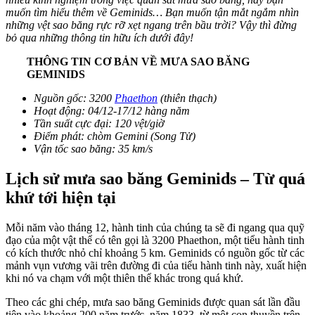
muốn tìm hiểu thêm về Geminids… Bạn muốn tận mắt ngắm nhìn
những vệt sao băng rực rỡ xẹt ngang trên bầu trời? Vậy thì đừng
bỏ qua những thông tin hữu ích dưới đây!
THÔNG TIN CƠ BẢN VỀ MƯA SAO BĂNG
GEMINIDS
Nguồn gốc: 3200
Phaethon
(thiên thạch)
Hoạt động: 04/12-17/12 hàng năm
Tần suất cực đại: 120 vệt/giờ
Điểm phát: chòm Gemini (Song Tử)
Vận tốc sao băng: 35 km/s
Lịch sử mưa sao băng Geminids – Từ quá
khứ tới hiện tại
Mỗi năm vào tháng 12, hành tinh của chúng ta sẽ đi ngang qua quỹ
đạo của một vật thể có tên gọi là 3200 Phaethon, một tiểu hành tinh
có kích thước nhỏ chỉ khoảng 5 km. Geminids có nguồn gốc từ các
mảnh vụn vương vãi trên đường đi của tiểu hành tinh này, xuất hiện
khi nó va chạm với một thiên thể khác trong quá khứ.
Theo các ghi chép, mưa sao băng Geminids được quan sát lần đầu
tiên vào khoảng 200 năm trước, năm 1833, từ một con thuyền trên