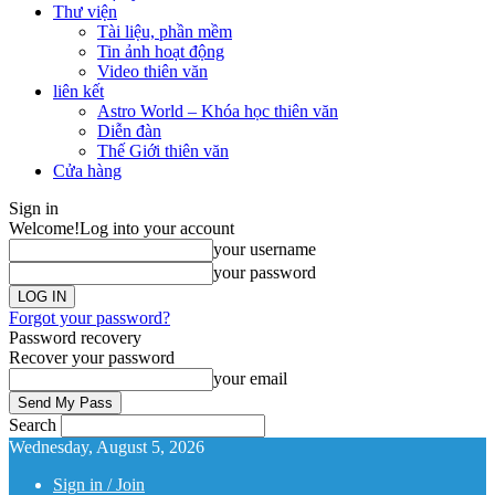
Thư viện
Tài liệu, phần mềm
Tin ảnh hoạt động
Video thiên văn
liên kết
Astro World – Khóa học thiên văn
Diễn đàn
Thế Giới thiên văn
Cửa hàng
Sign in
Welcome!
Log into your account
your username
your password
Forgot your password?
Password recovery
Recover your password
your email
Search
Wednesday, August 5, 2026
Sign in / Join