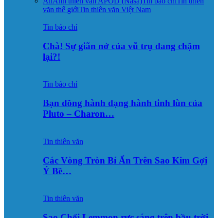
All
Ảnh thiên văn APOD (Nasa)
Tin báo chí
Tin thiên
văn thế giới
Tin thiên văn Việt Nam
Tin báo chí
Chà! Sự giãn nở của vũ trụ đang chậm
lại?!
Tin báo chí
Bạn đồng hành dạng hành tinh lùn của
Pluto – Charon…
Tin thiên văn
Các Vòng Tròn Bí Ẩn Trên Sao Kim Gợi
Ý Bề…
Tin thiên văn
Sao Chổi Lemmon rực sáng trên bầu trời