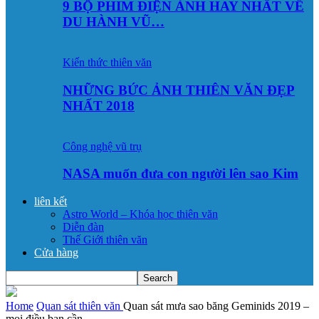
9 BỘ PHIM ĐIỆN ẢNH HAY NHẤT VỀ
DU HÀNH VŨ…
Kiến thức thiên văn
NHỮNG BỨC ẢNH THIÊN VĂN ĐẸP
NHẤT 2018
Công nghệ vũ trụ
NASA muốn đưa con người lên sao Kim
liên kết
Astro World – Khóa học thiên văn
Diễn đàn
Thế Giới thiên văn
Cửa hàng
Home
Quan sát thiên văn
Quan sát mưa sao băng Geminids 2019 –
mọi điều bạn cần...