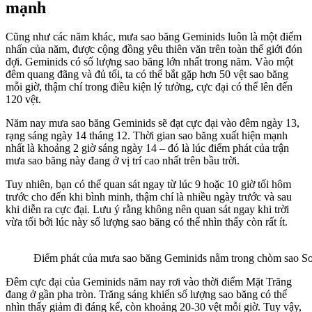
mạnh
Cũng như các năm khác, mưa sao băng Geminids luôn là một điểm
nhấn của năm, được cộng đồng yêu thiên văn trên toàn thế giới đón
đợi. Geminids có số lượng sao băng lớn nhất trong năm. Vào một
đêm quang đãng và đủ tối, ta có thể bắt gặp hơn 50 vệt sao băng
mỗi giờ, thậm chí trong điều kiện lý tưởng, cực đại có thể lên đến
120 vệt.
Năm nay mưa sao băng Geminids sẽ đạt cực đại vào đêm ngày 13,
rạng sáng ngày 14 tháng 12. Thời gian sao băng xuất hiện mạnh
nhất là khoảng 2 giờ sáng ngày 14 – đó là lúc điểm phát của trận
mưa sao băng này đang ở vị trí cao nhất trên bầu trời.
Tuy nhiên, bạn có thể quan sát ngay từ lúc 9 hoặc 10 giờ tối hôm
trước cho đến khi bình minh, thậm chí là nhiều ngày trước và sau
khi diễn ra cực đại. Lưu ý rằng không nên quan sát ngay khi trời
vừa tối bởi lúc này số lượng sao băng có thể nhìn thấy còn rất ít.
Điểm phát của mưa sao băng Geminids nằm trong chòm sao Son
Đêm cực đại của Geminids năm nay rơi vào thời điểm Mặt Trăng
đang ở gần pha tròn. Trăng sáng khiến số lượng sao băng có thể
nhìn thấy giảm đi đáng kể, còn khoảng 20-30 vệt mỗi giờ. Tuy vậy,