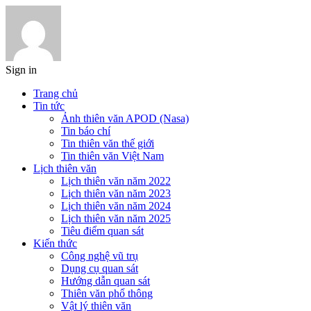
Sign in
Trang chủ
Tin tức
Ảnh thiên văn APOD (Nasa)
Tin báo chí
Tin thiên văn thế giới
Tin thiên văn Việt Nam
Lịch thiên văn
Lịch thiên văn năm 2022
Lịch thiên văn năm 2023
Lịch thiên văn năm 2024
Lịch thiên văn năm 2025
Tiêu điểm quan sát
Kiến thức
Công nghệ vũ trụ
Dụng cụ quan sát
Hướng dẫn quan sát
Thiên văn phổ thông
Vật lý thiên văn