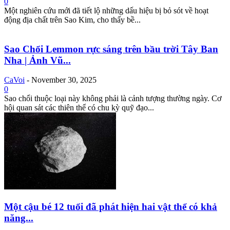
0
Một nghiên cứu mới đã tiết lộ những dấu hiệu bị bỏ sót về hoạt
động địa chất trên Sao Kim, cho thấy bề...
Sao Chổi Lemmon rực sáng trên bầu trời Tây Ban
Nha | Ảnh Vũ...
CaVoi
-
November 30, 2025
0
Sao chổi thuộc loại này không phải là cảnh tượng thường ngày. Cơ
hội quan sát các thiên thể có chu kỳ quỹ đạo...
Một cậu bé 12 tuổi đã phát hiện hai vật thể có khả
năng...