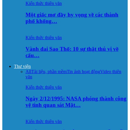
Kiến thức thiên văn
Một giấc mơ đầy hy vọng về các thành
phố khổng…
Kiến thức thiên văn
Vành đai Sao Thổ: 10 sự thật thú vị về
cấu…
Thư viện
All
Tài liệu, phần mềm
Tin ảnh hoạt động
Video thiên
văn
Kiến thức thiên văn
Ngày 2/12/1995: NASA phóng thành công
vệ tinh quan sát Mặt…
Kiến thức thiên văn