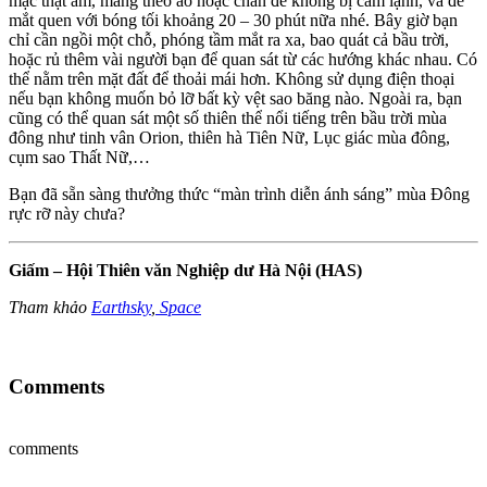
mặc thật ấm, mang theo áo hoặc chăn để không bị cảm lạnh, và để
mắt quen với bóng tối khoảng 20 – 30 phút nữa nhé. Bây giờ bạn
chỉ cần ngồi một chỗ, phóng tầm mắt ra xa, bao quát cả bầu trời,
hoặc rủ thêm vài người bạn để quan sát từ các hướng khác nhau. Có
thể nằm trên mặt đất để thoải mái hơn. Không sử dụng điện thoại
nếu bạn không muốn bỏ lỡ bất kỳ vệt sao băng nào. Ngoài ra, bạn
cũng có thể quan sát một số thiên thể nổi tiếng trên bầu trời mùa
đông như tinh vân Orion, thiên hà Tiên Nữ, Lục giác mùa đông,
cụm sao Thất Nữ,…
Bạn đã sẵn sàng thưởng thức “màn trình diễn ánh sáng” mùa Đông
rực rỡ này chưa?
Giấm – Hội Thiên văn Nghiệp dư Hà Nội (HAS)
Tham khảo
Earthsky
,
Space
Comments
comments