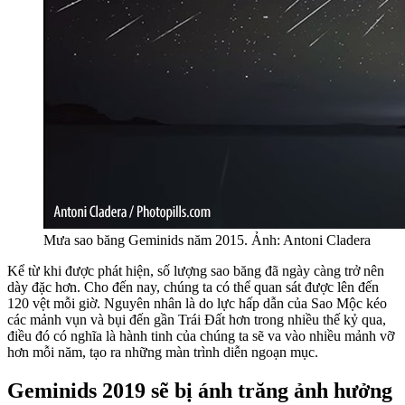
Mưa sao băng Geminids năm 2015. Ảnh: Antoni Cladera
Kể từ khi được phát hiện, số lượng sao băng đã ngày càng trở nên
dày đặc hơn. Cho đến nay, chúng ta có thể quan sát được lên đến
120 vệt mỗi giờ. Nguyên nhân là do lực hấp dẫn của Sao Mộc kéo
các mảnh vụn và bụi đến gần Trái Đất hơn trong nhiều thế kỷ qua,
điều đó có nghĩa là hành tinh của chúng ta sẽ va vào nhiều mảnh vỡ
hơn mỗi năm, tạo ra những màn trình diễn ngoạn mục.
Geminids 2019 sẽ bị ánh trăng ảnh hưởng