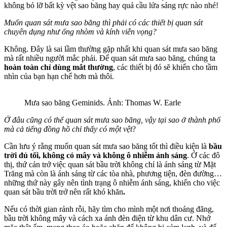
không bỏ lỡ bất kỳ vệt sao băng hay quả cầu lửa sáng rực nào nhé!
Muốn quan sát mưa sao băng thì phải có các thiết bị quan sát
chuyên dụng như ống nhòm và kính viễn vọng?
Không. Đây là sai lầm thường gặp nhất khi quan sát mưa sao băng
mà rất nhiều người mắc phải. Để quan sát mưa sao băng, chúng ta
hoàn toàn chỉ dùng mắt thường
, các thiết bị đó sẽ khiến cho tầm
nhìn của bạn hạn chế hơn mà thôi.
Mưa sao băng Geminids. Ảnh: Thomas W. Earle
Ở đâu cũng có thể quan sát mưa sao băng, vậy tại sao ở thành phố
mà cả tiếng đồng hồ chỉ thấy có một vệt
?
Cần lưu ý rằng muốn quan sát mưa sao băng tốt thì điều kiện là
bầu
trời đủ tối, không có mây và không ô nhiễm ánh sáng
. Ở các đô
thị, thứ cản trở việc quan sát bầu trời không chỉ là ánh sáng từ Mặt
Trăng mà còn là ánh sáng từ các tòa nhà, phương tiện, đèn đường…
những thứ này gây nên tình trạng ô nhiễm ánh sáng, khiến cho việc
quan sát bầu trời trở nên rất khó khăn
.
Nếu có thời gian rảnh rỗi, hãy tìm cho mình một nơi thoáng đãng,
bầu trời không mây và cách xa ánh đèn điện từ khu dân cư. Nhớ