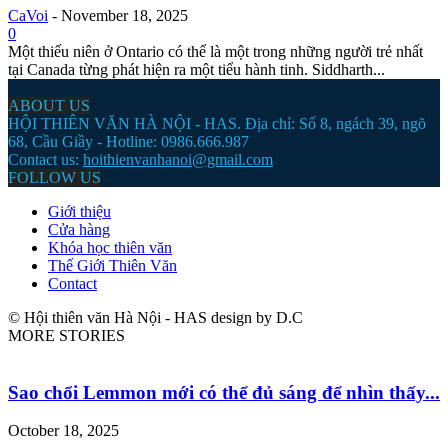
CaVoi
-
November 18, 2025
0
Một thiếu niên ở Ontario có thể là một trong những người trẻ nhất
tại Canada từng phát hiện ra một tiểu hành tinh. Siddharth...
ABOUT US
HỘI THIÊN VĂN HÀ NỘI - HAS. Địa chỉ: Số 8, ngách 39, ngõ
68, Cầu Giầy - Hotline: 0986.666.987
Contact us:
hoithienvanhanoi@gmail.com
FOLLOW US
Giới thiệu
Cửa hàng
Khóa học thiên văn
Thế Giới Thiên Văn
Contact
© Hội thiên văn Hà Nội - HAS design by D.C
MORE STORIES
Sao chổi Lemmon mới có thể đủ sáng để nhìn thấy...
October 18, 2025