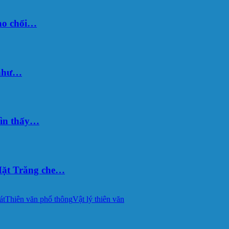
sao chổi…
 như…
hìn thấy…
ặt Trăng che…
át
Thiên văn phổ thông
Vật lý thiên văn