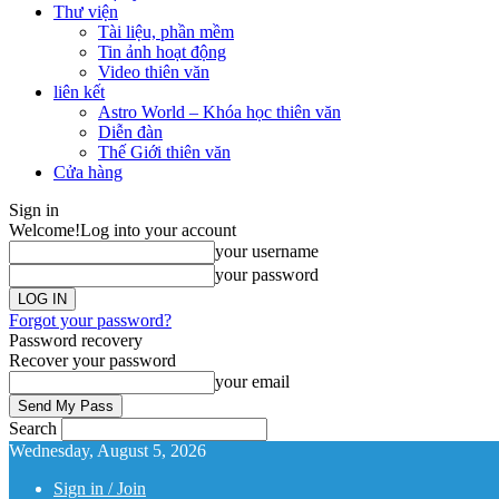
Thư viện
Tài liệu, phần mềm
Tin ảnh hoạt động
Video thiên văn
liên kết
Astro World – Khóa học thiên văn
Diễn đàn
Thế Giới thiên văn
Cửa hàng
Sign in
Welcome!
Log into your account
your username
your password
Forgot your password?
Password recovery
Recover your password
your email
Search
Wednesday, August 5, 2026
Sign in / Join