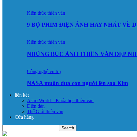
Kiến thức thiên văn
9 BỘ PHIM ĐIỆN ẢNH HAY NHẤT VỀ 
Kiến thức thiên văn
NHỮNG BỨC ẢNH THIÊN VĂN ĐẸP NH
Công nghệ vũ trụ
NASA muốn đưa con người lên sao Kim
liên kết
Astro World – Khóa học thiên văn
Diễn đàn
Thế Giới thiên văn
Cửa hàng