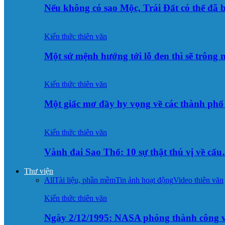
Nếu không có sao Mộc, Trái Đất có thể đã 
Kiến thức thiên văn
Một sứ mệnh hướng tới lỗ đen thì sẽ trông
Kiến thức thiên văn
Một giấc mơ đầy hy vọng về các thành p
Kiến thức thiên văn
Vành đai Sao Thổ: 10 sự thật thú vị về cấ
Thư viện
All
Tài liệu, phần mềm
Tin ảnh hoạt động
Video thiên văn
Kiến thức thiên văn
Ngày 2/12/1995: NASA phóng thành công v