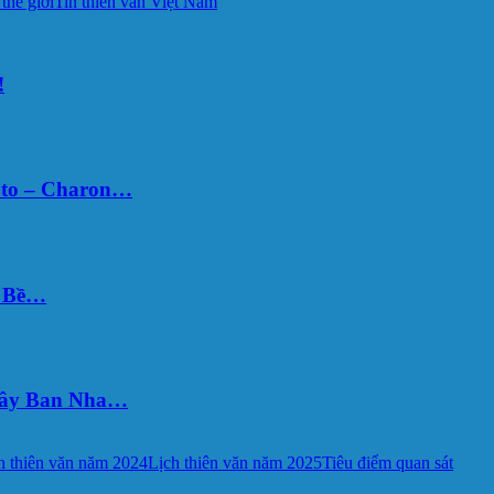
 thế giới
Tin thiên văn Việt Nam
!
uto – Charon…
Ý Bề…
 Tây Ban Nha…
h thiên văn năm 2024
Lịch thiên văn năm 2025
Tiêu điểm quan sát