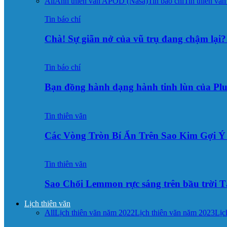
All
Ảnh thiên văn APOD (Nasa)
Tin báo chí
Tin thiên văn
Tin báo chí
Chà! Sự giãn nở của vũ trụ đang chậm lại?
Tin báo chí
Bạn đồng hành dạng hành tinh lùn của Pl
Tin thiên văn
Các Vòng Tròn Bí Ẩn Trên Sao Kim Gợi 
Tin thiên văn
Sao Chổi Lemmon rực sáng trên bầu trời
Lịch thiên văn
All
Lịch thiên văn năm 2022
Lịch thiên văn năm 2023
Lịc