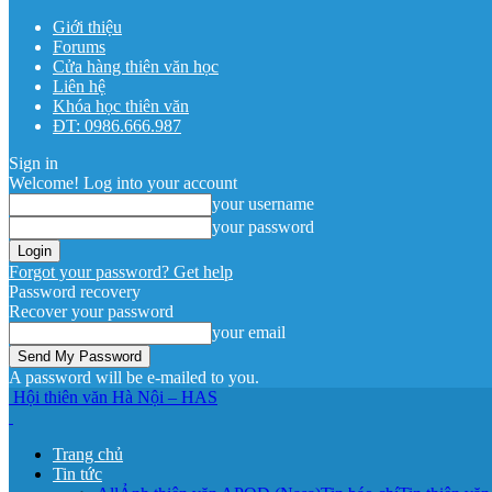
Giới thiệu
Forums
Cửa hàng thiên văn học
Liên hệ
Khóa học thiên văn
ĐT: 0986.666.987
Sign in
Welcome! Log into your account
your username
your password
Forgot your password? Get help
Password recovery
Recover your password
your email
A password will be e-mailed to you.
Hội thiên văn Hà Nội – HAS
Trang chủ
Tin tức