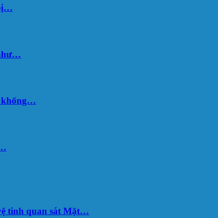
bị…
 như…
hố khổng…
u…
ệ tinh quan sát Mặt…