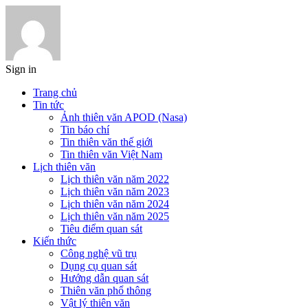
Sign in
Trang chủ
Tin tức
Ảnh thiên văn APOD (Nasa)
Tin báo chí
Tin thiên văn thế giới
Tin thiên văn Việt Nam
Lịch thiên văn
Lịch thiên văn năm 2022
Lịch thiên văn năm 2023
Lịch thiên văn năm 2024
Lịch thiên văn năm 2025
Tiêu điểm quan sát
Kiến thức
Công nghệ vũ trụ
Dụng cụ quan sát
Hướng dẫn quan sát
Thiên văn phổ thông
Vật lý thiên văn