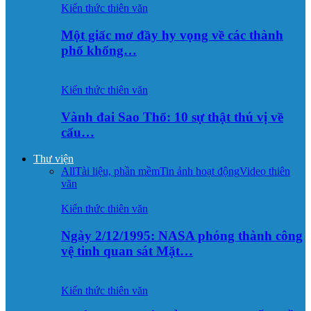
Kiến thức thiên văn
Một giấc mơ đầy hy vọng về các thành
phố khổng…
Kiến thức thiên văn
Vành đai Sao Thổ: 10 sự thật thú vị về
cấu…
Thư viện
All
Tài liệu, phần mềm
Tin ảnh hoạt động
Video thiên
văn
Kiến thức thiên văn
Ngày 2/12/1995: NASA phóng thành công
vệ tinh quan sát Mặt…
Kiến thức thiên văn