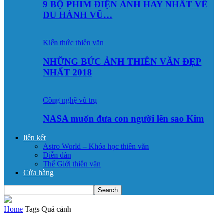
9 BỘ PHIM ĐIỆN ẢNH HAY NHẤT VỀ
DU HÀNH VŨ…
Kiến thức thiên văn
NHỮNG BỨC ẢNH THIÊN VĂN ĐẸP
NHẤT 2018
Công nghệ vũ trụ
NASA muốn đưa con người lên sao Kim
liên kết
Astro World – Khóa học thiên văn
Diễn đàn
Thế Giới thiên văn
Cửa hàng
Home
Tags
Quá cảnh