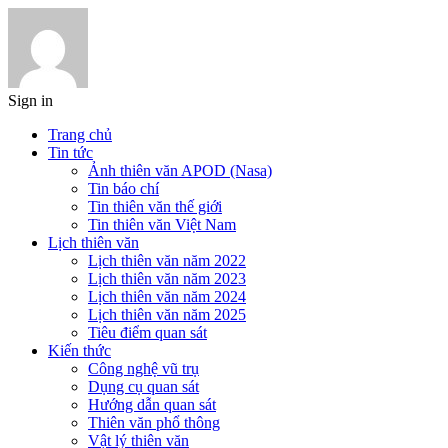
Sign in
Trang chủ
Tin tức
Ảnh thiên văn APOD (Nasa)
Tin báo chí
Tin thiên văn thế giới
Tin thiên văn Việt Nam
Lịch thiên văn
Lịch thiên văn năm 2022
Lịch thiên văn năm 2023
Lịch thiên văn năm 2024
Lịch thiên văn năm 2025
Tiêu điểm quan sát
Kiến thức
Công nghệ vũ trụ
Dụng cụ quan sát
Hướng dẫn quan sát
Thiên văn phổ thông
Vật lý thiên văn