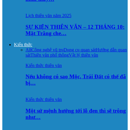
Lịch thiên văn năm 2025
SỰ KIỆN THIÊN VĂN – 12 THÁNG 10:
Mặt Trăng che…
Kiến thức
All
Công nghệ vũ trụ
Dụng cụ quan sát
Hướng dẫn quan
sát
Thiên văn phổ thông
Vật lý thiên văn
Kiến thức thiên văn
Nếu không có sao Mộc, Trái Đất có thể đã
bị…
Kiến thức thiên văn
Một sứ mệnh hướng tới lỗ đen thì sẽ trông
như…