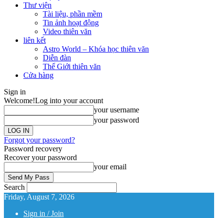
Thư viện
Tài liệu, phần mềm
Tin ảnh hoạt động
Video thiên văn
liên kết
Astro World – Khóa học thiên văn
Diễn đàn
Thế Giới thiên văn
Cửa hàng
Sign in
Welcome!
Log into your account
your username
your password
Forgot your password?
Password recovery
Recover your password
your email
Search
Friday, August 7, 2026
Sign in / Join