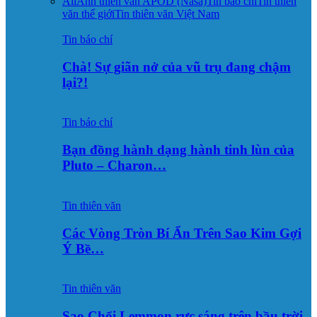
All
Ảnh thiên văn APOD (Nasa)
Tin báo chí
Tin thiên
văn thế giới
Tin thiên văn Việt Nam
Tin báo chí
Chà! Sự giãn nở của vũ trụ đang chậm
lại?!
Tin báo chí
Bạn đồng hành dạng hành tinh lùn của
Pluto – Charon…
Tin thiên văn
Các Vòng Tròn Bí Ẩn Trên Sao Kim Gợi
Ý Bề…
Tin thiên văn
Sao Chổi Lemmon rực sáng trên bầu trời