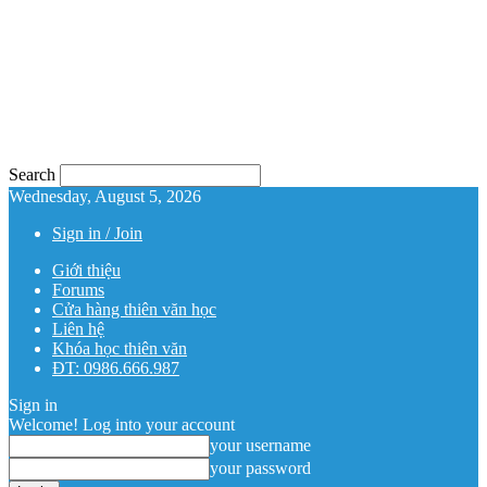
Search
Wednesday, August 5, 2026
Sign in / Join
Giới thiệu
Forums
Cửa hàng thiên văn học
Liên hệ
Khóa học thiên văn
ĐT: 0986.666.987
Sign in
Welcome! Log into your account
your username
your password