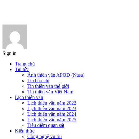
Sign in
Trang chủ
Tin tức
Ảnh thiên văn APOD (Nasa)
Tin báo chí
Tin thiên văn thế giới
Tin thiên văn Việt Nam
Lịch thiên văn
Lịch thiên văn năm 2022
Lịch thiên văn năm 2023
Lịch thiên văn năm 2024
Lịch thiên văn năm 2025
Tiêu điểm quan sát
Kiến thức
Công nghệ vũ trụ