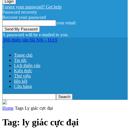
Forgot your password? Get help
Password recovery
Recover your password
your email
A password will be e-mailed to you.
Hội thiên văn Hà Nội – HAS
Trang chủ
Tin tức
Lịch thiên văn
Kiến thức
Thư viện
liên kết
Cửa hàng
Home
Tags
Ly giác cực đại
Tag: ly giác cực đại