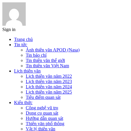
Sign in
Trang chủ
Tin tức
Ảnh thiên văn APOD (Nasa)
Tin báo chí
Tin thiên văn thế giới
Tin thiên văn Việt Nam
Lịch thiên văn
Lịch thiên văn năm 2022
Lịch thiên văn năm 2023
Lịch thiên văn năm 2024
Lịch thiên văn năm 2025
Tiêu điểm quan sát
Kiến thức
Công nghệ vũ trụ
Dụng cụ quan sát
Hướng dẫn quan sát
Thiên văn phổ thông
Vật lý thiên văn