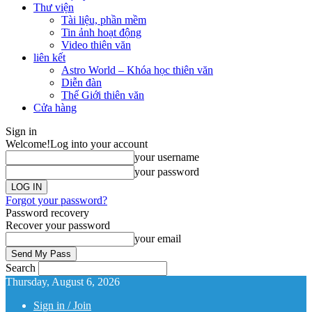
Thư viện
Tài liệu, phần mềm
Tin ảnh hoạt động
Video thiên văn
liên kết
Astro World – Khóa học thiên văn
Diễn đàn
Thế Giới thiên văn
Cửa hàng
Sign in
Welcome!
Log into your account
your username
your password
Forgot your password?
Password recovery
Recover your password
your email
Search
Thursday, August 6, 2026
Sign in / Join