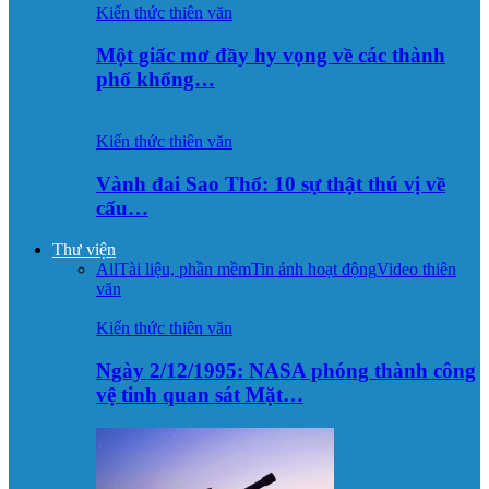
Kiến thức thiên văn
Một giấc mơ đầy hy vọng về các thành
phố khổng…
Kiến thức thiên văn
Vành đai Sao Thổ: 10 sự thật thú vị về
cấu…
Thư viện
All
Tài liệu, phần mềm
Tin ảnh hoạt động
Video thiên
văn
Kiến thức thiên văn
Ngày 2/12/1995: NASA phóng thành công
vệ tinh quan sát Mặt…