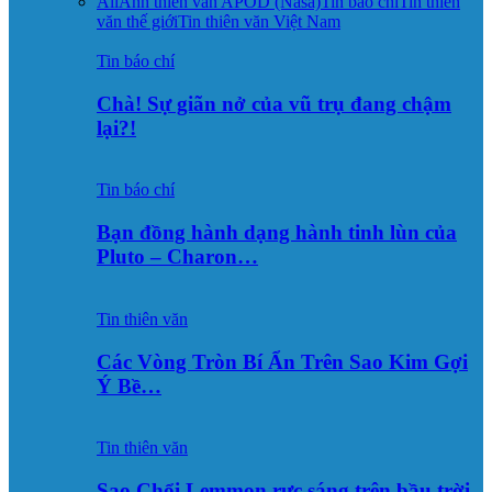
All
Ảnh thiên văn APOD (Nasa)
Tin báo chí
Tin thiên
văn thế giới
Tin thiên văn Việt Nam
Tin báo chí
Chà! Sự giãn nở của vũ trụ đang chậm
lại?!
Tin báo chí
Bạn đồng hành dạng hành tinh lùn của
Pluto – Charon…
Tin thiên văn
Các Vòng Tròn Bí Ẩn Trên Sao Kim Gợi
Ý Bề…
Tin thiên văn
Sao Chổi Lemmon rực sáng trên bầu trời