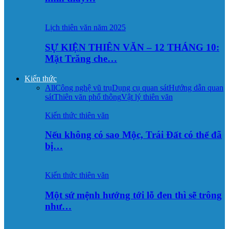
Lịch thiên văn năm 2025
SỰ KIỆN THIÊN VĂN – 12 THÁNG 10:
Mặt Trăng che…
Kiến thức
All
Công nghệ vũ trụ
Dụng cụ quan sát
Hướng dẫn quan
sát
Thiên văn phổ thông
Vật lý thiên văn
Kiến thức thiên văn
Nếu không có sao Mộc, Trái Đất có thể đã
bị…
Kiến thức thiên văn
Một sứ mệnh hướng tới lỗ đen thì sẽ trông
như…