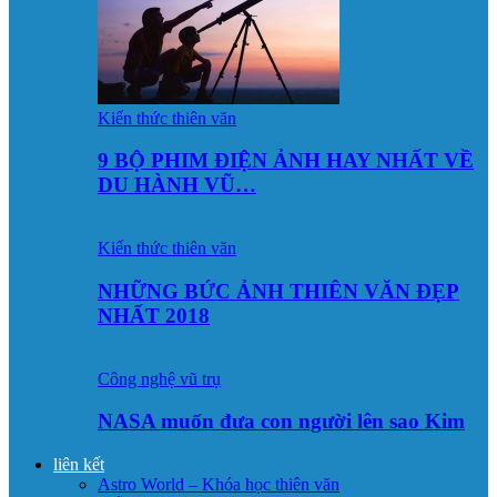
Kiến thức thiên văn
9 BỘ PHIM ĐIỆN ẢNH HAY NHẤT VỀ
DU HÀNH VŨ…
Kiến thức thiên văn
NHỮNG BỨC ẢNH THIÊN VĂN ĐẸP
NHẤT 2018
Công nghệ vũ trụ
NASA muốn đưa con người lên sao Kim
liên kết
Astro World – Khóa học thiên văn