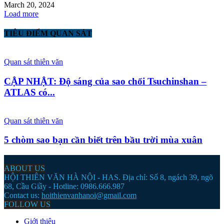
March 20, 2024
Load more
TIÊU ĐIỂM QUAN SÁT
Quan sát thiên văn
CẬP NHẬT: Độ sáng của sao chổi Tsuchinshan –
ATLAS có...
Quan sát thiên văn
5 chòm sao bạn cần biết trên bầu trời mùa xuân
ABOUT US
HỘI THIÊN VĂN HÀ NỘI - HAS. Địa chỉ: Số 8, ngách 39, ngõ
68, Cầu Giầy - Hotline: 0986.666.987
Contact us:
hoithienvanhanoi@gmail.com
FOLLOW US
Giới thiệu