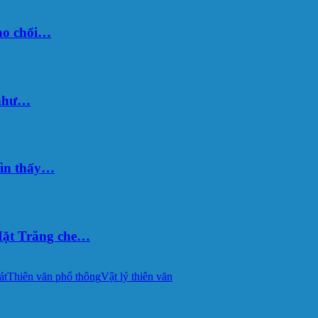
sao chổi…
 như…
hìn thấy…
ặt Trăng che…
át
Thiên văn phổ thông
Vật lý thiên văn