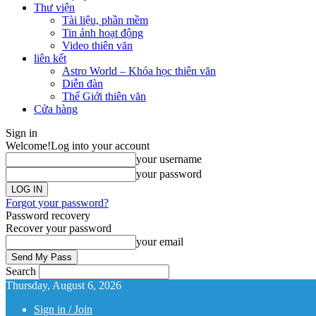
Thư viện
Tài liệu, phần mềm
Tin ảnh hoạt động
Video thiên văn
liên kết
Astro World – Khóa học thiên văn
Diễn đàn
Thế Giới thiên văn
Cửa hàng
Sign in
Welcome!
Log into your account
your username
your password
Forgot your password?
Password recovery
Recover your password
your email
Search
Thursday, August 6, 2026
Sign in / Join