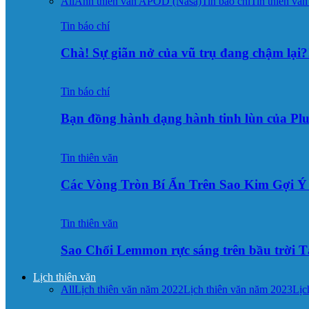
All
Ảnh thiên văn APOD (Nasa)
Tin báo chí
Tin thiên văn
Tin báo chí
Chà! Sự giãn nở của vũ trụ đang chậm lại?
Tin báo chí
Bạn đồng hành dạng hành tinh lùn của Pl
Tin thiên văn
Các Vòng Tròn Bí Ẩn Trên Sao Kim Gợi 
Tin thiên văn
Sao Chổi Lemmon rực sáng trên bầu trời
Lịch thiên văn
All
Lịch thiên văn năm 2022
Lịch thiên văn năm 2023
Lịc