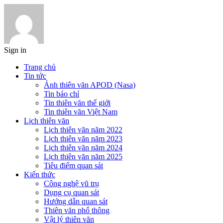
Sign in
Trang chủ
Tin tức
Ảnh thiên văn APOD (Nasa)
Tin báo chí
Tin thiên văn thế giới
Tin thiên văn Việt Nam
Lịch thiên văn
Lịch thiên văn năm 2022
Lịch thiên văn năm 2023
Lịch thiên văn năm 2024
Lịch thiên văn năm 2025
Tiêu điểm quan sát
Kiến thức
Công nghệ vũ trụ
Dụng cụ quan sát
Hướng dẫn quan sát
Thiên văn phổ thông
Vật lý thiên văn