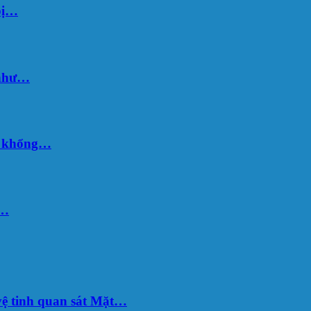
bị…
 như…
hố khổng…
u…
ệ tinh quan sát Mặt…