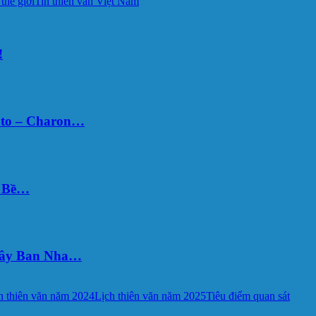
 thế giới
Tin thiên văn Việt Nam
!
uto – Charon…
Ý Bề…
 Tây Ban Nha…
h thiên văn năm 2024
Lịch thiên văn năm 2025
Tiêu điểm quan sát