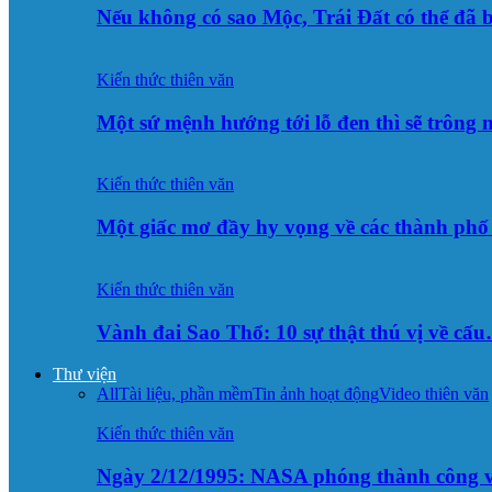
Nếu không có sao Mộc, Trái Đất có thể đã 
Kiến thức thiên văn
Một sứ mệnh hướng tới lỗ đen thì sẽ trông
Kiến thức thiên văn
Một giấc mơ đầy hy vọng về các thành p
Kiến thức thiên văn
Vành đai Sao Thổ: 10 sự thật thú vị về cấ
Thư viện
All
Tài liệu, phần mềm
Tin ảnh hoạt động
Video thiên văn
Kiến thức thiên văn
Ngày 2/12/1995: NASA phóng thành công v