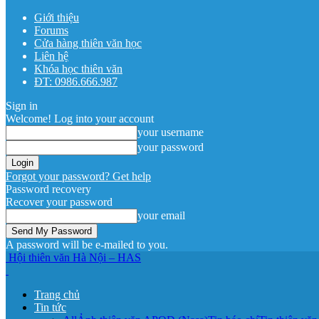
Giới thiệu
Forums
Cửa hàng thiên văn học
Liên hệ
Khóa học thiên văn
ĐT: 0986.666.987
Sign in
Welcome! Log into your account
your username
your password
Forgot your password? Get help
Password recovery
Recover your password
your email
A password will be e-mailed to you.
Hội thiên văn Hà Nội – HAS
Trang chủ
Tin tức