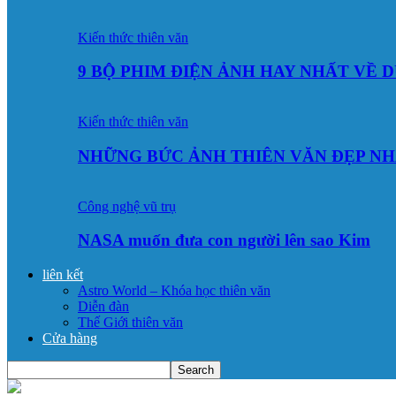
Kiến thức thiên văn
9 BỘ PHIM ĐIỆN ẢNH HAY NHẤT VỀ 
Kiến thức thiên văn
NHỮNG BỨC ẢNH THIÊN VĂN ĐẸP NH
Công nghệ vũ trụ
NASA muốn đưa con người lên sao Kim
liên kết
Astro World – Khóa học thiên văn
Diễn đàn
Thế Giới thiên văn
Cửa hàng