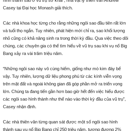
hình thành sao ở vũ trụ sơ khai”, nhà vật lý thiên văn Andrew
Casey tại Đại học Monash giải thích.
Các nhà khoa học từng cho rằng những ngôi sao đầu tiên rất lớn
và tuổi thọ ngắn. Tuy nhiên, phát hiện mới chỉ ra, sao khối lượng
nhỏ cũng có khả năng sinh ra trong thời kỳ đầu. Qua việc theo dõi
chúng, các chuyên gia có thể tìm hiểu về vũ trụ sau khi vụ nổ Big
Bang xảy ra vài trăm triệu năm.
“Những ngôi sao này vô cùng hiếm, giống như mò kim đáy bể
vậy. Tuy nhiên, lượng dữ liệu phong phú từ các kính viễn vọng
trên mặt đất và ngoài không gian đã góp phần mở ra triển vọng
lớn. Chúng ta đang tiến gần hơn bao giờ hết đến việc hiểu được
các ngôi sao hình thành như thế nào vào thời kỳ đầu của vũ trụ”,
Casey nhận định.
Các nhà thiên văn từng quan sát được một số ngôi sao hình
thành sau vụ nổ Big Bang chỉ 250 triệu năm, tương đương 2%