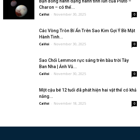
Bạn đồng hành dạng hành tinh lùn của Pluto –
Charon – có thể...
CaVoi
-
November 30, 2025
0
Các Vòng Tròn Bí Ẩn Trên Sao Kim Gợi Ý Bề Mặt
Hành Tinh...
CaVoi
-
November 30, 2025
0
Sao Chổi Lemmon rực sáng trên bầu trời Tây
Ban Nha | Ảnh Vũ...
CaVoi
-
November 30, 2025
0
Một cậu bé 12 tuổi đã phát hiện hai vật thể có khả
năng...
CaVoi
-
November 18, 2025
0