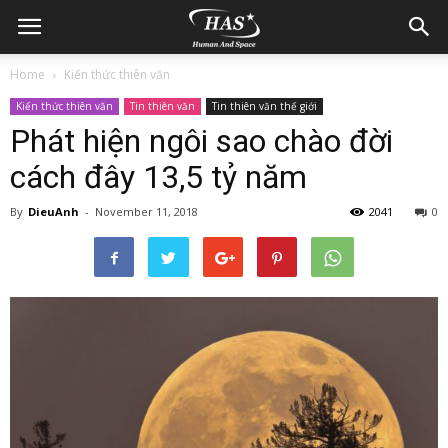
Home
Kiến thức thiên văn
Kiến thức thiên văn
Tin thiên văn
Tin thiên văn thế giới
Phát hiện ngôi sao chào đời
cách đây 13,5 tỷ năm
By
DieuAnh
-
November 11, 2018
2041
0