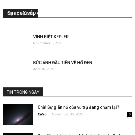
SpaceX sắp đưa cây cần sa lên vũ trụ
TIN TỔNG HỢP
DieuAnh
-
December 14, 2019
0
VĨNH BIỆT KEPLER
November 5, 2018
BỨC ẢNH ĐẦU TIÊN VỀ HỐ ĐEN
April 10, 2019
TIN TRONG NGÀY
Chà! Sự giãn nở của vũ trụ đang chậm lại?!
CaVoi
-
November 30, 2025
0