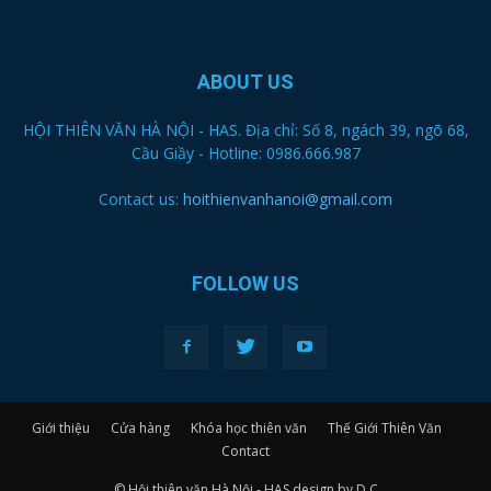
ABOUT US
HỘI THIÊN VĂN HÀ NỘI - HAS. Địa chỉ: Số 8, ngách 39, ngõ 68,
Cầu Giầy - Hotline: 0986.666.987
Contact us:
hoithienvanhanoi@gmail.com
FOLLOW US
Giới thiệu
Cửa hàng
Khóa học thiên văn
Thế Giới Thiên Văn
Contact
© Hội thiên văn Hà Nội - HAS design by D.C