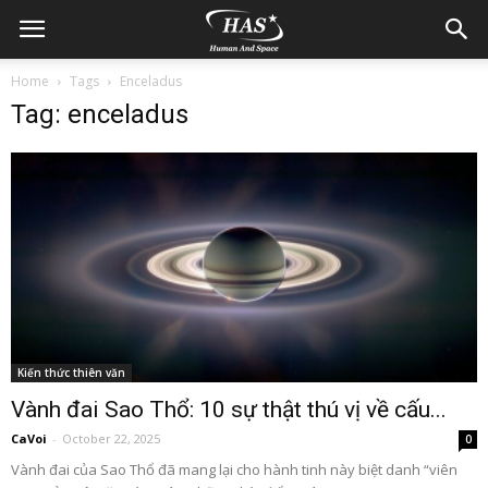
Home
Tags
Enceladus
Tag: enceladus
Kiến thức thiên văn
Vành đai Sao Thổ: 10 sự thật thú vị về cấu...
CaVoi
-
October 22, 2025
0
Vành đai của Sao Thổ đã mang lại cho hành tinh này biệt danh “viên