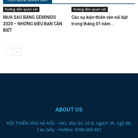
Hướng dẫn quan sát
Hướng dẫn quan sát
MƯA SAO BĂNG GEMINIDS
Các sự kiện thiên văn nổi bật
2020 – NHỮNG ĐIỀU BẠN CẦN
trong tháng 01 năm...
BIẾT
ABOUT US
HỘI THIÊN VĂN HÀ NỘI - HAS. Địa chỉ: Số 8, ngách 39, ngõ 68,
Cầu Giầy - Hotline: 0986.666.987