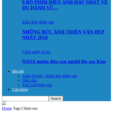
9 BỘ PHIM ĐIỆN ẢNH HAY NHẤT VỀ
DU HÀNH VŨ…
Kiến thức thiên văn
NHỮNG BỨC ẢNH THIÊN VĂN ĐẸP
NHẤT 2018
Công nghệ vũ trụ
NASA muốn đưa con người lên sao Kim
liên kết
Astro World – Khóa học thiên văn
Diễn đàn
Thế Giới thiên văn
Cửa hàng
Home
Tags
Chòm sao