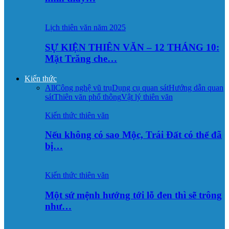
Lịch thiên văn năm 2025
SỰ KIỆN THIÊN VĂN – 12 THÁNG 10:
Mặt Trăng che…
Kiến thức
All
Công nghệ vũ trụ
Dụng cụ quan sát
Hướng dẫn quan
sát
Thiên văn phổ thông
Vật lý thiên văn
Kiến thức thiên văn
Nếu không có sao Mộc, Trái Đất có thể đã
bị…
Kiến thức thiên văn
Một sứ mệnh hướng tới lỗ đen thì sẽ trông
như…