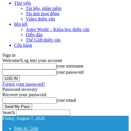
Thư viện
Tài liệu, phần mềm
Tin ảnh hoạt động
Video thiên văn
liên kết
Astro World – Khóa học thiên văn
Diễn đàn
Thế Giới thiên văn
Cửa hàng
Sign in
Welcome!
Log into your account
your username
your password
Forgot your password?
Password recovery
Recover your password
your email
Search
Friday, August 7, 2026
Sign in / Join