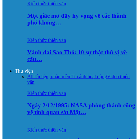
Kiến thức thiên văn
Một giấc mơ đầy hy vọng về các thành
phố khổng…
Kiến thức thiên văn
Vành đai Sao Thổ: 10 sự thật thú vị về
cấu…
Thư viện
All
Tài liệu, phần mềm
Tin ảnh hoạt động
Video thiên
văn
Kiến thức thiên văn
Ngày 2/12/1995: NASA phóng thành công
vệ tinh quan sát Mặt…
Kiến thức thiên văn