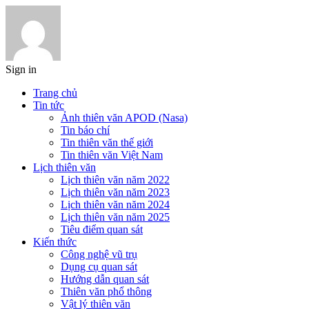
Sign in
Trang chủ
Tin tức
Ảnh thiên văn APOD (Nasa)
Tin báo chí
Tin thiên văn thế giới
Tin thiên văn Việt Nam
Lịch thiên văn
Lịch thiên văn năm 2022
Lịch thiên văn năm 2023
Lịch thiên văn năm 2024
Lịch thiên văn năm 2025
Tiêu điểm quan sát
Kiến thức
Công nghệ vũ trụ
Dụng cụ quan sát
Hướng dẫn quan sát
Thiên văn phổ thông
Vật lý thiên văn