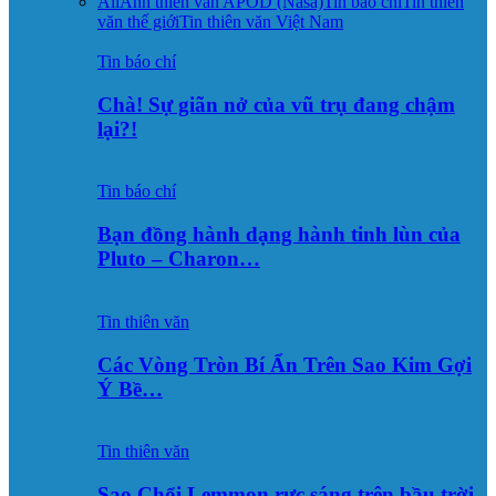
All
Ảnh thiên văn APOD (Nasa)
Tin báo chí
Tin thiên
văn thế giới
Tin thiên văn Việt Nam
Tin báo chí
Chà! Sự giãn nở của vũ trụ đang chậm
lại?!
Tin báo chí
Bạn đồng hành dạng hành tinh lùn của
Pluto – Charon…
Tin thiên văn
Các Vòng Tròn Bí Ẩn Trên Sao Kim Gợi
Ý Bề…
Tin thiên văn
Sao Chổi Lemmon rực sáng trên bầu trời