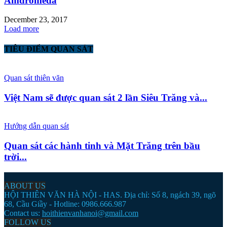
Amdromeda
December 23, 2017
Load more
TIÊU ĐIỂM QUAN SÁT
Quan sát thiên văn
Việt Nam sẽ được quan sát 2 lần Siêu Trăng và...
Hướng dẫn quan sát
Quan sát các hành tinh và Mặt Trăng trên bầu
trời...
ABOUT US
HỘI THIÊN VĂN HÀ NỘI - HAS. Địa chỉ: Số 8, ngách 39, ngõ
68, Cầu Giầy - Hotline: 0986.666.987
Contact us:
hoithienvanhanoi@gmail.com
FOLLOW US