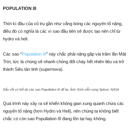
POPULATION III
Thời kì đầu của vũ trụ gần như vắng bóng các nguyên tố nặng,
điều đó có nghĩa là các vì sao đầu tiên sẽ được tạo nên chỉ từ
hydro và heli.
Các sao “
Population III
” này chắc phải nặng gấp vài trăm lần Mặt
Trời, tức là chúng sẽ nhanh chóng đốt cháy hết nhiên liệu và trở
thành Siêu tân tinh (supernova).
Dấu vết có thể do các sao Popullation III để lại. Ảnh: Kính viễn vọng Spitzer, NASA
Quá trình này xảy ra sẽ khiến không gian xung quanh chứa các
nguyên tố nặng (hơn Hydro và Heli), nên chúng ta không biết
chắc có còn sao Popullation III đang tồn tại hay không.