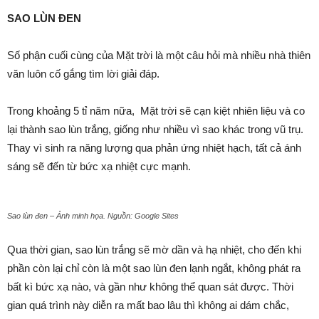
SAO LÙN ĐEN
Số phận cuối cùng của Mặt trời là một câu hỏi mà nhiều nhà thiên
văn luôn cố gắng tìm lời giải đáp.
Trong khoảng 5 tỉ năm nữa, Mặt trời sẽ cạn kiệt nhiên liệu và co
lại thành sao lùn trắng, giống như nhiều vì sao khác trong vũ trụ.
Thay vì sinh ra năng lượng qua phản ứng nhiệt hạch, tất cả ánh
sáng sẽ đến từ bức xạ nhiệt cực mạnh.
Sao lùn đen – Ảnh minh họa. Nguồn: Google Sites
Qua thời gian, sao lùn trắng sẽ mờ dần và hạ nhiệt, cho đến khi
phần còn lại chỉ còn là một sao lùn đen lạnh ngắt, không phát ra
bất kì bức xạ nào, và gần như không thể quan sát được. Thời
gian quá trình này diễn ra mất bao lâu thì không ai dám chắc,