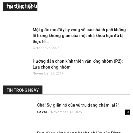
hà đã chết trong giai đoạn vũ trụ sơ khai
TIN TỔNG HỢP
CaVoi
-
March 9, 2024
0
Một giấc mơ đầy hy vọng về các thành phố khổng
lồ trong không gian của một nhà khoa học đã bị
thực tế...
October 24, 2025
Hướng dẫn chọn kính thiên văn, ống nhòm (P2):
Lựa chọn ống nhòm
November 27, 2017
TIN TRONG NGÀY
Chà! Sự giãn nở của vũ trụ đang chậm lại?!
CaVoi
-
November 30, 2025
0