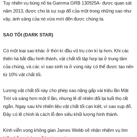
Tuy nhiên vụ bùng nổ tia Gamma GRB 130925A- được quan sát
năm 2013, được cho là sự sụp đổ của một trong những sao như
vậy, ánh sáng của nó vừa mới đến được chúng ta.
SAO TỐI (DARK STAR)
Có một loại sao khác ở thời kì đầu vũ trụ còn kì lạ hơn. Khi các
thiên hà bắt đầu hình thành, vật chất tối tập hợp lại ở trung tâm
của chúng, và các vì sao sinh ra ở vùng này có thể được tạo nên
từ 10% vật chất tối.
Lượng vật chất tối này cho phép sao nặng gấp vài triệu lần Mặt
Trời và sáng hơn một tỉ lần, nhưng lẽ dĩ nhiên đổi lại tuổi thọ rất
ngắn. Ngay sau khi nhiên liệu vật chất tối cạn kiệt, vì sao sụp đổ.
Đây có lẽ chính là cách lỗ đen siêu khối lượng hình thành.
Kính viễn vọng không gian James Webb sẽ nhận nhiệm vụ tìm