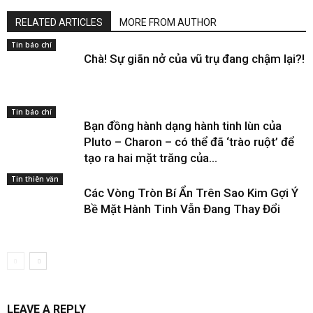
RELATED ARTICLES
MORE FROM AUTHOR
Tin báo chí
Chà! Sự giãn nở của vũ trụ đang chậm lại?!
Tin báo chí
Bạn đồng hành dạng hành tinh lùn của
Pluto – Charon – có thể đã ‘trào ruột’ để
tạo ra hai mặt trăng của...
Tin thiên văn
Các Vòng Tròn Bí Ẩn Trên Sao Kim Gợi Ý
Bề Mặt Hành Tinh Vẫn Đang Thay Đổi
LEAVE A REPLY