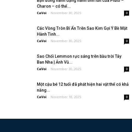
Bạn đồng hành dạng hành tinh lùn của Pluto –
Charon – có thể...
CaVoi
-
November 30, 2025
0
Các Vòng Tròn Bí Ẩn Trên Sao Kim Gợi Ý Bề Mặt
Hành Tinh...
CaVoi
-
November 30, 2025
0
Sao Chổi Lemmon rực sáng trên bầu trời Tây
Ban Nha | Ảnh Vũ...
CaVoi
-
November 30, 2025
0
Một cậu bé 12 tuổi đã phát hiện hai vật thể có khả
năng...
CaVoi
-
November 18, 2025
0