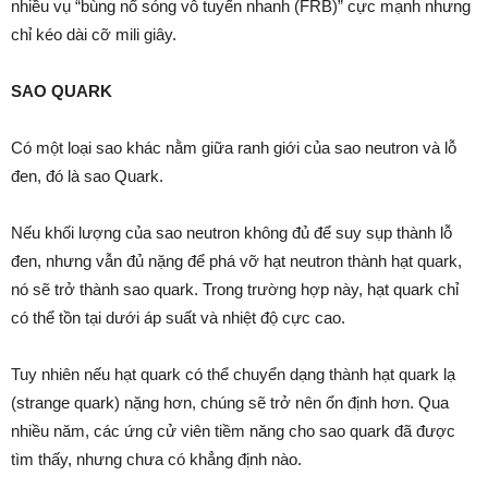
nhiều vụ “bùng nổ sóng vô tuyến nhanh (FRB)” cực mạnh nhưng
chỉ kéo dài cỡ mili giây.
SAO QUARK
Có một loại sao khác nằm giữa ranh giới của sao neutron và lỗ
đen, đó là sao Quark.
Nếu khối lượng của sao neutron không đủ để suy sụp thành lỗ
đen, nhưng vẫn đủ nặng để phá vỡ hạt neutron thành hạt quark,
nó sẽ trở thành sao quark. Trong trường hợp này, hạt quark chỉ
có thể tồn tại dưới áp suất và nhiệt độ cực cao.
Tuy nhiên nếu hạt quark có thể chuyển dạng thành hạt quark lạ
(strange quark) nặng hơn, chúng sẽ trở nên ổn định hơn. Qua
nhiều năm, các ứng cử viên tiềm năng cho sao quark đã được
tìm thấy, nhưng chưa có khẳng định nào.