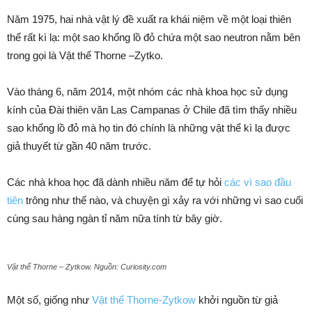
Năm 1975, hai nhà vật lý đề xuất ra khái niệm về một loại thiên
thể rất kì lạ: một sao khổng lồ đỏ chứa một sao neutron nằm bên
trong gọi là Vật thể Thorne –Zytko.
Vào tháng 6, năm 2014, một nhóm các nhà khoa học sử dụng
kính của Đài thiên văn Las Campanas ở Chile đã tìm thấy nhiều
sao khổng lồ đỏ mà họ tin đó chính là những vật thể kì lạ được
giả thuyết từ gần 40 năm trước.
Các nhà khoa học đã dành nhiều năm để tự hỏi
các vì sao đầu
tiên
trông như thế nào, và chuyện gì xảy ra với những vì sao cuối
cùng sau hàng ngàn tỉ năm nữa tính từ bây giờ.
Vật thể Thorne – Zytkow. Nguồn: Curiosity.com
Một số, giống như
Vật thể Thorne-Zytkow
khởi nguồn từ giả