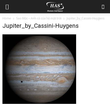
Home
Sao Mộc – Anh cả của hệ mặt trời
Jupiter_by_Cassini-Huygens
Jupiter_by_Cassini-Huygens