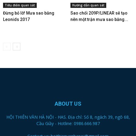
Tiêu điểm quan sát
Hướng dẫn quan sát
Đừng bỏ lỡ! Mưa sao băng
Sao chổi 209P/LINEAR sẽ tạo
Leonids 2017
nên một trận mưa sao băng...
ABOUT US
HỘI THIÊN VĂN HÀ NỘI - HAS. Địa chỉ: Số 8, ngách 39, ngõ 68,
Cầu Giầy - Hotline: 0986.666.987