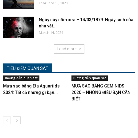
February 18, 2020
Ngày này năm xưa – 14/03/1879: Ngày sinh của
nhà vật...
March 14, 2024
Load more
TIÊU ĐIỂM QUAN SÁT
Hướng dẫn quan sát
Hướng dẫn quan sát
Mưa sao băng Eta Aquariids
MƯA SAO BĂNG GEMINIDS
2024: Tất cả những gì bạn...
2020 – NHỮNG ĐIỀU BẠN CẦN
BIẾT