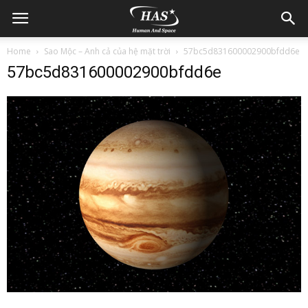
Home
Sao Mộc – Anh cả của hệ mặt trời
57bc5d831600002900bfdd6e
57bc5d831600002900bfdd6e