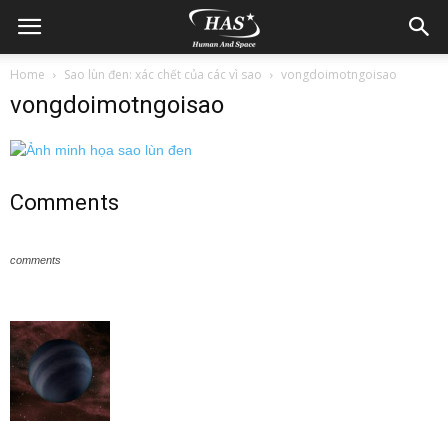
Home
Sao lùn đen: xác chết của các vì sao
vongdoimotngoisao
vongdoimotngoisao
Comments
comments