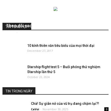
Theo dõi sao chổi bằng phần mềm Stellarium
TIN TỔNG HỢP
VuHuy
-
November 17, 2018
0
10 kính thiên văn tiêu biểu của mọi thời đại
December 27, 2017
Starship flight test 5 – Buổi phóng thử nghiệm
Starship lần thứ 5
October 22, 2024
TIN TRONG NGÀY
Chà! Sự giãn nở của vũ trụ đang chậm lại?!
CaVoi
-
November 30, 2025
0