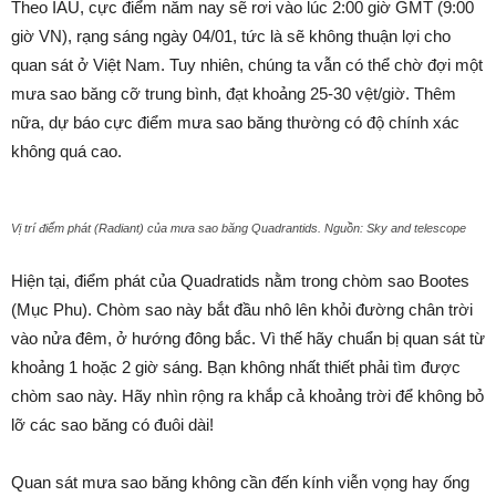
Theo IAU, cực điểm năm nay sẽ rơi vào lúc 2:00 giờ GMT (9:00
giờ VN), rạng sáng ngày 04/01, tức là sẽ không thuận lợi cho
quan sát ở Việt Nam. Tuy nhiên, chúng ta vẫn có thể chờ đợi một
mưa sao băng cỡ trung bình, đạt khoảng 25-30 vệt/giờ. Thêm
nữa, dự báo cực điểm mưa sao băng thường có độ chính xác
không quá cao.
Vị trí điểm phát (Radiant) của mưa sao băng Quadrantids. Nguồn: Sky and telescope
Hiện tại, điểm phát của Quadratids nằm trong chòm sao Bootes
(Mục Phu). Chòm sao này bắt đầu nhô lên khỏi đường chân trời
vào nửa đêm, ở hướng đông bắc. Vì thế hãy chuẩn bị quan sát từ
khoảng 1 hoặc 2 giờ sáng. Bạn không nhất thiết phải tìm được
chòm sao này. Hãy nhìn rộng ra khắp cả khoảng trời để không bỏ
lỡ các sao băng có đuôi dài!
Quan sát mưa sao băng không cần đến kính viễn vọng hay ống