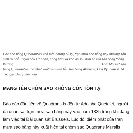
Các sao băng Quadrantids khá mờ, nhưng bù lại, trận mưa sao băng này thường sản
sinh ra nhiều “quả cầu lửa” hơn, sáng hơn và kéo dài lâu hơn so với sao băng thông
thường. Ảnh: Một vệt sao
băng Quadrantids mờ nhạt xuất hiện trên bầu trời bang Alabama, Hoa Kỳ, năm 2014.
Tác giả: Barry Simmons
MANG TÊN CHÒM SAO KHÔNG CÒN TỒN TẠI
Báo cáo đầu tiên về Quadrantids đến từ Adolphe Quetelet, người
đã quan sát trận mưa sao băng này vào năm 1825 trong khi đang
làm việc tại Đài quan sát Brussels. Lúc đó, điểm phát của trận
mưa sao băng này xuất hiện tại chòm sao Quadrans Muralis