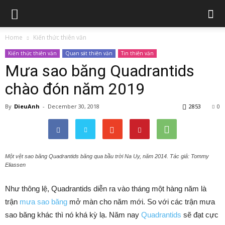
Home
Kiến thức thiên văn
Kiến thức thiên văn
Quan sát thiên văn
Tin thiên văn
Mưa sao băng Quadrantids
chào đón năm 2019
By
DieuAnh
-
December 30, 2018
2853
0
Một vệt sao băng Quadrantids băng qua bầu trời Na Uy, năm 2014. Tác giả: Tommy
Eliassen
Như thông lệ, Quadrantids diễn ra vào tháng một hàng năm là
trận
mưa sao băng
mở màn cho năm mới. So với các trận mưa
sao băng khác thì nó khá kỳ lạ. Năm nay
Quadrantids
sẽ đạt cực