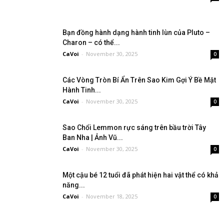
Bạn đồng hành dạng hành tinh lùn của Pluto –
Charon – có thể...
CaVoi
-
November 30, 2025
0
Các Vòng Tròn Bí Ẩn Trên Sao Kim Gợi Ý Bề Mặt
Hành Tinh...
CaVoi
-
November 30, 2025
0
Sao Chổi Lemmon rực sáng trên bầu trời Tây
Ban Nha | Ảnh Vũ...
CaVoi
-
November 30, 2025
0
Một cậu bé 12 tuổi đã phát hiện hai vật thể có khả
năng...
CaVoi
-
November 18, 2025
0