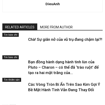
DieuAnh
RELATED ARTICLES
MORE FROM AUTHOR
Tin báo chí
Chà! Sự giãn nở của vũ trụ đang chậm lại?!
Tin báo chí
Bạn đồng hành dạng hành tinh lùn của
Pluto – Charon – có thể đã ‘trào ruột’ để
tạo ra hai mặt trăng của...
Tin thiên văn
Các Vòng Tròn Bí Ẩn Trên Sao Kim Gợi Ý
Bề Mặt Hành Tinh Vẫn Đang Thay Đổi