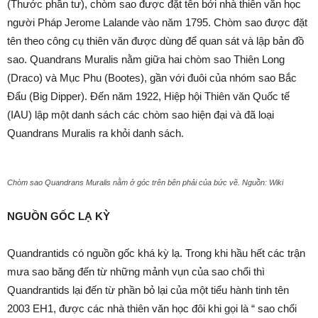
(Thước phần tư), chòm sao được đặt tên bởi nhà thiên văn học
người Pháp Jerome Lalande vào năm 1795. Chòm sao được đặt
tên theo công cụ thiên văn được dùng để quan sát và lập bản đồ
sao. Quandrans Muralis nằm giữa hai chòm sao Thiên Long
(Draco) và Mục Phu (Bootes), gần với đuôi của nhóm sao Bắc
Đẩu (Big Dipper). Đến năm 1922, Hiệp hội Thiên văn Quốc tế
(IAU) lập một danh sách các chòm sao hiện đại và đã loại
Quandrans Muralis ra khỏi danh sách.
Chòm sao Quandrans Muralis nằm ở góc trên bên phải của bức vẽ. Nguồn: Wiki
NGUỒN GỐC LẠ KỲ
Quandrantids có nguồn gốc khá kỳ lạ. Trong khi hầu hết các trận
mưa sao băng đến từ những mảnh vụn của sao chổi thì
Quandrantids lại đến từ phần bỏ lại của một tiểu hành tinh tên
2003 EH1, được các nhà thiên văn học đôi khi gọi là “ sao chổi