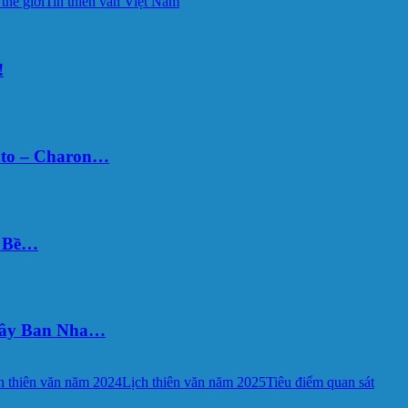
 thế giới
Tin thiên văn Việt Nam
!
uto – Charon…
Ý Bề…
 Tây Ban Nha…
h thiên văn năm 2024
Lịch thiên văn năm 2025
Tiêu điểm quan sát