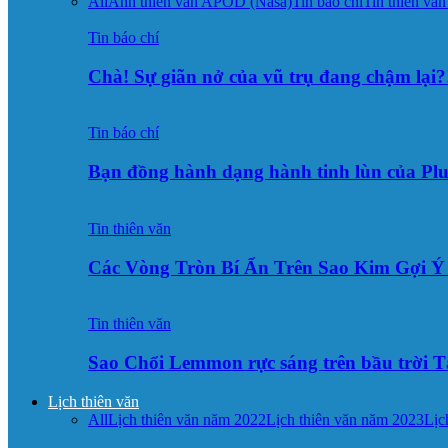
All
Ảnh thiên văn APOD (Nasa)
Tin báo chí
Tin thiên văn
Tin báo chí
Chà! Sự giãn nở của vũ trụ đang chậm lại?
Tin báo chí
Bạn đồng hành dạng hành tinh lùn của Pl
Tin thiên văn
Các Vòng Tròn Bí Ẩn Trên Sao Kim Gợi 
Tin thiên văn
Sao Chổi Lemmon rực sáng trên bầu trời
Lịch thiên văn
All
Lịch thiên văn năm 2022
Lịch thiên văn năm 2023
Lịc