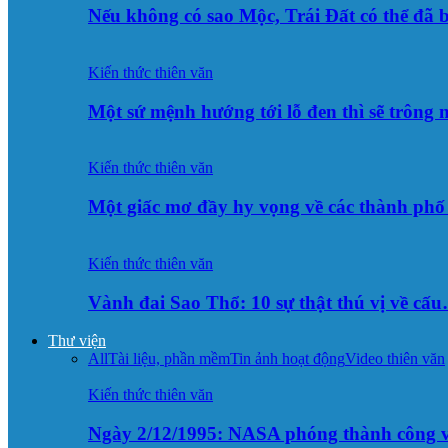
Nếu không có sao Mộc, Trái Đất có thể đã 
Kiến thức thiên văn
Một sứ mệnh hướng tới lỗ đen thì sẽ trông
Kiến thức thiên văn
Một giấc mơ đầy hy vọng về các thành p
Kiến thức thiên văn
Vành đai Sao Thổ: 10 sự thật thú vị về cấ
Thư viện
All
Tài liệu, phần mềm
Tin ảnh hoạt động
Video thiên văn
Kiến thức thiên văn
Ngày 2/12/1995: NASA phóng thành công v