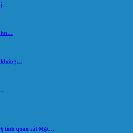
bị…
 như…
hố khổng…
u…
ệ tinh quan sát Mặt…