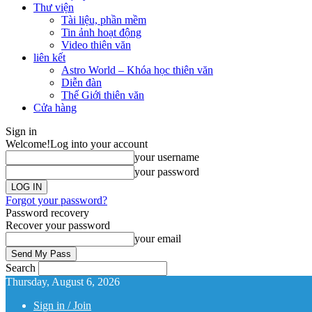
Thư viện
Tài liệu, phần mềm
Tin ảnh hoạt động
Video thiên văn
liên kết
Astro World – Khóa học thiên văn
Diễn đàn
Thế Giới thiên văn
Cửa hàng
Sign in
Welcome!
Log into your account
your username
your password
Forgot your password?
Password recovery
Recover your password
your email
Search
Thursday, August 6, 2026
Sign in / Join