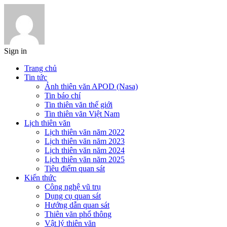
Sign in
Trang chủ
Tin tức
Ảnh thiên văn APOD (Nasa)
Tin báo chí
Tin thiên văn thế giới
Tin thiên văn Việt Nam
Lịch thiên văn
Lịch thiên văn năm 2022
Lịch thiên văn năm 2023
Lịch thiên văn năm 2024
Lịch thiên văn năm 2025
Tiêu điểm quan sát
Kiến thức
Công nghệ vũ trụ
Dụng cụ quan sát
Hướng dẫn quan sát
Thiên văn phổ thông
Vật lý thiên văn