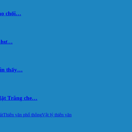
sao chổi…
 như…
hìn thấy…
ặt Trăng che…
át
Thiên văn phổ thông
Vật lý thiên văn