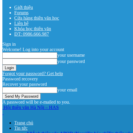
Giới thiệu
Forums
Cửa hàng thiên văn học
Liên hệ
Khóa học thiên văn
ĐT: 0986.666.987
Sign in
Welcome! Log into your account
your username
your password
Forgot your password? Get help
Password recovery
Recover your password
your email
A password will be e-mailed to you.
Hội thiên văn Hà Nội – HAS
Trang chủ
Tin tức