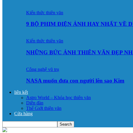
Kiến thức thiên văn
9 BỘ PHIM ĐIỆN ẢNH HAY NHẤT VỀ 
Kiến thức thiên văn
NHỮNG BỨC ẢNH THIÊN VĂN ĐẸP NH
Công nghệ vũ trụ
NASA muốn đưa con người lên sao Kim
liên kết
Astro World – Khóa học thiên văn
Diễn đàn
Thế Giới thiên văn
Cửa hàng