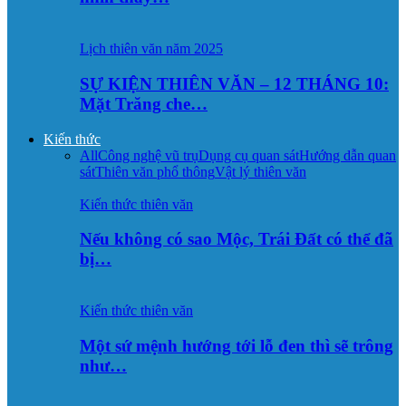
Lịch thiên văn năm 2025
SỰ KIỆN THIÊN VĂN – 12 THÁNG 10:
Mặt Trăng che…
Kiến thức
All
Công nghệ vũ trụ
Dụng cụ quan sát
Hướng dẫn quan
sát
Thiên văn phổ thông
Vật lý thiên văn
Kiến thức thiên văn
Nếu không có sao Mộc, Trái Đất có thể đã
bị…
Kiến thức thiên văn
Một sứ mệnh hướng tới lỗ đen thì sẽ trông
như…