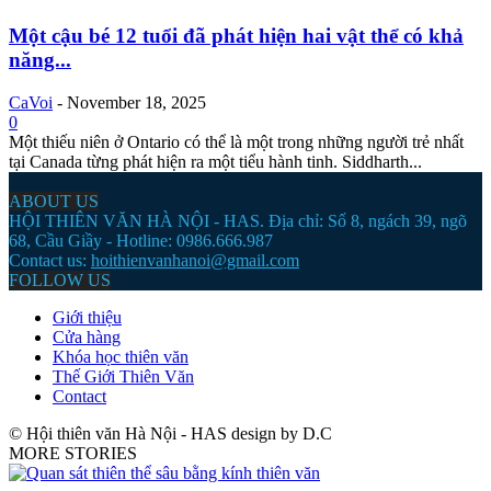
Một cậu bé 12 tuổi đã phát hiện hai vật thể có khả
năng...
CaVoi
-
November 18, 2025
0
Một thiếu niên ở Ontario có thể là một trong những người trẻ nhất
tại Canada từng phát hiện ra một tiểu hành tinh. Siddharth...
ABOUT US
HỘI THIÊN VĂN HÀ NỘI - HAS. Địa chỉ: Số 8, ngách 39, ngõ
68, Cầu Giầy - Hotline: 0986.666.987
Contact us:
hoithienvanhanoi@gmail.com
FOLLOW US
Giới thiệu
Cửa hàng
Khóa học thiên văn
Thế Giới Thiên Văn
Contact
© Hội thiên văn Hà Nội - HAS design by D.C
MORE STORIES