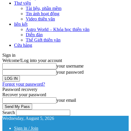
Thư viện
Tài liệu, phần mềm
Tin ảnh hoạt động
Video thiên văn
liên kết
Astro World – Khóa học thiên văn
Diễn đàn
Thế Giới thiên văn
Cửa hàng
Sign in
Welcome!
Log into your account
your username
your password
Forgot your password?
Password recovery
Recover your password
your email
Search
Wednesday, August 5, 2026
Sign in / Join