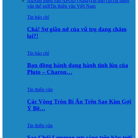
All
Ảnh thiên văn APOD (Nasa)
Tin báo chí
Tin thiên
văn thế giới
Tin thiên văn Việt Nam
Tin báo chí
Chà! Sự giãn nở của vũ trụ đang chậm
lại?!
Tin báo chí
Bạn đồng hành dạng hành tinh lùn của
Pluto – Charon…
Tin thiên văn
Các Vòng Tròn Bí Ẩn Trên Sao Kim Gợi
Ý Bề…
Tin thiên văn
Sao Chổi Lemmon rực sáng trên bầu trời