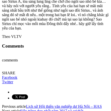
sao Sirius A, tỏa sáng lung ling che chở cho ngôi sao nhỏ bé kia…
và hãy nói với người yêu rằng.. Tình yêu của hai bạn sẽ mãi mãi
sáng nhất bầu trời như thế giống như ngôi sao đôi Sirius.. và ánh
sáng đó sẽ mất đi nếu.. một trong hai bạn lẽ loi.. vì nó chẳng khác gì
ngôi sao bé nhỏ ngoài kia
hay đó chứ! mà tại sao lại không? Sao
Sirius chỉ mọc vào mỗi mùa Đông thôi đấy nhé.. hãy giữ lấy tình
yêu của bạn.
Theo VLTV
Comments
comments
SHARE
Facebook
Twitter
Previous article
Lịch sử Hội thiên văn nghiệp dư Hà Nội – HAS
Next article
Siêu trăng duy nhất năm 2017 và sự thật…