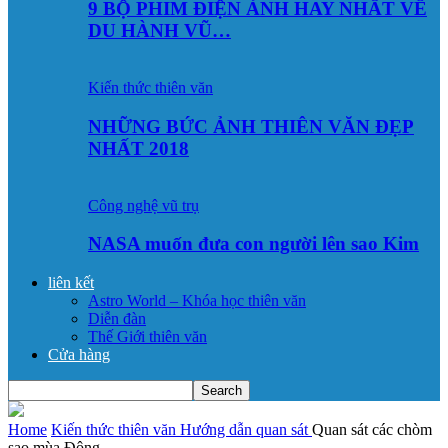
9 BỘ PHIM ĐIỆN ẢNH HAY NHẤT VỀ
DU HÀNH VŨ…
Kiến thức thiên văn
NHỮNG BỨC ẢNH THIÊN VĂN ĐẸP
NHẤT 2018
Công nghệ vũ trụ
NASA muốn đưa con người lên sao Kim
liên kết
Astro World – Khóa học thiên văn
Diễn đàn
Thế Giới thiên văn
Cửa hàng
Home
Kiến thức thiên văn
Hướng dẫn quan sát
Quan sát các chòm
sao mùa Đông