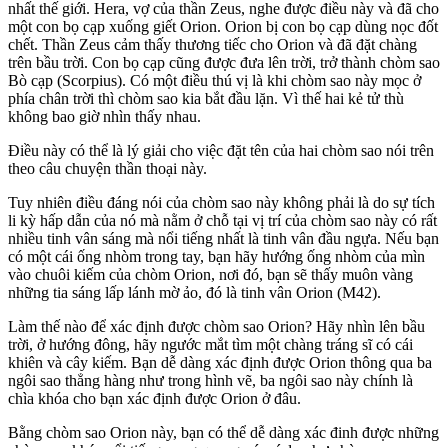
nhất thế giới. Hera, vợ của thần Zeus, nghe được điều này và đã cho
một con bọ cạp xuống giết Orion. Orion bị con bọ cạp dùng nọc đốt
chết. Thần Zeus cảm thấy thương tiếc cho Orion và đã đặt chàng
trên bầu trời. Con bọ cạp cũng được đưa lên trời, trở thành chòm sao
Bò cạp (Scorpius). Có một điều thú vị là khi chòm sao này mọc ở
phía chân trời thì chòm sao kia bắt đầu lặn. Vì thế hai kẻ tử thù
không bao giờ nhìn thấy nhau.
Điều này có thể là lý giải cho việc đặt tên của hai chòm sao nói trên
theo câu chuyện thần thoại này.
Tuy nhiên điều đáng nói của chòm sao này không phải là do sự tích
li kỳ hấp dẫn của nó mà nằm ở chỗ tại vị trí của chòm sao này có rất
nhiều tinh vân sáng mà nổi tiếng nhất là tinh vân đầu ngựa. Nếu bạn
có một cái ống nhòm trong tay, bạn hãy hướng ống nhòm của mìn
vào chuôi kiếm của chòm Orion, nơi đó, bạn sẽ thấy muôn vàng
những tia sáng lấp lánh mờ ảo, đó là tinh vân Orion (M42).
Làm thế nào để xác định được chòm sao Orion? Hãy nhìn lên bầu
trời, ở hướng đông, hãy ngước mắt tìm một chàng tráng sĩ có cái
khiên và cây kiếm. Bạn dễ dàng xác định được Orion thông qua ba
ngôi sao thẳng hàng như trong hình vẽ, ba ngôi sao này chính là
chìa khóa cho bạn xác định được Orion ở đâu.
Bằng chòm sao Orion này, bạn có thể dễ dàng xác đinh được những