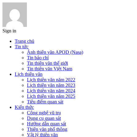
Sign in
Trang chủ
Tin tức
Ảnh thiên văn APOD (Nasa)
Tin báo chí
Tin thiên văn thế giới
Tin thiên văn Việt Nam
Lịch thiên văn
Lịch thiên văn năm 2022
Lịch thiên văn năm 2023
Lịch thiên văn năm 2024
Lịch thiên văn năm 2025
Tiêu điểm quan sát
Kiến thức
Công nghệ vũ trụ
Dụng cụ quan sát
Hướng dẫn quan sát
Thiên văn phổ thông
Vật lý thiên văn