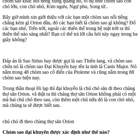
chòm sao khác nổi tiếng xung quang nó, ví dụ như chòm sao con
chó lớn, con chó nhỏ, Kim ngưu, Ngự phu, Song tử..
Bây giờ mình xin giới thiệu với các bạn một chòm sao nỗi tiếng
chẳng kém gì Orion đâu, đó các bạn biết là chòm sao gì không? Đố
các bạn nhé, Trên trời, ngoài các thiên thể trong hệ mặt trời ra thì
thiên thể nào sáng nhất? Bạn có thể trả lời câu hỏi này ngay trong ba
giây không?
Đáp án là Sao Sirius hay được gọi là sao Thiên lang, và chòm sao
chứa nó là chòm sao Đại Khuyển hay tên la tinh là Canis Major. Nó
nằm trong 48 chòm sao cổ điển của Ptoleme và cũng nằm trong 88
chòm sao hiện nay.
Trong thần thoại Hi lạp thì đại khuyễn là chú chó săn đi theo chàng
thợ săn Orion. và thật ra thì chàng thợ săn Orion không phải có một
mà hai chú chó theo sau, còn thêm một chú nữa đó là con chó nhỏ,
mà chúng ta sẽ được biết sau.
chú chó đi theo chàng thợ săn Orion
Chòm sao đại khuyển được xác định như thế nào?