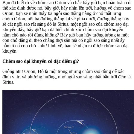
Bạn đã biết rỏ về chòm sao Orion và chắc bây giờ bạn hoàn toàn có
thể xác định được nó, bây giờ, hãy nhìn lên trời, hướng về chòm sao
Orion, bạn sẽ nhìn thấy ba ngôi sao thẳng hàng ở chổ thắt lưng
chòm Orion, nối ba đường thẳng lại về phía dưới, đường thẳng này
sẽ cắt ngôi sao rất sáng đó là Sirius, một ngôi sao của chòm sao đại
khuyển đấy, bây giờ bạn đã biết chính xác chòm sao đại khuyển
nằm chổ nào rồi đúng không? Bây giờ bạn hãy tưởng tượng ta một
con chó đâng đi theo chàng thợi săn mà có ngôi sao sáng nhất ấy
nằm ở cổ con chó.. như hình vẽ, bạn sẽ nhận ra được chòm sao đại
khuyễn.
Chòm sao đại khuyển có đặc điểm gì?
Giống như Orion, Đó là một trong những chòm sao dùng để xác
định vị trí và phương hướng, nhớ ngối sao sáng nhất bầu trời đêm là
Sirius.