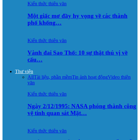
Kiến thức thiên văn
Một giấc mơ đầy hy vọng về các thành
phố khổng…
Kiến thức thiên văn
Vành đai Sao Thổ: 10 sự thật thú vị về
cấu…
Thư viện
All
Tài liệu, phần mềm
Tin ảnh hoạt động
Video thiên
văn
Kiến thức thiên văn
Ngày 2/12/1995: NASA phóng thành công
vệ tinh quan sát Mặt…
Kiến thức thiên văn