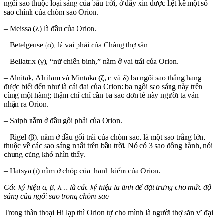
ngôi sao thuộc loại sáng của bầu trời, ở đây xin được liệt kê một số
sao chính của chòm sao Orion.
– Meissa (λ) là đầu của Orion.
– Betelgeuse (α), là vai phải của Chàng thợ săn
– Bellatrix (γ), “nữ chiến binh,” nằm ở vai trái của Orion.
– Alnitak, Alnilam và Mintaka (ζ, ε và δ) ba ngôi sao thẳng hang
được biết đến như là cái đai của Orion: ba ngôi sao sáng này trên
cùng một hàng; thậm chí chỉ cần ba sao đơn lẻ này người ta vẫn
nhận ra Orion.
– Saiph nằm ở đầu gối phải của Orion.
– Rigel (β), nằm ở đầu gối trái của chòm sao, là một sao trắng lớn,
thuộc về các sao sáng nhất trên bầu trời. Nó có 3 sao đồng hành, nói
chung cũng khó nhìn thấy.
– Hatsya (ι) nằm ở chóp của thanh kiếm của Orion.
Các ký hiệu α, β, λ… là các ký hiệu la tinh để đặt trưng cho mức độ
sáng của ngôi sao trong chòm sao
Trong thần thoại Hi lạp thì Orion tự cho mình là người thợ săn vĩ đại