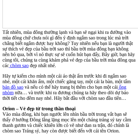
Tất nhiên, mùa đông thường lạnh và bạn sẽ ngại khi ra đường vào
mùa đông chứ chưa nói gì đến ý định ngắm sao trong lúc mà trời
chẳng biết ngắm được hay không? Tuy nhiên nếu bạn là người thật
sự thích vẻ đẹp của bầu trời sao thì bầu trời mùa đông bạn không
nên bỏ qua, bởi vì nó thực sự sẽ cuốn hút bạn đấy, Bây giờ, bạn hãy
cùng tôi, chúng ta cùng khám phá vẻ đẹp của bầu trời mùa đông qua
các
chòm sao
đẹp nhất nhé.
Hãy tự kiếm cho mình một cái áo thật ấm trước khi đi ngắm sao
nhé, một cái khăn ấm, một chiếc găng tay, một cái la bàn, một tấm
bản đồ sao
và nếu có thể hãy trang bị thêm cho bạn một cái
ống
nhòm
nữa… và trước khi ra đương chúng ta hãy theo dõi dự báo
thời tiết cho đêm nay nhé. Hãy bắt đầu với chòm sao đầu tiên…
Orion – Vẻ đẹp từ trong thần thoại
Vào mùa đông, khi bạn ngước lên nhìn bầu trời trong vắt bạn sẽ
thấy ở hướng Đông lẵng lặng mọc lên một cháng tráng sỷ tay cầm
thanh gươm và chiếc khiên lớn có vẽ như đan ra trận, đó chính là
chòm sao Tráng sỷ, hay còn được biết đến với cái tên Orion.