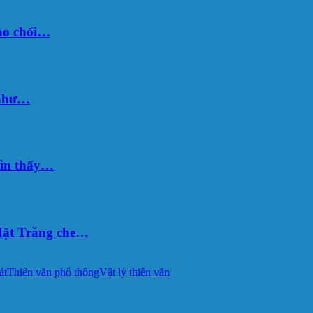
sao chổi…
 như…
hìn thấy…
ặt Trăng che…
át
Thiên văn phổ thông
Vật lý thiên văn