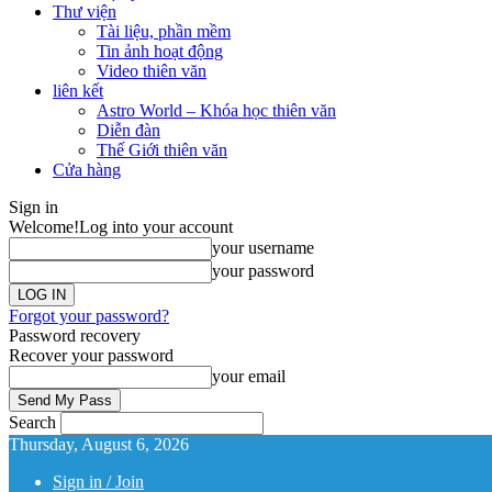
Thư viện
Tài liệu, phần mềm
Tin ảnh hoạt động
Video thiên văn
liên kết
Astro World – Khóa học thiên văn
Diễn đàn
Thế Giới thiên văn
Cửa hàng
Sign in
Welcome!
Log into your account
your username
your password
Forgot your password?
Password recovery
Recover your password
your email
Search
Thursday, August 6, 2026
Sign in / Join