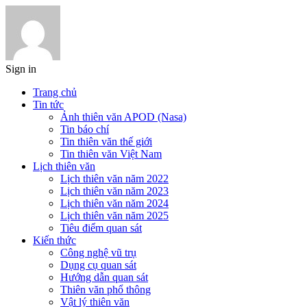
Sign in
Trang chủ
Tin tức
Ảnh thiên văn APOD (Nasa)
Tin báo chí
Tin thiên văn thế giới
Tin thiên văn Việt Nam
Lịch thiên văn
Lịch thiên văn năm 2022
Lịch thiên văn năm 2023
Lịch thiên văn năm 2024
Lịch thiên văn năm 2025
Tiêu điểm quan sát
Kiến thức
Công nghệ vũ trụ
Dụng cụ quan sát
Hướng dẫn quan sát
Thiên văn phổ thông
Vật lý thiên văn