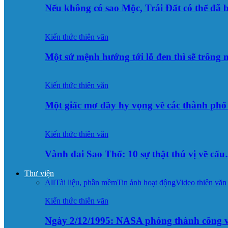
Nếu không có sao Mộc, Trái Đất có thể đã 
Kiến thức thiên văn
Một sứ mệnh hướng tới lỗ đen thì sẽ trông
Kiến thức thiên văn
Một giấc mơ đầy hy vọng về các thành p
Kiến thức thiên văn
Vành đai Sao Thổ: 10 sự thật thú vị về cấ
Thư viện
All
Tài liệu, phần mềm
Tin ảnh hoạt động
Video thiên văn
Kiến thức thiên văn
Ngày 2/12/1995: NASA phóng thành công v