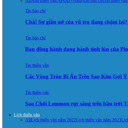
All
Ảnh thiên văn APOD (Nasa)
Tin báo chí
Tin thiên văn
Tin báo chí
Chà! Sự giãn nở của vũ trụ đang chậm lại?
Tin báo chí
Bạn đồng hành dạng hành tinh lùn của Pl
Tin thiên văn
Các Vòng Tròn Bí Ẩn Trên Sao Kim Gợi 
Tin thiên văn
Sao Chổi Lemmon rực sáng trên bầu trời
Lịch thiên văn
All
Lịch thiên văn năm 2022
Lịch thiên văn năm 2023
Lịc