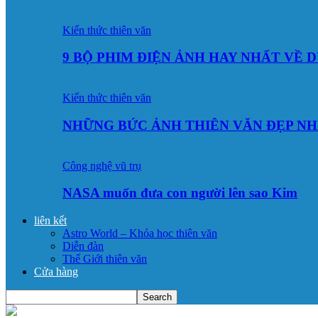
Kiến thức thiên văn
9 BỘ PHIM ĐIỆN ẢNH HAY NHẤT VỀ 
Kiến thức thiên văn
NHỮNG BỨC ẢNH THIÊN VĂN ĐẸP NH
Công nghệ vũ trụ
NASA muốn đưa con người lên sao Kim
liên kết
Astro World – Khóa học thiên văn
Diễn đàn
Thế Giới thiên văn
Cửa hàng