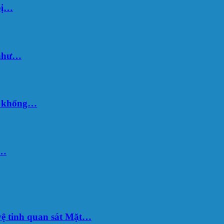
bị…
 như…
hố khổng…
u…
ệ tinh quan sát Mặt…