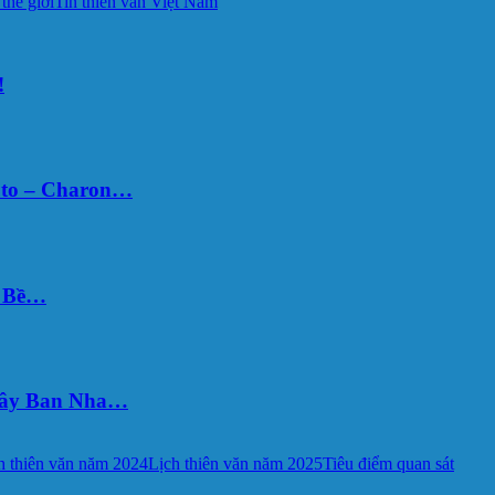
 thế giới
Tin thiên văn Việt Nam
!
uto – Charon…
Ý Bề…
 Tây Ban Nha…
h thiên văn năm 2024
Lịch thiên văn năm 2025
Tiêu điểm quan sát