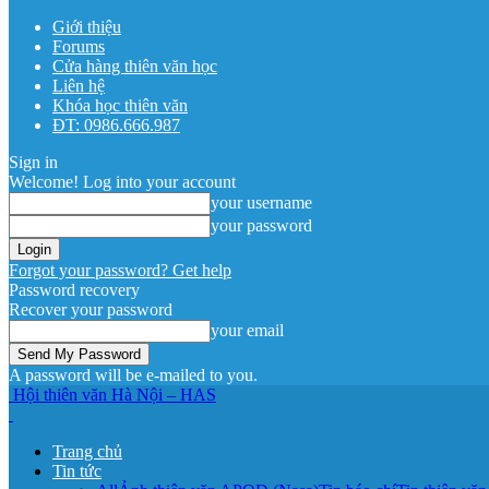
Giới thiệu
Forums
Cửa hàng thiên văn học
Liên hệ
Khóa học thiên văn
ĐT: 0986.666.987
Sign in
Welcome! Log into your account
your username
your password
Forgot your password? Get help
Password recovery
Recover your password
your email
A password will be e-mailed to you.
Hội thiên văn Hà Nội – HAS
Trang chủ
Tin tức