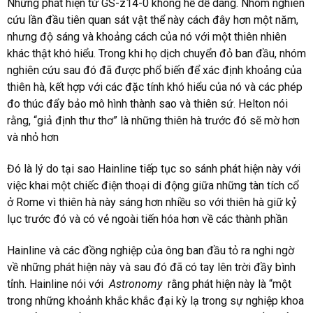
Những phát hiện từ GS-z14-0 không hề dễ dàng. Nhóm nghiên
cứu lần đầu tiên quan sát vật thể này cách đây hơn một năm,
nhưng độ sáng và khoảng cách của nó với một thiên nhiên
khác thật khó hiểu. Trong khi họ dịch chuyển đỏ ban đầu, nhóm
nghiên cứu sau đó đã được phổ biến để xác định khoảng của
thiên hà, kết hợp với các đặc tính khó hiểu của nó và các phép
đo thúc đẩy bảo mô hình thành sao và thiên sứ. Helton nói
rằng, “giả định thư thơ” là những thiên hà trước đó sẽ mờ hơn
và nhỏ hơn
Đó là lý do tại sao Hainline tiếp tục so sánh phát hiện này với
việc khai một chiếc điện thoại di động giữa những tàn tích cổ
ở Rome vì thiên hà này sáng hơn nhiều so với thiên hà giữ kỷ
lục trước đó và có vẻ ngoài tiến hóa hơn về các thành phần
Hainline và các đồng nghiệp của ông ban đầu tỏ ra nghi ngờ
về những phát hiện này và sau đó đã có tay lên trời đầy bình
tỉnh. Hainline nói với
Astronomy
rằng phát hiện này là “một
trong những khoảnh khắc khắc đại kỳ lạ trong sự nghiệp khoa