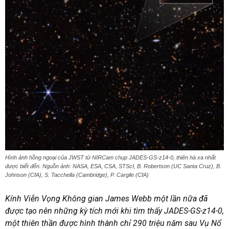
Hình ảnh hồng ngoại của JWST từ NIRCam chụp JADES-GS-z14-0, thiên hà xa nhất
được biết đến. Nguồn ảnh: NASA, ESA, CSA, STScI, B. Robertson (UC Santa Cruz), B.
Johnson (CfA), S. Tacchella (Cambridge), P. Cargile (CfA)
Kính Viễn Vọng Không gian James Webb một lần nữa đã
được tạo nên những kỳ tích mới khi tìm thấy JADES-GS-z14-0,
một thiên thần được hình thành chỉ 290 triệu năm sau Vụ Nổ