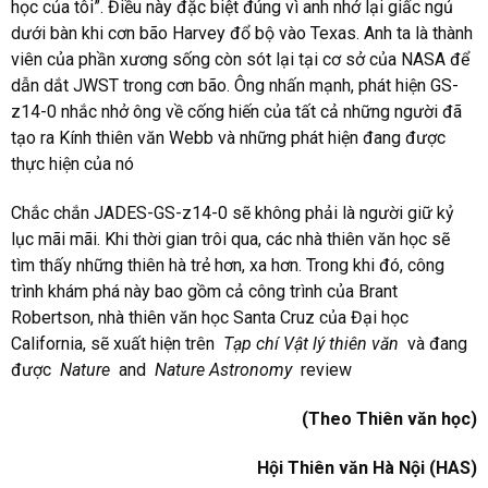
học của tôi”. Điều này đặc biệt đúng vì anh nhớ lại giấc ngủ
dưới bàn khi cơn bão Harvey đổ bộ vào Texas. Anh ta là thành
viên của phần xương sống còn sót lại tại cơ sở của NASA để
dẫn dắt JWST trong cơn bão. Ông nhấn mạnh, phát hiện GS-
z14-0 nhắc nhở ông về cống hiến của tất cả những người đã
tạo ra Kính thiên văn Webb và những phát hiện đang được
thực hiện của nó
Chắc chắn JADES-GS-z14-0 sẽ không phải là người giữ kỷ
lục mãi mãi. Khi thời gian trôi qua, các nhà thiên văn học sẽ
tìm thấy những thiên hà trẻ hơn, xa hơn. Trong khi đó, công
trình khám phá này bao gồm cả công trình của Brant
Robertson, nhà thiên văn học Santa Cruz của Đại học
California, sẽ xuất hiện trên
Tạp chí Vật lý thiên văn
và đang
được
Nature
and
Nature Astronomy
review
(Theo Thiên văn học)
Hội Thiên văn Hà Nội (HAS)