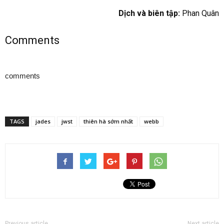
Dịch và biên tập:
Phan Quân
Comments
comments
TAGS
jades
jwst
thiên hà sớm nhất
webb
Previous article
Next article