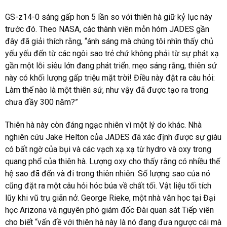
GS-z14-0 sáng gấp hơn 5 lần so với thiên hà giữ kỷ lục này
trước đó. Theo NASA, các thành viên mỏn hóm JADES gần
đây đã giải thích rằng, “ánh sáng mà chúng tôi nhìn thấy chủ
yếu yếu đến từ các ngôi sao trẻ chứ không phải từ sự phát xạ
gần một lỗi siêu lớn đang phát triển. mẹo sáng rằng, thiên sứ
này có khối lượng gấp triệu mặt trời! Điều này đặt ra câu hỏi:
Làm thế nào là một thiên sứ, như vậy đã được tạo ra trong
chưa đầy 300 năm?”
Thiên hà này còn đáng ngạc nhiên vì một lý do khác. Nhà
nghiên cứu Jake Helton của JADES đã xác định được sự giàu
có bất ngờ của bụi và các vạch xạ xạ từ hydro và oxy trong
quang phổ của thiên hà. Lượng oxy cho thấy rằng có nhiều thế
hệ sao đã đến và đi trong thiên nhiên. Số lượng sao của nó
cũng đặt ra một câu hỏi hóc búa về chất tối. Vật liệu tối tích
lũy khi vũ trụ giãn nở. George Rieke, một nhà văn học tại Đại
học Arizona và nguyên phó giám đốc Đài quan sát Tiếp viên
cho biết “vấn đề với thiên hà này là nó đang đưa ngược cái mà