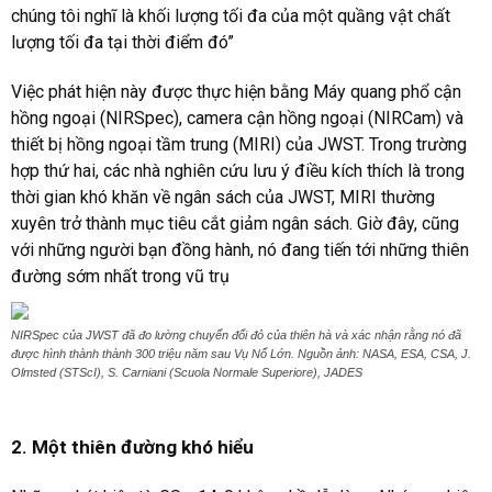
chúng tôi nghĩ là khối lượng tối đa của một quầng vật chất
lượng tối đa tại thời điểm đó”
Việc phát hiện này được thực hiện bằng Máy quang phổ cận
hồng ngoại (NIRSpec), camera cận hồng ngoại (NIRCam) và
thiết bị hồng ngoại tầm trung (MIRI) của JWST. Trong trường
hợp thứ hai, các nhà nghiên cứu lưu ý điều kích thích là trong
thời gian khó khăn về ngân sách của JWST, MIRI thường
xuyên trở thành mục tiêu cắt giảm ngân sách. Giờ đây, cũng
với những người bạn đồng hành, nó đang tiến tới những thiên
đường sớm nhất trong vũ trụ
NIRSpec của JWST đã đo lường chuyển đổi đỏ của thiên hà và xác nhận rằng nó đã
được hình thành thành 300 triệu năm sau Vụ Nổ Lớn. Nguồn ảnh: NASA, ESA, CSA, J.
Olmsted (STScI), S. Carniani (Scuola Normale Superiore), JADES
2. Một thiên đường khó hiểu