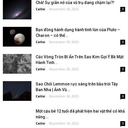
Chà! Sự giãn nở của vũ trụ đang chậm lại?!
CaVoi
-
November 30, 2025
0
Bạn đồng hành dạng hành tinh lùn của Pluto –
Charon – có thể...
CaVoi
-
November 30, 2025
0
Các Vòng Tròn Bí Ẩn Trên Sao Kim Gợi Ý Bề Mặt
Hành Tinh...
CaVoi
-
November 30, 2025
0
Sao Chổi Lemmon rực sáng trên bầu trời Tây
Ban Nha | Ảnh Vũ...
CaVoi
-
November 30, 2025
0
Một cậu bé 12 tuổi đã phát hiện hai vật thể có khả
năng...
CaVoi
-
November 18, 2025
0