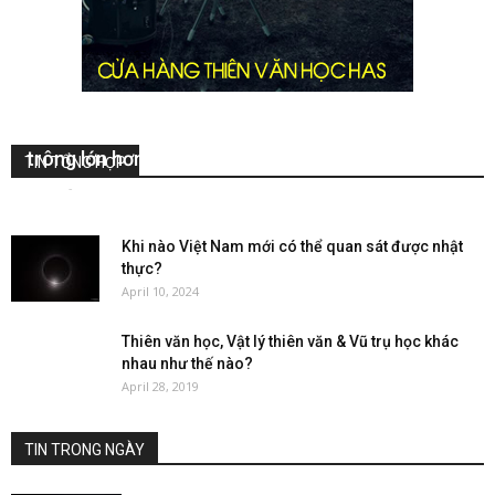
Ảo ảnh Mặt Trăng: Tại sao đôi khi Mặt Trăng lại
trông lớn hơn khi ở gần đường chân trời?
TIN TỔNG HỢP
CaVoi
-
September 1, 2024
0
Khi nào Việt Nam mới có thể quan sát được nhật
thực?
April 10, 2024
Thiên văn học, Vật lý thiên văn & Vũ trụ học khác
nhau như thế nào?
April 28, 2019
TIN TRONG NGÀY