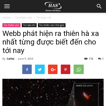
Home
Tin thiên văn
Tin báo chí
Tin thiên văn
Tin báo chí
Tin thiên văn thế giới
Webb phát hiện ra thiên hà xa
nhất từng được biết đến cho
tới nay
By
CaVoi
-
June 9, 2024
176
0