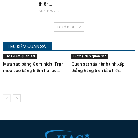
thiên...
March 9, 2024
Load more
TIÊU ĐIỂM QUAN SÁT
Tiêu điểm quan sát
Hướng dẫn quan sát
Mưa sao băng Geminids! Trận
Quan sát sáu hành tinh xếp
mưa sao băng hiếm hoi có...
thẳng hàng trên bầu trời...