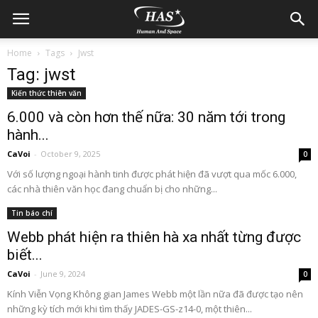
Home
Tags
Jwst
Tag: jwst
Kiến thức thiên văn
6.000 và còn hơn thế nữa: 30 năm tới trong
hành...
CaVoi
-
October 9, 2025
0
Với số lượng ngoại hành tinh được phát hiện đã vượt qua mốc 6.000,
các nhà thiên văn học đang chuẩn bị cho những...
Tin báo chí
Webb phát hiện ra thiên hà xa nhất từng được
biết...
CaVoi
-
June 9, 2024
0
Kính Viễn Vọng Không gian James Webb một lần nữa đã được tạo nên
những kỳ tích mới khi tìm thấy JADES-GS-z14-0, một thiên...