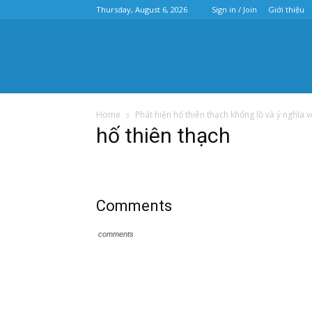
Thursday, August 6, 2026
Sign in / Join
Giới thiệu
Home
Phát hiện hố thiên thạch khổng lồ và ý nghĩa 
hố thiên thạch
Comments
comments