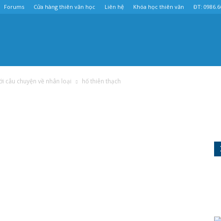
Forums
Cửa hàng thiên văn học
Liên hệ
Khóa học thiên văn
ĐT: 0986.6
với câu chuyện về nhân loại
hố thiên thạch