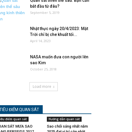
Quan sát thiên thể sâu: Bạn cần
bắt đầu từ đâu?
September 5, 2019
Nhật thực ngày 20/4/2023: Mặt
Trời chỉ bị che khuất tối...
April 14, 2023
NASA muốn đưa con người lên
sao Kim
October 25, 2018
Load more
TIÊU ĐIỂM QUAN SÁT
iêu điểm quan sát
Hướng dẫn quan sát
UAN SÁT MƯA SAO
Sao chổi sáng nhất năm
ĂNG PERSEIDS 2017
2025 đạt vị trí cận nhật...