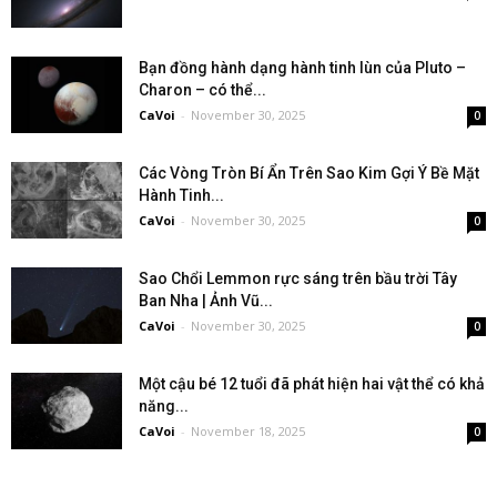
Bạn đồng hành dạng hành tinh lùn của Pluto –
Charon – có thể...
CaVoi
-
November 30, 2025
0
Các Vòng Tròn Bí Ẩn Trên Sao Kim Gợi Ý Bề Mặt
Hành Tinh...
CaVoi
-
November 30, 2025
0
Sao Chổi Lemmon rực sáng trên bầu trời Tây
Ban Nha | Ảnh Vũ...
CaVoi
-
November 30, 2025
0
Một cậu bé 12 tuổi đã phát hiện hai vật thể có khả
năng...
CaVoi
-
November 18, 2025
0