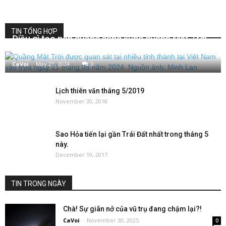
TIN TỔNG HỢP
Điều gì tạo nên quầng sáng xung quanh Mặt Trời
và Mặt Trăng?
CaVoi
-
May 21, 2024
0
Lịch thiên văn tháng 5/2019
November 30, 2018
Sao Hỏa tiến lại gần Trái Đất nhất trong tháng 5
này.
December 19, 2017
TIN TRONG NGÀY
Chà! Sự giãn nở của vũ trụ đang chậm lại?!
CaVoi
-
November 30, 2025
0