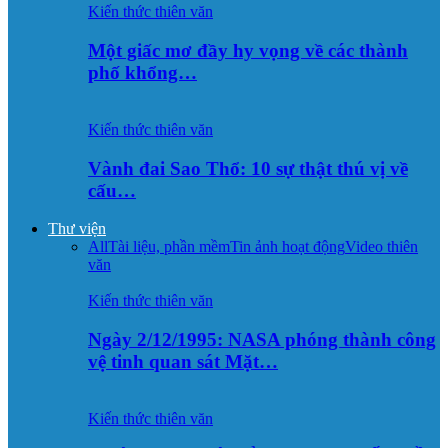
Kiến thức thiên văn
Một giấc mơ đầy hy vọng về các thành
phố khổng…
Kiến thức thiên văn
Vành đai Sao Thổ: 10 sự thật thú vị về
cấu…
Thư viện
All
Tài liệu, phần mềm
Tin ảnh hoạt động
Video thiên
văn
Kiến thức thiên văn
Ngày 2/12/1995: NASA phóng thành công
vệ tinh quan sát Mặt…
Kiến thức thiên văn