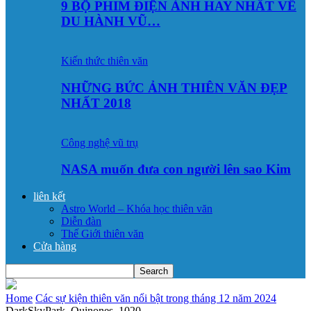
9 BỘ PHIM ĐIỆN ẢNH HAY NHẤT VỀ
DU HÀNH VŨ…
Kiến thức thiên văn
NHỮNG BỨC ẢNH THIÊN VĂN ĐẸP
NHẤT 2018
Công nghệ vũ trụ
NASA muốn đưa con người lên sao Kim
liên kết
Astro World – Khóa học thiên văn
Diễn đàn
Thế Giới thiên văn
Cửa hàng
Home
Các sự kiện thiên văn nổi bật trong tháng 12 năm 2024
DarkSkyPark_Quinones_1020