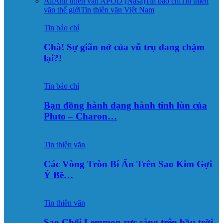
All
Ảnh thiên văn APOD (Nasa)
Tin báo chí
Tin thiên
văn thế giới
Tin thiên văn Việt Nam
Tin báo chí
Chà! Sự giãn nở của vũ trụ đang chậm
lại?!
Tin báo chí
Bạn đồng hành dạng hành tinh lùn của
Pluto – Charon…
Tin thiên văn
Các Vòng Tròn Bí Ẩn Trên Sao Kim Gợi
Ý Bề…
Tin thiên văn
Sao Chổi Lemmon rực sáng trên bầu trời