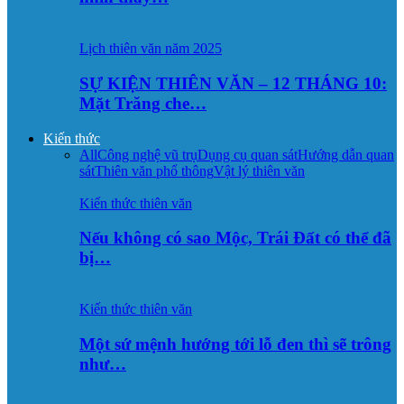
Lịch thiên văn năm 2025
SỰ KIỆN THIÊN VĂN – 12 THÁNG 10:
Mặt Trăng che…
Kiến thức
All
Công nghệ vũ trụ
Dụng cụ quan sát
Hướng dẫn quan
sát
Thiên văn phổ thông
Vật lý thiên văn
Kiến thức thiên văn
Nếu không có sao Mộc, Trái Đất có thể đã
bị…
Kiến thức thiên văn
Một sứ mệnh hướng tới lỗ đen thì sẽ trông
như…