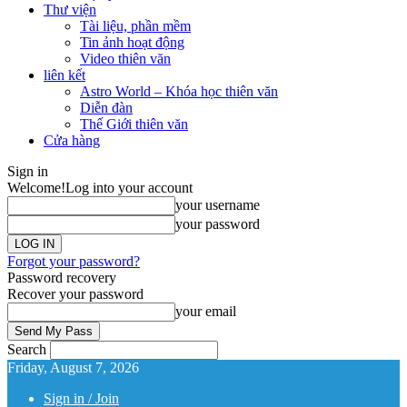
Thư viện
Tài liệu, phần mềm
Tin ảnh hoạt động
Video thiên văn
liên kết
Astro World – Khóa học thiên văn
Diễn đàn
Thế Giới thiên văn
Cửa hàng
Sign in
Welcome!
Log into your account
your username
your password
Forgot your password?
Password recovery
Recover your password
your email
Search
Friday, August 7, 2026
Sign in / Join