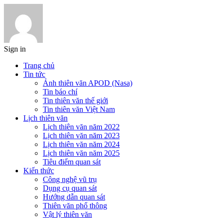
Sign in
Trang chủ
Tin tức
Ảnh thiên văn APOD (Nasa)
Tin báo chí
Tin thiên văn thế giới
Tin thiên văn Việt Nam
Lịch thiên văn
Lịch thiên văn năm 2022
Lịch thiên văn năm 2023
Lịch thiên văn năm 2024
Lịch thiên văn năm 2025
Tiêu điểm quan sát
Kiến thức
Công nghệ vũ trụ
Dụng cụ quan sát
Hướng dẫn quan sát
Thiên văn phổ thông
Vật lý thiên văn