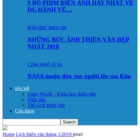
9 BỘ PHIM ĐIỆN ẢNH HAY NHẤT VỀ
DU HÀNH VŨ…
Kiến thức thiên văn
NHỮNG BỨC ẢNH THIÊN VĂN ĐẸP
NHẤT 2018
Công nghệ vũ trụ
NASA muốn đưa con người lên sao Kim
liên kết
Astro World – Khóa học thiên văn
Diễn đàn
Thế Giới thiên văn
Cửa hàng
Home
Lịch thiên văn tháng 1/2019
pixel