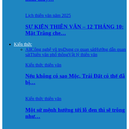
Lịch thiên văn năm 2025
SỰ KIỆN THIÊN VĂN – 12 THÁNG 10:
Mặt Trăng che…
Kiến thức
All
Công nghệ vũ trụ
Dụng cụ quan sát
Hướng dẫn quan
sát
Thiên văn phổ thông
Vật lý thiên văn
Kiến thức thiên văn
Nếu không có sao Mộc, Trái Đất có thể đã
bị…
Kiến thức thiên văn
Một sứ mệnh hướng tới lỗ đen thì sẽ trông
như…