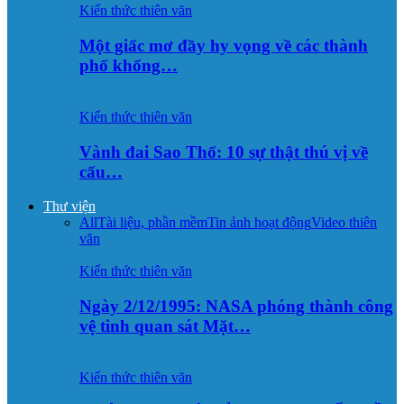
Kiến thức thiên văn
Một giấc mơ đầy hy vọng về các thành
phố khổng…
Kiến thức thiên văn
Vành đai Sao Thổ: 10 sự thật thú vị về
cấu…
Thư viện
All
Tài liệu, phần mềm
Tin ảnh hoạt động
Video thiên
văn
Kiến thức thiên văn
Ngày 2/12/1995: NASA phóng thành công
vệ tinh quan sát Mặt…
Kiến thức thiên văn