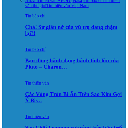
All
Ảnh thiên văn APOD (Nasa)
Tin báo chí
Tin thiên
văn thế giới
Tin thiên văn Việt Nam
Tin báo chí
Chà! Sự giãn nở của vũ trụ đang chậm
lại?!
Tin báo chí
Bạn đồng hành dạng hành tinh lùn của
Pluto – Charon…
Tin thiên văn
Các Vòng Tròn Bí Ẩn Trên Sao Kim Gợi
Ý Bề…
Tin thiên văn
Sao Chổi Lemmon rực sáng trên bầu trời