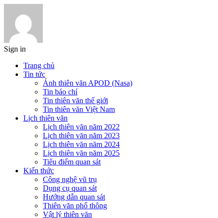
Sign in
Trang chủ
Tin tức
Ảnh thiên văn APOD (Nasa)
Tin báo chí
Tin thiên văn thế giới
Tin thiên văn Việt Nam
Lịch thiên văn
Lịch thiên văn năm 2022
Lịch thiên văn năm 2023
Lịch thiên văn năm 2024
Lịch thiên văn năm 2025
Tiêu điểm quan sát
Kiến thức
Công nghệ vũ trụ
Dụng cụ quan sát
Hướng dẫn quan sát
Thiên văn phổ thông
Vật lý thiên văn