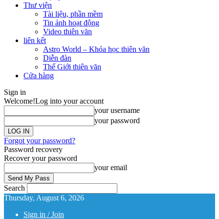
Thư viện
Tài liệu, phần mềm
Tin ảnh hoạt động
Video thiên văn
liên kết
Astro World – Khóa học thiên văn
Diễn đàn
Thế Giới thiên văn
Cửa hàng
Sign in
Welcome!
Log into your account
your username
your password
Forgot your password?
Password recovery
Recover your password
your email
Search
Thursday, August 6, 2026
Sign in / Join