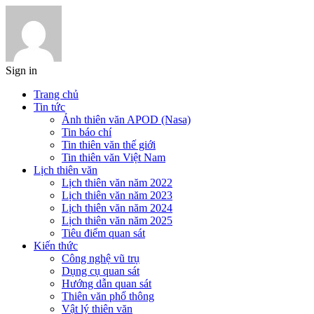
Sign in
Trang chủ
Tin tức
Ảnh thiên văn APOD (Nasa)
Tin báo chí
Tin thiên văn thế giới
Tin thiên văn Việt Nam
Lịch thiên văn
Lịch thiên văn năm 2022
Lịch thiên văn năm 2023
Lịch thiên văn năm 2024
Lịch thiên văn năm 2025
Tiêu điểm quan sát
Kiến thức
Công nghệ vũ trụ
Dụng cụ quan sát
Hướng dẫn quan sát
Thiên văn phổ thông
Vật lý thiên văn