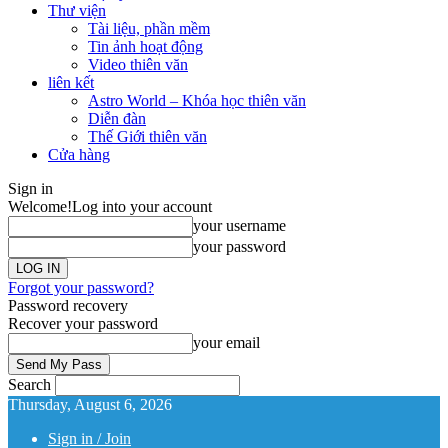
Thư viện
Tài liệu, phần mềm
Tin ảnh hoạt động
Video thiên văn
liên kết
Astro World – Khóa học thiên văn
Diễn đàn
Thế Giới thiên văn
Cửa hàng
Sign in
Welcome!
Log into your account
your username
your password
Forgot your password?
Password recovery
Recover your password
your email
Search
Thursday, August 6, 2026
Sign in / Join