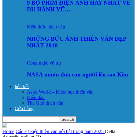
9 BỘ PHIM ĐIỆN ẢNH HAY NHẤT VỀ
DU HÀNH VŨ…
Kiến thức thiên văn
NHỮNG BỨC ẢNH THIÊN VĂN ĐẸP
NHẤT 2018
Công nghệ vũ trụ
NASA muốn đưa con người lên sao Kim
liên kết
Astro World – Khóa học thiên văn
Diễn đàn
Thế Giới thiên văn
Cửa hàng
Home
Các sự kiện thiên văn nổi bật trong năm 2025
Delta-
Aquariid-radiant (1)