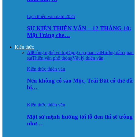
Lịch thiên văn năm 2025
SỰ KIỆN THIÊN VĂN – 12 THÁNG 10:
Mặt Trăng che…
Kiến thức
All
Công nghệ vũ trụ
Dụng cụ quan sát
Hướng dẫn quan
sát
Thiên văn phổ thông
Vật lý thiên văn
Kiến thức thiên văn
Nếu không có sao Mộc, Trái Đất có thể đã
bị…
Kiến thức thiên văn
Một sứ mệnh hướng tới lỗ đen thì sẽ trông
như…