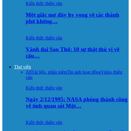
Kiến thức thiên văn
Một giấc mơ đầy hy vọng về các thành
phố khổng…
Kiến thức thiên văn
Vành đai Sao Thổ: 10 sự thật thú vị về
cấu…
Thư viện
All
Tài liệu, phần mềm
Tin ảnh hoạt động
Video thiên
văn
Kiến thức thiên văn
Ngày 2/12/1995: NASA phóng thành công
vệ tinh quan sát Mặt…
Kiến thức thiên văn