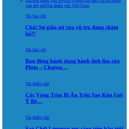
All
Ảnh thiên văn APOD (Nasa)
Tin báo chí
Tin thiên
văn thế giới
Tin thiên văn Việt Nam
Tin báo chí
Chà! Sự giãn nở của vũ trụ đang chậm
lại?!
Tin báo chí
Bạn đồng hành dạng hành tinh lùn của
Pluto – Charon…
Tin thiên văn
Các Vòng Tròn Bí Ẩn Trên Sao Kim Gợi
Ý Bề…
Tin thiên văn
Sao Chổi Lemmon rực sáng trên bầu trời