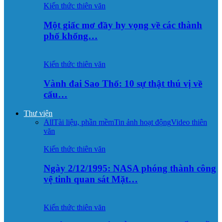
Kiến thức thiên văn
Một giấc mơ đầy hy vọng về các thành
phố khổng…
Kiến thức thiên văn
Vành đai Sao Thổ: 10 sự thật thú vị về
cấu…
Thư viện
All
Tài liệu, phần mềm
Tin ảnh hoạt động
Video thiên
văn
Kiến thức thiên văn
Ngày 2/12/1995: NASA phóng thành công
vệ tinh quan sát Mặt…
Kiến thức thiên văn