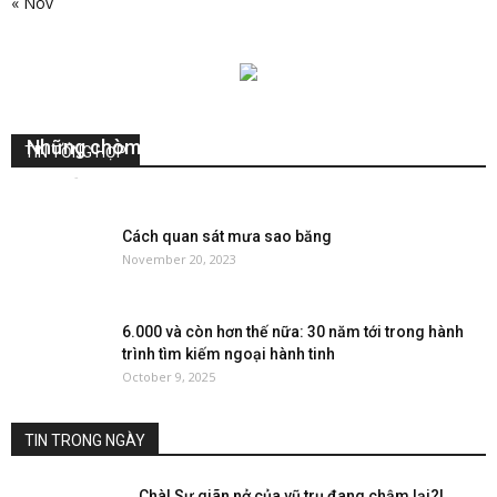
« Nov
Những chòm sao mang … nước lên bầu trời
TIN TỔNG HỢP
VuHuy
-
October 20, 2018
0
Cách quan sát mưa sao băng
November 20, 2023
6.000 và còn hơn thế nữa: 30 năm tới trong hành
trình tìm kiếm ngoại hành tinh
October 9, 2025
TIN TRONG NGÀY
Chà! Sự giãn nở của vũ trụ đang chậm lại?!