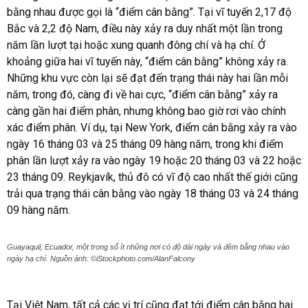
bằng nhau được gọi là “điểm cân bằng”. Tại vĩ tuyến 2,17 độ
Bắc và 2,2 độ Nam, điều này xảy ra duy nhất một lần trong
năm lần lượt tại hoặc xung quanh đông chí và hạ chí. Ở
khoảng giữa hai vĩ tuyến này, “điểm cân bằng” không xảy ra.
Những khu vực còn lại sẽ đạt đến trạng thái này hai lần mỗi
năm, trong đó, càng đi về hai cực, “điểm cân bằng” xảy ra
càng gần hai điểm phân, nhưng không bao giờ rơi vào chính
xác điểm phân. Ví dụ, tại New York, điểm cân bằng xảy ra vào
ngày 16 tháng 03 và 25 tháng 09 hàng năm, trong khi điểm
phân lần lượt xảy ra vào ngày 19 hoặc 20 tháng 03 và 22 hoặc
23 tháng 09. Reykjavík, thủ đô có vĩ độ cao nhất thế giới cũng
trải qua trạng thái cân bằng vào ngày 18 tháng 03 và 24 tháng
09 hàng năm.
Guayaquil, Ecuador, một trong số ít những nơi có độ dài ngày và đêm bằng nhau vào
ngày hạ chí. Nguồn ảnh: ©iStockphoto.com/AlanFalcony
Tại Việt Nam, tất cả các vị trí cũng đạt tới điểm cân bằng hai