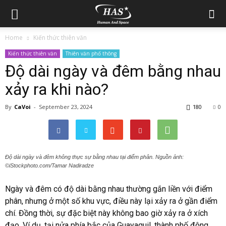
Home
Kiến thức thiên văn
Kiến thức thiên văn
Thiên văn phổ thông
Độ dài ngày và đêm bằng nhau
xảy ra khi nào?
By
CaVoi
-
September 23, 2024
180
0
Độ dài ngày và đêm không thực sự bằng nhau tại điểm phân. Nguồn ảnh:
©iStockphoto.com/Tamar Nadiradze
Ngày và đêm có độ dài bằng nhau thường gắn liền với điểm
phân, nhưng ở một số khu vực, điều này lại xảy ra ở gần điểm
chí. Đồng thời, sự đặc biệt này không bao giờ xảy ra ở xích
đạo. Ví dụ, tại nửa phía bắc của Guayaquil, thành phố đông