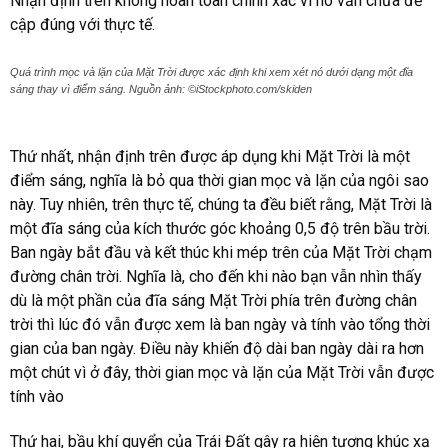
Nhận định trên không hoàn toàn chính xác vì nó vẫn chưa đề
cập đúng với thực tế.
Quá trình mọc và lặn của Mặt Trời được xác định khi xem xét nó dưới dạng một đĩa
sáng thay vì điểm sáng. Nguồn ảnh: ©iStockphoto.com/skiden
Thứ nhất, nhận định trên được áp dụng khi Mặt Trời là một
điểm sáng, nghĩa là bỏ qua thời gian mọc và lặn của ngôi sao
này. Tuy nhiên, trên thực tế, chúng ta đều biết rằng, Mặt Trời là
một đĩa sáng của kích thước góc khoảng 0,5 độ trên bầu trời.
Ban ngày bắt đầu và kết thúc khi mép trên của Mặt Trời chạm
đường chân trời. Nghĩa là, cho đến khi nào bạn vẫn nhìn thấy
dù là một phần của đĩa sáng Mặt Trời phía trên đường chân
trời thì lúc đó vẫn được xem là ban ngày và tính vào tổng thời
gian của ban ngày. Điều này khiến độ dài ban ngày dài ra hơn
một chút vì ở đây, thời gian mọc và lặn của Mặt Trời vẫn được
tính vào
Thứ hai, bầu khí quyển của Trái Đất gây ra hiện tượng khúc xạ