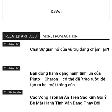
CaVoi
RELATED ARTICLES
MORE FROM AUTHOR
Tin báo chí
Chà! Sự giãn nở của vũ trụ đang chậm lại?!
Tin báo chí
Bạn đồng hành dạng hành tinh lùn của
Pluto – Charon – có thể đã ‘trào ruột’ để
tạo ra hai mặt trăng của...
Tin thiên văn
Các Vòng Tròn Bí Ẩn Trên Sao Kim Gợi Ý
Bề Mặt Hành Tinh Vẫn Đang Thay Đổi