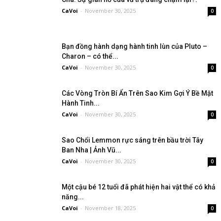
CaVoi
-
November 30, 2025
0
Bạn đồng hành dạng hành tinh lùn của Pluto –
Charon – có thể...
CaVoi
-
November 30, 2025
0
Các Vòng Tròn Bí Ẩn Trên Sao Kim Gợi Ý Bề Mặt
Hành Tinh...
CaVoi
-
November 30, 2025
0
Sao Chổi Lemmon rực sáng trên bầu trời Tây
Ban Nha | Ảnh Vũ...
CaVoi
-
November 30, 2025
0
Một cậu bé 12 tuổi đã phát hiện hai vật thể có khả
năng...
CaVoi
-
November 18, 2025
0