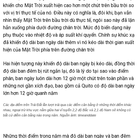
khiến cho Mặt Trời xuất hiện cao hơn một chút trên bầu trời so
với vị trí thực tế của nó. Điều này có nghĩa là, đôi khi, bạn vẫn
nhìn thấy Mặt Trời trên bầu trời dù thực tế, ngôi sao này đã lặn
hẳn xuống phía dưới đường chân trời. Mức độ biến dạng này
phụ thuộc vào nhiệt độ và áp suất khí quyển. Chính sự khúc xạ
đã khiến độ dài ban ngày dài thêm vì nó kéo dài thời gian xuất
hiện của Mặt Trời phía trên đường chân trời
Hai hiện tượng này khiến độ dài ban ngày bị kéo dài, đồng thời
độ dài ban đêm bị rút ngắn lại, đó là lý do tại sao vào điểm
phân, ban ngày luôn dài hơn 12 giờ một chút trên toàn phần và
những nơi gần xích đạo, bao gồm cả Quito có độ dài ban ngày
lớn hơn 12 giờ quanh năm
Các địa điểm trên Trái Đất lần lượt trải qua các điểm cân bằng ở những thời điểm khác
nhau, ngoại trừ khu vực nằm giữa hai vĩ tuyến 2,2 độ Bắc và 2,1 độ Nam sẽ không có
bất cứ điểm cân bằng nào trong năm. Nguồn ảnh: timeanddate
Những thời điểm trong năm mà độ dài ban ngày và ban đêm