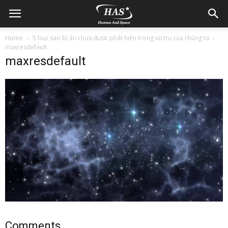
Home
5 loại sao bí ẩn chưa được phát hiện trong vũ trụ của chúng ta
maxresdefault
maxresdefault
Comments