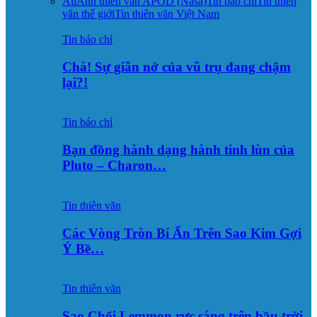
All
Ảnh thiên văn APOD (Nasa)
Tin báo chí
Tin thiên
văn thế giới
Tin thiên văn Việt Nam
Tin báo chí
Chà! Sự giãn nở của vũ trụ đang chậm
lại?!
Tin báo chí
Bạn đồng hành dạng hành tinh lùn của
Pluto – Charon…
Tin thiên văn
Các Vòng Tròn Bí Ẩn Trên Sao Kim Gợi
Ý Bề…
Tin thiên văn
Sao Chổi Lemmon rực sáng trên bầu trời