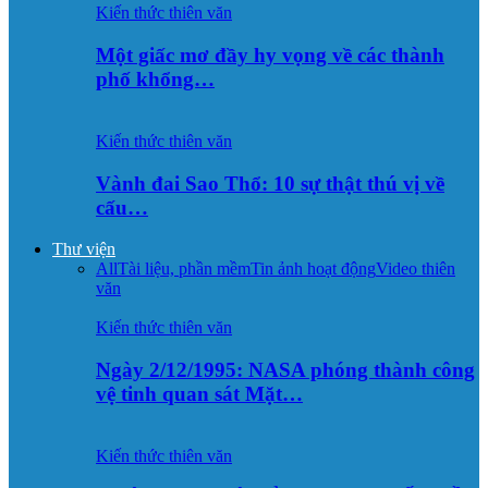
Kiến thức thiên văn
Một giấc mơ đầy hy vọng về các thành
phố khổng…
Kiến thức thiên văn
Vành đai Sao Thổ: 10 sự thật thú vị về
cấu…
Thư viện
All
Tài liệu, phần mềm
Tin ảnh hoạt động
Video thiên
văn
Kiến thức thiên văn
Ngày 2/12/1995: NASA phóng thành công
vệ tinh quan sát Mặt…
Kiến thức thiên văn