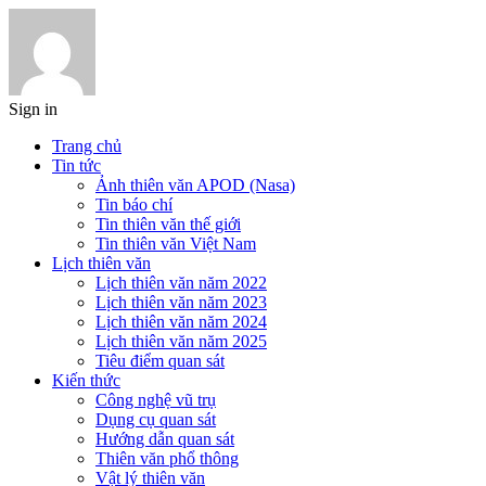
Sign in
Trang chủ
Tin tức
Ảnh thiên văn APOD (Nasa)
Tin báo chí
Tin thiên văn thế giới
Tin thiên văn Việt Nam
Lịch thiên văn
Lịch thiên văn năm 2022
Lịch thiên văn năm 2023
Lịch thiên văn năm 2024
Lịch thiên văn năm 2025
Tiêu điểm quan sát
Kiến thức
Công nghệ vũ trụ
Dụng cụ quan sát
Hướng dẫn quan sát
Thiên văn phổ thông
Vật lý thiên văn