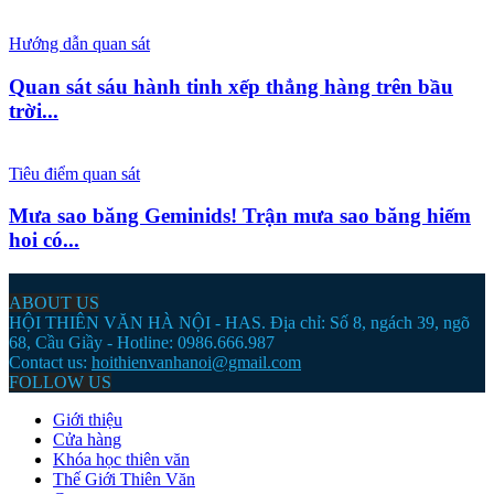
Hướng dẫn quan sát
Quan sát sáu hành tinh xếp thẳng hàng trên bầu
trời...
Tiêu điểm quan sát
Mưa sao băng Geminids! Trận mưa sao băng hiếm
hoi có...
ABOUT US
HỘI THIÊN VĂN HÀ NỘI - HAS. Địa chỉ: Số 8, ngách 39, ngõ
68, Cầu Giầy - Hotline: 0986.666.987
Contact us:
hoithienvanhanoi@gmail.com
FOLLOW US
Giới thiệu
Cửa hàng
Khóa học thiên văn
Thế Giới Thiên Văn