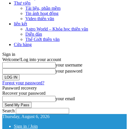
Thư viện
Tài liệu, phần mềm
Tin ảnh hoạt động
Video thiên văn
liên kết
Astro World – Khóa học thiên văn
Diễn đàn
Thế Giới thiên văn
Cửa hàng
Sign in
Welcome!
Log into your account
your username
your password
Forgot your password?
Password recovery
Recover your password
your email
Search
Thursday, August 6, 2026
Sign in / Join