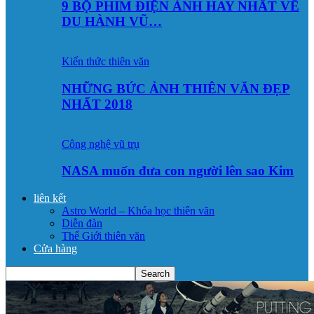
9 BỘ PHIM ĐIỆN ẢNH HAY NHẤT VỀ
DU HÀNH VŨ…
Kiến thức thiên văn
NHỮNG BỨC ẢNH THIÊN VĂN ĐẸP
NHẤT 2018
Công nghệ vũ trụ
NASA muốn đưa con người lên sao Kim
liên kết
Astro World – Khóa học thiên văn
Diễn đàn
Thế Giới thiên văn
Cửa hàng