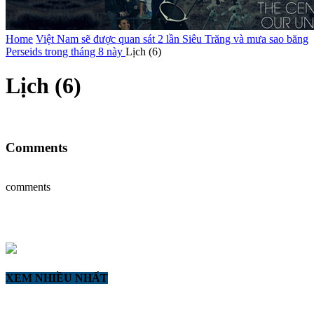
Home
Việt Nam sẽ được quan sát 2 lần Siêu Trăng và mưa sao băng
Perseids trong tháng 8 này
Lịch (6)
Lịch (6)
Comments
comments
XEM NHIỀU NHẤT