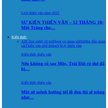
Lịch thiên văn năm 2025
SỰ KIỆN THIÊN VĂN – 12 THÁNG 10:
Mặt Trăng che…
Kiến thức
All
Công nghệ vũ trụ
Dụng cụ quan sát
Hướng dẫn quan
sát
Thiên văn phổ thông
Vật lý thiên văn
Kiến thức thiên văn
Nếu không có sao Mộc, Trái Đất có thể đã
bị…
Kiến thức thiên văn
Một sứ mệnh hướng tới lỗ đen thì sẽ trông
như…