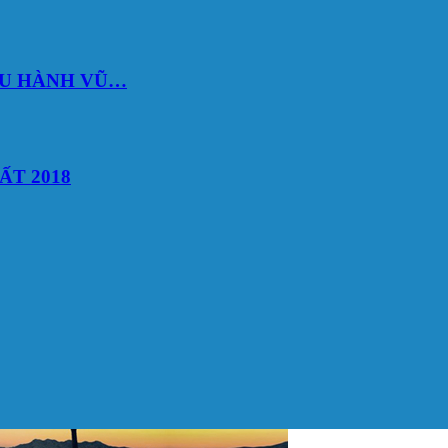
DU HÀNH VŨ…
ẤT 2018