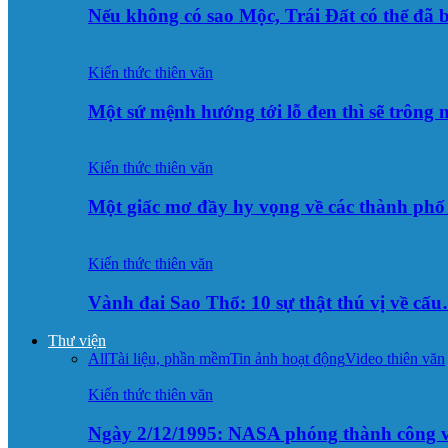
Nếu không có sao Mộc, Trái Đất có thể đã 
Kiến thức thiên văn
Một sứ mệnh hướng tới lỗ đen thì sẽ trông
Kiến thức thiên văn
Một giấc mơ đầy hy vọng về các thành p
Kiến thức thiên văn
Vành đai Sao Thổ: 10 sự thật thú vị về cấ
Thư viện
All
Tài liệu, phần mềm
Tin ảnh hoạt động
Video thiên văn
Kiến thức thiên văn
Ngày 2/12/1995: NASA phóng thành công v