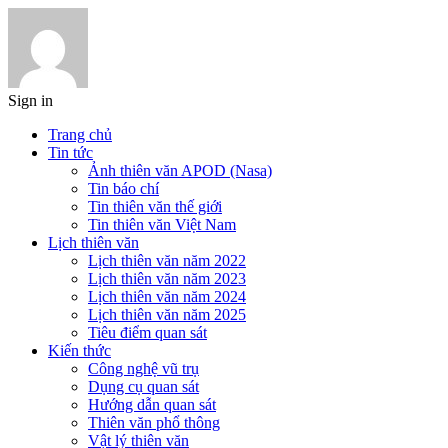
Sign in
Trang chủ
Tin tức
Ảnh thiên văn APOD (Nasa)
Tin báo chí
Tin thiên văn thế giới
Tin thiên văn Việt Nam
Lịch thiên văn
Lịch thiên văn năm 2022
Lịch thiên văn năm 2023
Lịch thiên văn năm 2024
Lịch thiên văn năm 2025
Tiêu điểm quan sát
Kiến thức
Công nghệ vũ trụ
Dụng cụ quan sát
Hướng dẫn quan sát
Thiên văn phổ thông
Vật lý thiên văn