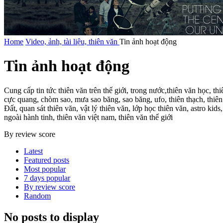
Home
Video, ảnh, tài liệu, thiên văn
Tin ảnh hoạt động
Tin ảnh hoạt động
Cung cấp tin tức thiên văn trên thế giới, trong nước,thiên văn học, thi
cực quang, chòm sao, mưa sao băng, sao băng, ufo, thiên thạch, thiê
Đất, quan sát thiên văn, vật lý thiên văn, lớp học thiên văn, astro ki
ngoài hành tinh, thiên văn việt nam, thiên văn thế giới
By review score
Latest
Featured posts
Most popular
7 days popular
By review score
Random
No posts to display