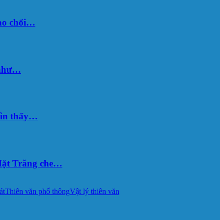
sao chổi…
 như…
hìn thấy…
ặt Trăng che…
át
Thiên văn phổ thông
Vật lý thiên văn