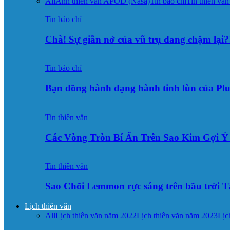
All
Ảnh thiên văn APOD (Nasa)
Tin báo chí
Tin thiên văn
Tin báo chí
Chà! Sự giãn nở của vũ trụ đang chậm lại?
Tin báo chí
Bạn đồng hành dạng hành tinh lùn của Pl
Tin thiên văn
Các Vòng Tròn Bí Ẩn Trên Sao Kim Gợi 
Tin thiên văn
Sao Chổi Lemmon rực sáng trên bầu trời
Lịch thiên văn
All
Lịch thiên văn năm 2022
Lịch thiên văn năm 2023
Lịc