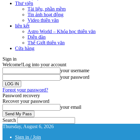
Thư viện
Tài liệu, phần mềm
Tin ảnh hoạt động
Video thiên văn
liên kết
Astro World – Khóa học thiên văn
Diễn đàn
Thế Giới thiên văn
Cửa hàng
Sign in
Welcome!
Log into your account
your username
your password
Forgot your password?
Password recovery
Recover your password
your email
Search
Thursday, August 6, 2026
Sign in / Join