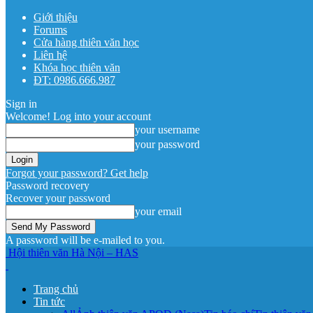
Giới thiệu
Forums
Cửa hàng thiên văn học
Liên hệ
Khóa học thiên văn
ĐT: 0986.666.987
Sign in
Welcome! Log into your account
your username
your password
Forgot your password? Get help
Password recovery
Recover your password
your email
A password will be e-mailed to you.
Hội thiên văn Hà Nội – HAS
Trang chủ
Tin tức