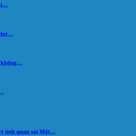
bị…
 như…
hố khổng…
u…
ệ tinh quan sát Mặt…