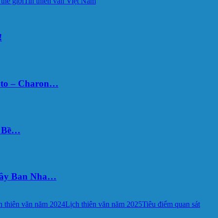
 thế giới
Tin thiên văn Việt Nam
!
uto – Charon…
Ý Bề…
 Tây Ban Nha…
h thiên văn năm 2024
Lịch thiên văn năm 2025
Tiêu điểm quan sát