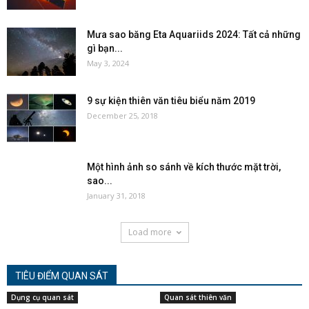
Mưa sao băng Eta Aquariids 2024: Tất cả những
gì bạn...
May 3, 2024
9 sự kiện thiên văn tiêu biểu năm 2019
December 25, 2018
Một hình ảnh so sánh về kích thước mặt trời,
sao...
January 31, 2018
Load more
TIÊU ĐIỂM QUAN SÁT
Dụng cụ quan sát
Quan sát thiên văn