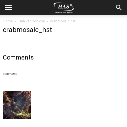
Home
Tinh vân con cua
crabmosaic_hst
crabmosaic_hst
Comments
comments