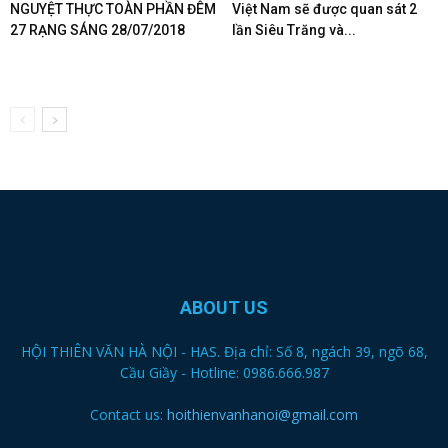
NGUYỆT THỰC TOÀN PHẦN ĐÊM
Việt Nam sẽ được quan sát 2
27 RẠNG SÁNG 28/07/2018
lần Siêu Trăng và...
ABOUT US
HỘI THIÊN VĂN HÀ NỘI - HAS. Địa chỉ: Số 8, ngách 39, ngõ 68,
Cầu Giầy - Hotline: 0986.666.987
Contact us:
hoithienvanhanoi@gmail.com