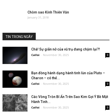
Chòm sao Kính Thiên Văn
January 31, 2018
TIN TRONG NGÀY
Chà! Sự giãn nở của vũ trụ đang chậm lại?!
CaVoi
-
November 30, 2025
0
Bạn đồng hành dạng hành tinh lùn của Pluto –
Charon – có thể...
CaVoi
-
November 30, 2025
0
Các Vòng Tròn Bí Ẩn Trên Sao Kim Gợi Ý Bề Mặt
Hành Tinh...
CaVoi
-
November 30, 2025
0