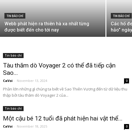
TIN BÁO CHÍ
TIN BÁO CHÍ
Webb phát hiện ra thiên hà xa nhất từng
Các hố đe
được biết đến cho tới nay
hảo” ngà
Tin báo chí
Tàu thăm dò Voyager 2 có thể đã tiếp cận
Sao...
CaVoi
-
November 13, 2024
0
Phần lớn những gì chúng ta biết về Sao Thiên Vương đến từ dữ liệu thu
thập bởi tàu thăm dò Voyager 2 của...
Tin báo chí
Một cậu bé 12 tuổi đã phát hiện hai vật thể...
CaVoi
-
November 18, 2025
0