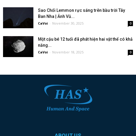
Sao Chổi Lemmon rực sáng trên bầu trời Tây
Ban Nha | Ảnh Vũ...
CaVoi
-
November 30, 2025
0
Một cậu bé 12 tuổi đã phát hiện hai vật thể có khả
năng...
CaVoi
-
November 18, 2025
0
ABOUT US