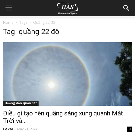
Home
Tags
Quầng 22 độ
Tag: quầng 22 độ
Hướng dẫn quan sát
Điều gì tạo nên quầng sáng xung quanh Mặt
Trời và...
CaVoi
-
May 21, 2024
0