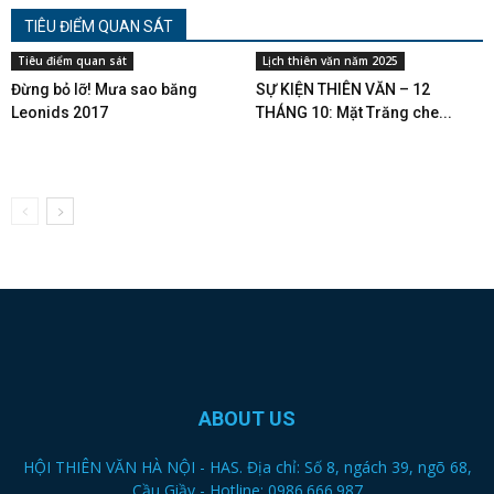
TIÊU ĐIỂM QUAN SÁT
Tiêu điểm quan sát
Lịch thiên văn năm 2025
Đừng bỏ lỡ! Mưa sao băng
SỰ KIỆN THIÊN VĂN – 12
Leonids 2017
THÁNG 10: Mặt Trăng che...
ABOUT US
HỘI THIÊN VĂN HÀ NỘI - HAS. Địa chỉ: Số 8, ngách 39, ngõ 68,
Cầu Giầy - Hotline: 0986.666.987