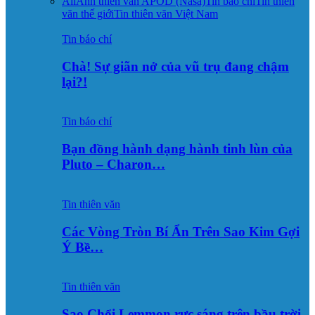
All
Ảnh thiên văn APOD (Nasa)
Tin báo chí
Tin thiên
văn thế giới
Tin thiên văn Việt Nam
Tin báo chí
Chà! Sự giãn nở của vũ trụ đang chậm
lại?!
Tin báo chí
Bạn đồng hành dạng hành tinh lùn của
Pluto – Charon…
Tin thiên văn
Các Vòng Tròn Bí Ẩn Trên Sao Kim Gợi
Ý Bề…
Tin thiên văn
Sao Chổi Lemmon rực sáng trên bầu trời