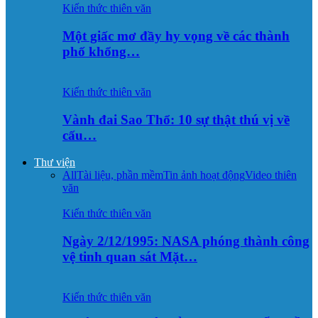
Kiến thức thiên văn
Một giấc mơ đầy hy vọng về các thành
phố khổng…
Kiến thức thiên văn
Vành đai Sao Thổ: 10 sự thật thú vị về
cấu…
Thư viện
All
Tài liệu, phần mềm
Tin ảnh hoạt động
Video thiên
văn
Kiến thức thiên văn
Ngày 2/12/1995: NASA phóng thành công
vệ tinh quan sát Mặt…
Kiến thức thiên văn