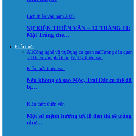
Lịch thiên văn năm 2025
SỰ KIỆN THIÊN VĂN – 12 THÁNG 10:
Mặt Trăng che…
Kiến thức
All
Công nghệ vũ trụ
Dụng cụ quan sát
Hướng dẫn quan
sát
Thiên văn phổ thông
Vật lý thiên văn
Kiến thức thiên văn
Nếu không có sao Mộc, Trái Đất có thể đã
bị…
Kiến thức thiên văn
Một sứ mệnh hướng tới lỗ đen thì sẽ trông
như…