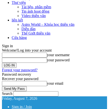
Thư viện
Tài liệu, phần mềm
Tin ảnh hoạt động
Video thiên văn
liên kết
Astro World – Khóa học thiên văn
Diễn đàn
Thế Giới thiên văn
Cửa hàng
Sign in
Welcome!
Log into your account
your username
your password
Forgot your password?
Password recovery
Recover your password
your email
Search
Friday, August 7, 2026
Sign in / Join