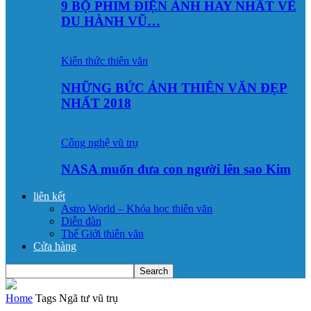
9 BỘ PHIM ĐIỆN ẢNH HAY NHẤT VỀ
DU HÀNH VŨ…
Kiến thức thiên văn
NHỮNG BỨC ẢNH THIÊN VĂN ĐẸP
NHẤT 2018
Công nghệ vũ trụ
NASA muốn đưa con người lên sao Kim
liên kết
Astro World – Khóa học thiên văn
Diễn đàn
Thế Giới thiên văn
Cửa hàng
Home
Tags
Ngã tư vũ trụ