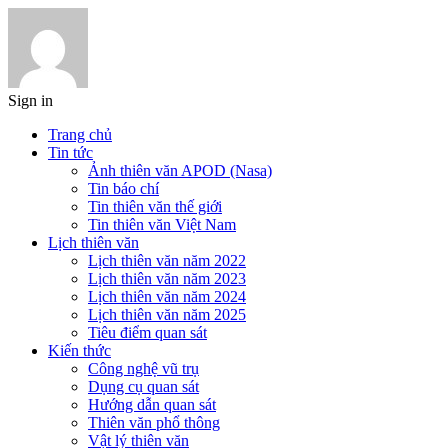
Sign in
Trang chủ
Tin tức
Ảnh thiên văn APOD (Nasa)
Tin báo chí
Tin thiên văn thế giới
Tin thiên văn Việt Nam
Lịch thiên văn
Lịch thiên văn năm 2022
Lịch thiên văn năm 2023
Lịch thiên văn năm 2024
Lịch thiên văn năm 2025
Tiêu điểm quan sát
Kiến thức
Công nghệ vũ trụ
Dụng cụ quan sát
Hướng dẫn quan sát
Thiên văn phổ thông
Vật lý thiên văn