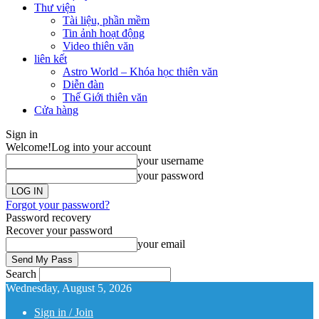
Thư viện
Tài liệu, phần mềm
Tin ảnh hoạt động
Video thiên văn
liên kết
Astro World – Khóa học thiên văn
Diễn đàn
Thế Giới thiên văn
Cửa hàng
Sign in
Welcome!
Log into your account
your username
your password
Forgot your password?
Password recovery
Recover your password
your email
Search
Wednesday, August 5, 2026
Sign in / Join