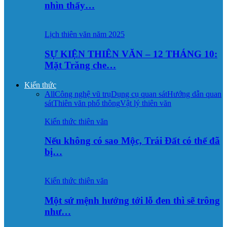
nhìn thấy…
Lịch thiên văn năm 2025
SỰ KIỆN THIÊN VĂN – 12 THÁNG 10:
Mặt Trăng che…
Kiến thức
All
Công nghệ vũ trụ
Dụng cụ quan sát
Hướng dẫn quan
sát
Thiên văn phổ thông
Vật lý thiên văn
Kiến thức thiên văn
Nếu không có sao Mộc, Trái Đất có thể đã
bị…
Kiến thức thiên văn
Một sứ mệnh hướng tới lỗ đen thì sẽ trông
như…