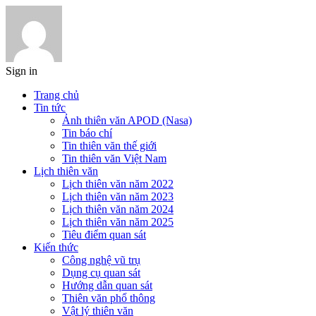
Sign in
Trang chủ
Tin tức
Ảnh thiên văn APOD (Nasa)
Tin báo chí
Tin thiên văn thế giới
Tin thiên văn Việt Nam
Lịch thiên văn
Lịch thiên văn năm 2022
Lịch thiên văn năm 2023
Lịch thiên văn năm 2024
Lịch thiên văn năm 2025
Tiêu điểm quan sát
Kiến thức
Công nghệ vũ trụ
Dụng cụ quan sát
Hướng dẫn quan sát
Thiên văn phổ thông
Vật lý thiên văn