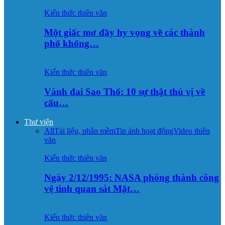
Kiến thức thiên văn
Một giấc mơ đầy hy vọng về các thành
phố khổng…
Kiến thức thiên văn
Vành đai Sao Thổ: 10 sự thật thú vị về
cấu…
Thư viện
All
Tài liệu, phần mềm
Tin ảnh hoạt động
Video thiên
văn
Kiến thức thiên văn
Ngày 2/12/1995: NASA phóng thành công
vệ tinh quan sát Mặt…
Kiến thức thiên văn