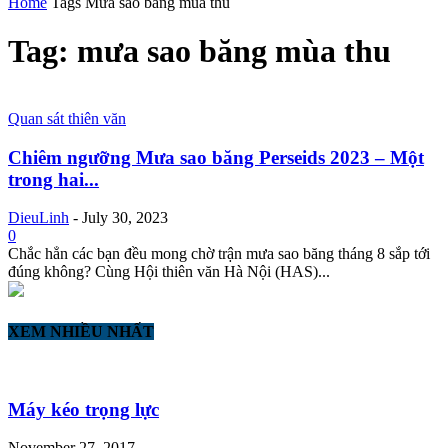
Home
Tags
Mưa sao băng mùa thu
Tag: mưa sao băng mùa thu
Quan sát thiên văn
Chiêm ngưỡng Mưa sao băng Perseids 2023 – Một
trong hai...
DieuLinh
-
July 30, 2023
0
Chắc hẳn các bạn đều mong chờ trận mưa sao băng tháng 8 sắp tới
đúng không? Cùng Hội thiên văn Hà Nội (HAS)...
XEM NHIỀU NHẤT
Máy kéo trọng lực
November 27, 2017