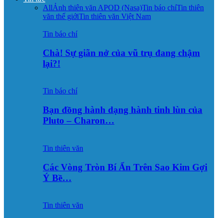
All
Ảnh thiên văn APOD (Nasa)
Tin báo chí
Tin thiên
văn thế giới
Tin thiên văn Việt Nam
Tin báo chí
Chà! Sự giãn nở của vũ trụ đang chậm
lại?!
Tin báo chí
Bạn đồng hành dạng hành tinh lùn của
Pluto – Charon…
Tin thiên văn
Các Vòng Tròn Bí Ẩn Trên Sao Kim Gợi
Ý Bề…
Tin thiên văn