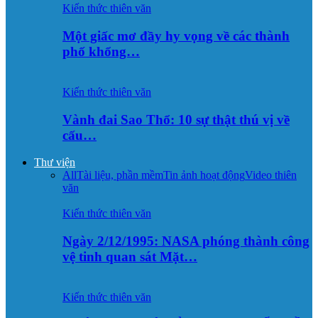
Kiến thức thiên văn
Một giấc mơ đầy hy vọng về các thành
phố khổng…
Kiến thức thiên văn
Vành đai Sao Thổ: 10 sự thật thú vị về
cấu…
Thư viện
All
Tài liệu, phần mềm
Tin ảnh hoạt động
Video thiên
văn
Kiến thức thiên văn
Ngày 2/12/1995: NASA phóng thành công
vệ tinh quan sát Mặt…
Kiến thức thiên văn