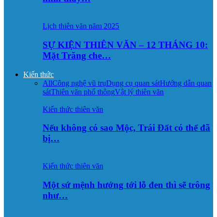
Lịch thiên văn năm 2025
SỰ KIỆN THIÊN VĂN – 12 THÁNG 10:
Mặt Trăng che…
Kiến thức
All
Công nghệ vũ trụ
Dụng cụ quan sát
Hướng dẫn quan
sát
Thiên văn phổ thông
Vật lý thiên văn
Kiến thức thiên văn
Nếu không có sao Mộc, Trái Đất có thể đã
bị…
Kiến thức thiên văn
Một sứ mệnh hướng tới lỗ đen thì sẽ trông
như…