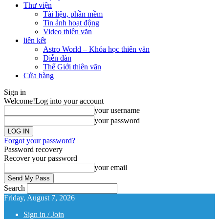
Thư viện
Tài liệu, phần mềm
Tin ảnh hoạt động
Video thiên văn
liên kết
Astro World – Khóa học thiên văn
Diễn đàn
Thế Giới thiên văn
Cửa hàng
Sign in
Welcome!
Log into your account
your username
your password
Forgot your password?
Password recovery
Recover your password
your email
Search
Friday, August 7, 2026
Sign in / Join