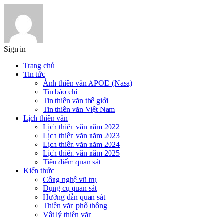
Sign in
Trang chủ
Tin tức
Ảnh thiên văn APOD (Nasa)
Tin báo chí
Tin thiên văn thế giới
Tin thiên văn Việt Nam
Lịch thiên văn
Lịch thiên văn năm 2022
Lịch thiên văn năm 2023
Lịch thiên văn năm 2024
Lịch thiên văn năm 2025
Tiêu điểm quan sát
Kiến thức
Công nghệ vũ trụ
Dụng cụ quan sát
Hướng dẫn quan sát
Thiên văn phổ thông
Vật lý thiên văn