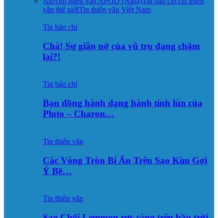
All
Ảnh thiên văn APOD (Nasa)
Tin báo chí
Tin thiên
văn thế giới
Tin thiên văn Việt Nam
Tin báo chí
Chà! Sự giãn nở của vũ trụ đang chậm
lại?!
Tin báo chí
Bạn đồng hành dạng hành tinh lùn của
Pluto – Charon…
Tin thiên văn
Các Vòng Tròn Bí Ẩn Trên Sao Kim Gợi
Ý Bề…
Tin thiên văn
Sao Chổi Lemmon rực sáng trên bầu trời