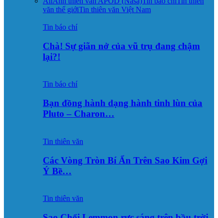
All
Ảnh thiên văn APOD (Nasa)
Tin báo chí
Tin thiên
văn thế giới
Tin thiên văn Việt Nam
Tin báo chí
Chà! Sự giãn nở của vũ trụ đang chậm
lại?!
Tin báo chí
Bạn đồng hành dạng hành tinh lùn của
Pluto – Charon…
Tin thiên văn
Các Vòng Tròn Bí Ẩn Trên Sao Kim Gợi
Ý Bề…
Tin thiên văn
Sao Chổi Lemmon rực sáng trên bầu trời