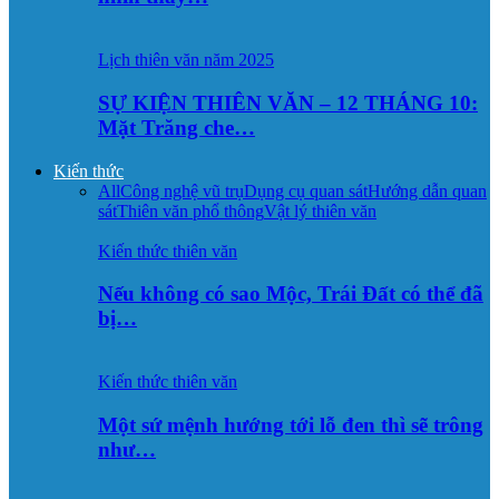
Lịch thiên văn năm 2025
SỰ KIỆN THIÊN VĂN – 12 THÁNG 10:
Mặt Trăng che…
Kiến thức
All
Công nghệ vũ trụ
Dụng cụ quan sát
Hướng dẫn quan
sát
Thiên văn phổ thông
Vật lý thiên văn
Kiến thức thiên văn
Nếu không có sao Mộc, Trái Đất có thể đã
bị…
Kiến thức thiên văn
Một sứ mệnh hướng tới lỗ đen thì sẽ trông
như…