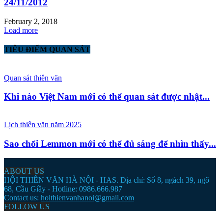
24/11/2012
February 2, 2018
Load more
TIÊU ĐIỂM QUAN SÁT
Quan sát thiên văn
Khi nào Việt Nam mới có thể quan sát được nhật...
Lịch thiên văn năm 2025
Sao chổi Lemmon mới có thể đủ sáng để nhìn thấy...
ABOUT US
HỘI THIÊN VĂN HÀ NỘI - HAS. Địa chỉ: Số 8, ngách 39, ngõ
68, Cầu Giầy - Hotline: 0986.666.987
Contact us:
hoithienvanhanoi@gmail.com
FOLLOW US