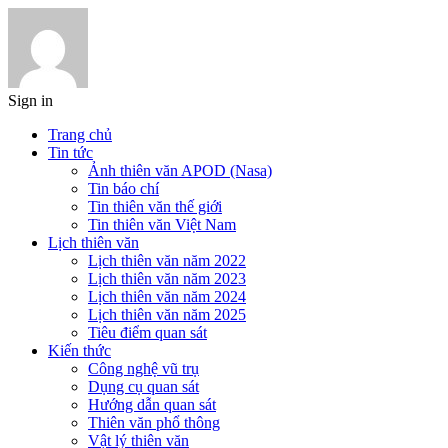
Sign in
Trang chủ
Tin tức
Ảnh thiên văn APOD (Nasa)
Tin báo chí
Tin thiên văn thế giới
Tin thiên văn Việt Nam
Lịch thiên văn
Lịch thiên văn năm 2022
Lịch thiên văn năm 2023
Lịch thiên văn năm 2024
Lịch thiên văn năm 2025
Tiêu điểm quan sát
Kiến thức
Công nghệ vũ trụ
Dụng cụ quan sát
Hướng dẫn quan sát
Thiên văn phổ thông
Vật lý thiên văn