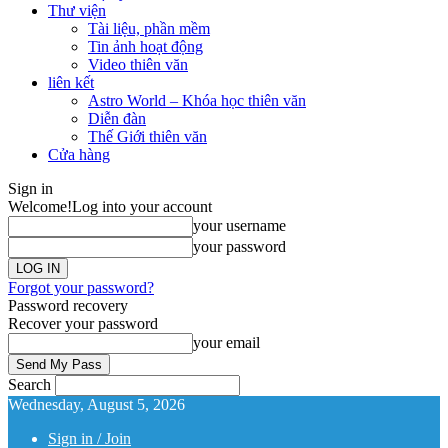
Thư viện
Tài liệu, phần mềm
Tin ảnh hoạt động
Video thiên văn
liên kết
Astro World – Khóa học thiên văn
Diễn đàn
Thế Giới thiên văn
Cửa hàng
Sign in
Welcome!
Log into your account
your username
your password
Forgot your password?
Password recovery
Recover your password
your email
Search
Wednesday, August 5, 2026
Sign in / Join