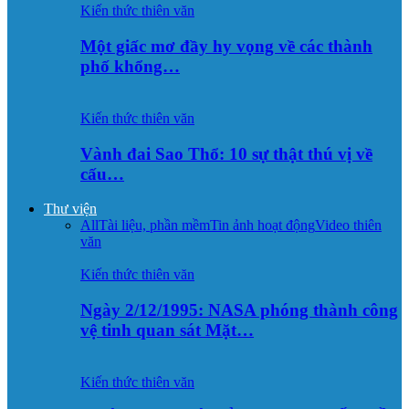
Kiến thức thiên văn
Một giấc mơ đầy hy vọng về các thành
phố khổng…
Kiến thức thiên văn
Vành đai Sao Thổ: 10 sự thật thú vị về
cấu…
Thư viện
All
Tài liệu, phần mềm
Tin ảnh hoạt động
Video thiên
văn
Kiến thức thiên văn
Ngày 2/12/1995: NASA phóng thành công
vệ tinh quan sát Mặt…
Kiến thức thiên văn