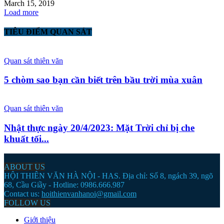
March 15, 2019
Load more
TIÊU ĐIỂM QUAN SÁT
Quan sát thiên văn
5 chòm sao bạn cần biết trên bầu trời mùa xuân
Quan sát thiên văn
Nhật thực ngày 20/4/2023: Mặt Trời chỉ bị che
khuất tối...
ABOUT US
HỘI THIÊN VĂN HÀ NỘI - HAS. Địa chỉ: Số 8, ngách 39, ngõ
68, Cầu Giầy - Hotline: 0986.666.987
Contact us:
hoithienvanhanoi@gmail.com
FOLLOW US
Giới thiệu