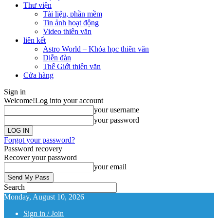
Thư viện
Tài liệu, phần mềm
Tin ảnh hoạt động
Video thiên văn
liên kết
Astro World – Khóa học thiên văn
Diễn đàn
Thế Giới thiên văn
Cửa hàng
Sign in
Welcome!
Log into your account
your username
your password
Forgot your password?
Password recovery
Recover your password
your email
Search
Monday, August 10, 2026
Sign in / Join