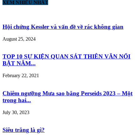
XEM NHIỀU NHẤT
Hội chứng Kessler và vấn đề về rác không gian
August 25, 2024
TOP 10 SỰ KIỆN QUAN SÁT THIÊN VĂN NỔI
BẬT NĂM...
February 22, 2021
Chiêm ngưỡng Mưa sao băng Perseids 2023 – Một
trong hai...
July 30, 2023
Siêu trăng là gì?