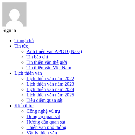
Sign in
Trang chủ
Tin tức
Ảnh thiên văn APOD (Nasa)
Tin báo chí
Tin thiên văn thế giới
Tin thiên văn Việt Nam
Lịch thiên văn
Lịch thiên văn năm 2022
Lịch thiên văn năm 2023
Lịch thiên văn năm 2024
Lịch thiên văn năm 2025
Tiêu điểm quan sát
Kiến thức
Công nghệ vũ trụ
Dụng cụ quan sát
Hướng dẫn quan sát
Thiên văn phổ thông
Vật lý thiên văn