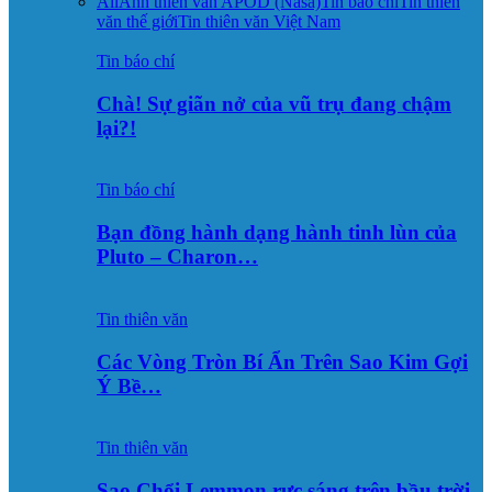
All
Ảnh thiên văn APOD (Nasa)
Tin báo chí
Tin thiên
văn thế giới
Tin thiên văn Việt Nam
Tin báo chí
Chà! Sự giãn nở của vũ trụ đang chậm
lại?!
Tin báo chí
Bạn đồng hành dạng hành tinh lùn của
Pluto – Charon…
Tin thiên văn
Các Vòng Tròn Bí Ẩn Trên Sao Kim Gợi
Ý Bề…
Tin thiên văn
Sao Chổi Lemmon rực sáng trên bầu trời