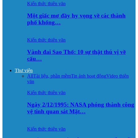
Kiến thức thiên văn
Một giấc mơ đầy hy vọng về các thành
phố khổng…
Kiến thức thiên văn
Vành đai Sao Thổ: 10 sự thật thú vị về
cấu…
Thư viện
All
Tài liệu, phần mềm
Tin ảnh hoạt động
Video thiên
văn
Kiến thức thiên văn
Ngày 2/12/1995: NASA phóng thành công
vệ tinh quan sát Mặt…
Kiến thức thiên văn