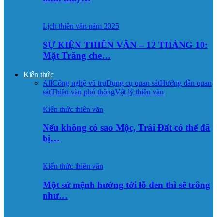
Lịch thiên văn năm 2025
SỰ KIỆN THIÊN VĂN – 12 THÁNG 10:
Mặt Trăng che…
Kiến thức
All
Công nghệ vũ trụ
Dụng cụ quan sát
Hướng dẫn quan
sát
Thiên văn phổ thông
Vật lý thiên văn
Kiến thức thiên văn
Nếu không có sao Mộc, Trái Đất có thể đã
bị…
Kiến thức thiên văn
Một sứ mệnh hướng tới lỗ đen thì sẽ trông
như…