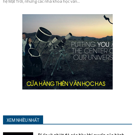
hệ Mặt Trời, nhưng các nhà khoa học vẫn...
XEM NHIỀU NHẤT