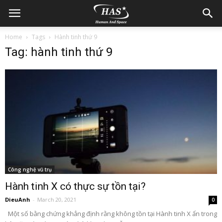
Home
Tags
Hành tinh thứ 9
Tag: hành tinh thứ 9
Công nghệ vũ trụ
Hành tinh X có thực sự tồn tại?
DieuAnh
-
March 20, 2021
0
Một số bằng chứng khẳng định rằng không tồn tại Hành tinh X ẩn trong