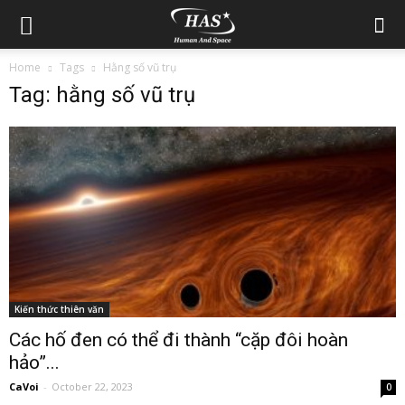
Home
Tags
Hằng số vũ trụ
Tag: hằng số vũ trụ
Kiến thức thiên văn
Các hố đen có thể đi thành “cặp đôi hoàn
hảo”...
CaVoi
-
October 22, 2023
0