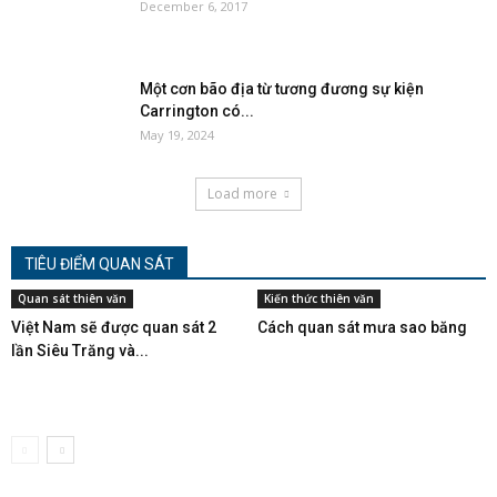
December 6, 2017
Một cơn bão địa từ tương đương sự kiện
Carrington có...
May 19, 2024
Load more
TIÊU ĐIỂM QUAN SÁT
Quan sát thiên văn
Kiến thức thiên văn
Việt Nam sẽ được quan sát 2
Cách quan sát mưa sao băng
lần Siêu Trăng và...