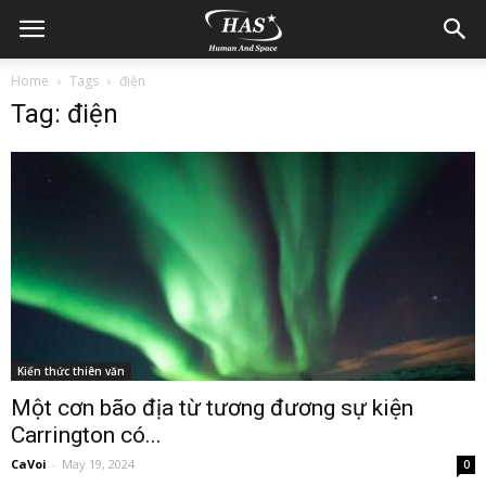
Home
Tags
điện
Tag: điện
Kiến thức thiên văn
Một cơn bão địa từ tương đương sự kiện
Carrington có...
CaVoi
-
May 19, 2024
0