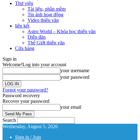
Thư viện
Tài liệu, phần mềm
Tin ảnh hoạt động
Video thiên văn
liên kết
Astro World – Khóa học thiên văn
Diễn đàn
Thế Giới thiên văn
Cửa hàng
Sign in
Welcome!
Log into your account
your username
your password
Forgot your password?
Password recovery
Recover your password
your email
Search
Wednesday, August 5, 2026
Sign in / Join