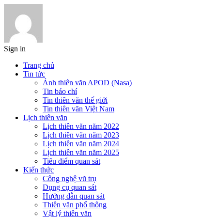
Sign in
Trang chủ
Tin tức
Ảnh thiên văn APOD (Nasa)
Tin báo chí
Tin thiên văn thế giới
Tin thiên văn Việt Nam
Lịch thiên văn
Lịch thiên văn năm 2022
Lịch thiên văn năm 2023
Lịch thiên văn năm 2024
Lịch thiên văn năm 2025
Tiêu điểm quan sát
Kiến thức
Công nghệ vũ trụ
Dụng cụ quan sát
Hướng dẫn quan sát
Thiên văn phổ thông
Vật lý thiên văn