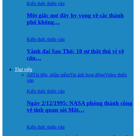
Kiến thức thiên văn
Một giấc mơ đầy hy vọng về các thành
phố khổng…
Kiến thức thiên văn
Vành đai Sao Thổ: 10 sự thật thú vị về
cấu…
Thư viện
All
Tài liệu, phần mềm
Tin ảnh hoạt động
Video thiên
văn
Kiến thức thiên văn
Ngày 2/12/1995: NASA phóng thành công
vệ tinh quan sát Mặt…
Kiến thức thiên văn