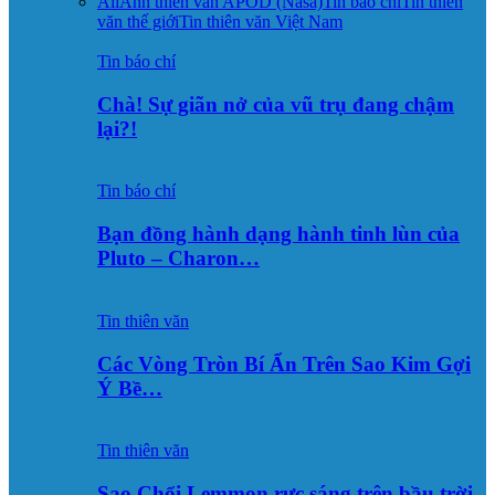
All
Ảnh thiên văn APOD (Nasa)
Tin báo chí
Tin thiên
văn thế giới
Tin thiên văn Việt Nam
Tin báo chí
Chà! Sự giãn nở của vũ trụ đang chậm
lại?!
Tin báo chí
Bạn đồng hành dạng hành tinh lùn của
Pluto – Charon…
Tin thiên văn
Các Vòng Tròn Bí Ẩn Trên Sao Kim Gợi
Ý Bề…
Tin thiên văn
Sao Chổi Lemmon rực sáng trên bầu trời